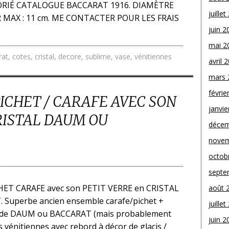
ORIÉ CATALOGUE BACCARAT 1916. DIAMÈTRE
juille
UR MAX : 11 cm. ME CONTACTER POUR LES FRAIS
juin 2
mai 2
rat
,
cotes
,
cristal
,
decore
,
sublime
,
vase
,
vénitiennes
avril 
mars 
févrie
ICHET / CARAFE AVEC SON
janvie
RISTAL DAUM OU
décem
novem
octob
septe
HET CARAFE avec son PETIT VERRE en CRISTAL
août 
Superbe ancien ensemble carafe/pichet +
juille
tal de DAUM ou BACCARAT (mais probablement
juin 2
 vénitiennes avec rebord à décor de glacis /