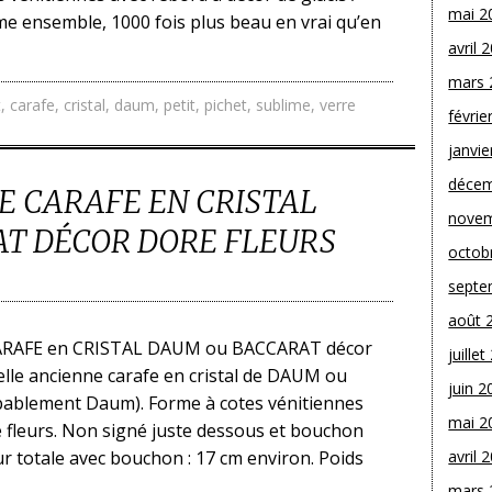
mai 2
me ensemble, 1000 fois plus beau en vrai qu’en
avril 
mars 
t
,
carafe
,
cristal
,
daum
,
petit
,
pichet
,
sublime
,
verre
févrie
janvie
décem
E CARAFE EN CRISTAL
novem
T DÉCOR DORE FLEURS
octob
septe
août 
ARAFE en CRISTAL DAUM ou BACCARAT décor
juille
lle ancienne carafe en cristal de DAUM ou
juin 2
ablement Daum). Forme à cotes vénitiennes
mai 2
de fleurs. Non signé juste dessous et bouchon
 totale avec bouchon : 17 cm environ. Poids
avril 
mars 