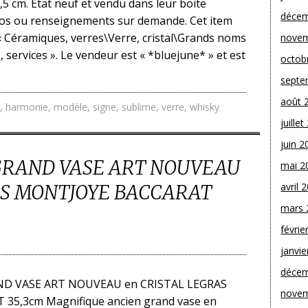
5 cm. Etat neuf et vendu dans leur boite
décem
otos ou renseignements sur demande. Cet item
 « Céramiques, verres\Verre, cristal\Grands noms
novem
, services ». Le vendeur est « *bluejune* » et est
octob
septe
août 
,
harmonie
,
modèle
,
signe
,
sublime
,
verre
,
whisky
juille
juin 2
GRAND VASE ART NOUVEAU
mai 2
AS MONTJOYE BACCARAT
avril 
mars 
févrie
janvie
décem
ND VASE ART NOUVEAU en CRISTAL LEGRAS
novem
5,3cm Magnifique ancien grand vase en