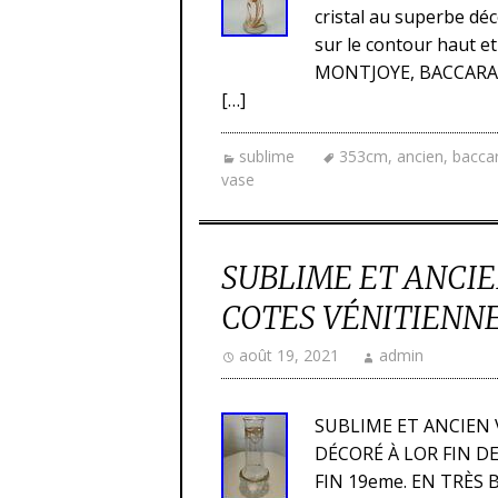
cristal au superbe déc
sur le contour haut et
MONTJOYE, BACCARAT c
[…]
sublime
353cm
,
ancien
,
bacca
vase
SUBLIME ET ANCIE
COTES VÉNITIENNE
août 19, 2021
admin
SUBLIME ET ANCIEN 
DÉCORÉ À LOR FIN DE
FIN 19eme. EN TRÈS