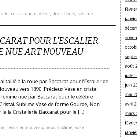
févrie
arafe
,
cristal
,
daum
,
décor
,
dore
,
fleurs
,
sublime
janvie
décem
novem
CARAT POUR L’ESCALIER
octob
E NUE ART NOUVEAU
septe
août 
juille
l taillé à la roue par Baccarat pour l’Escalier de
juin 2
Nouveau vers 1890. Précieux Vase en cristal
mai 2
e Femme nue par Baccarat pour le célèbre
 Cristal. Sublime Vase de forme Gourde, Non
avril 
 la la Cristallerie Baccarat pour le […]
mars 
févrie
me
,
l'escalier
,
nouveau
,
pour
,
sublime
,
vase
janvie