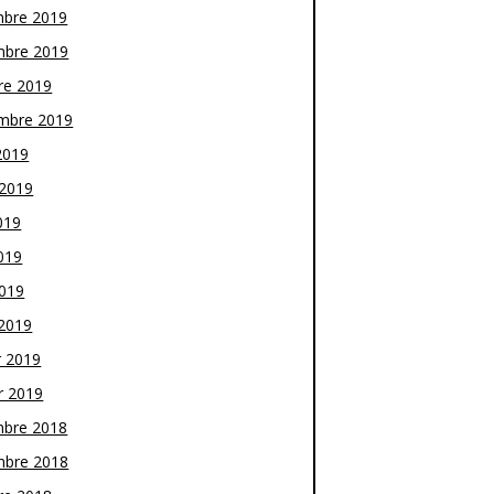
bre 2019
bre 2019
re 2019
mbre 2019
2019
t 2019
019
019
2019
2019
r 2019
r 2019
bre 2018
bre 2018