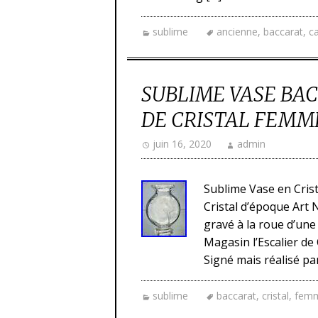
sublime
ancienne
,
baccarat
,
c
SUBLIME VASE BAC
DE CRISTAL FEMM
juin 16, 2020
admin
Sublime Vase en Crista
Cristal d’époque Art 
gravé à la roue d’un
Magasin l’Escalier de
Signé mais réalisé par
sublime
baccarat
,
cristal
,
fem