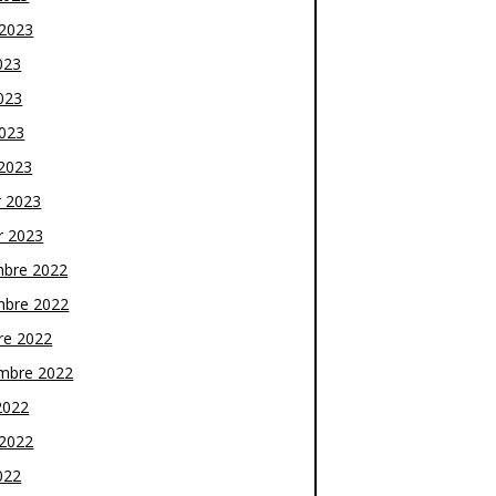
t 2023
023
023
2023
2023
r 2023
r 2023
bre 2022
bre 2022
re 2022
mbre 2022
2022
t 2022
022