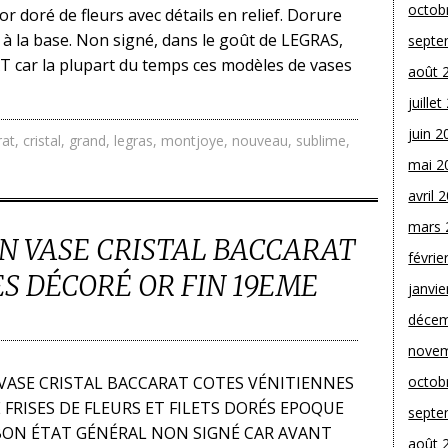
octob
or doré de fleurs avec détails en relief. Dorure
 à la base. Non signé, dans le goût de LEGRAS,
septe
ar la plupart du temps ces modèles de vases
août 
juille
juin 2
rat
,
cristal
,
grand
,
legras
,
montjoye
,
nouveau
,
sublime
,
mai 2
avril 
mars 
N VASE CRISTAL BACCARAT
févrie
S DÉCORÉ OR FIN 19EME
janvie
décem
novem
VASE CRISTAL BACCARAT COTES VÉNITIENNES
octob
 FRISES DE FLEURS ET FILETS DORÉS EPOQUE
septe
 BON ÉTAT GÉNÉRAL NON SIGNÉ CAR AVANT
août 