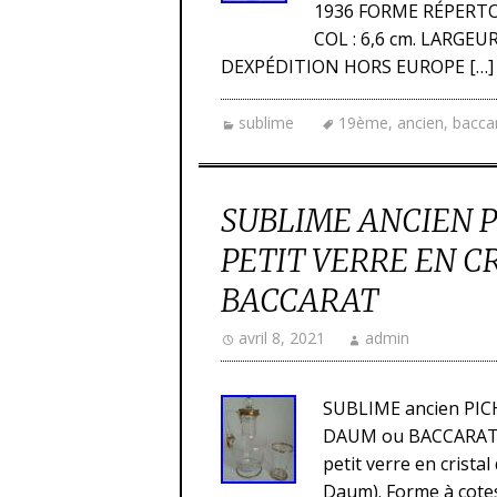
1936 FORME RÉPERT
COL : 6,6 cm. LARGE
DEXPÉDITION HORS EUROPE […]
sublime
19ème
,
ancien
,
bacca
SUBLIME ANCIEN P
PETIT VERRE EN C
BACCARAT
avril 8, 2021
admin
SUBLIME ancien PIC
DAUM ou BACCARAT. 
petit verre en cris
Daum). Forme à cotes