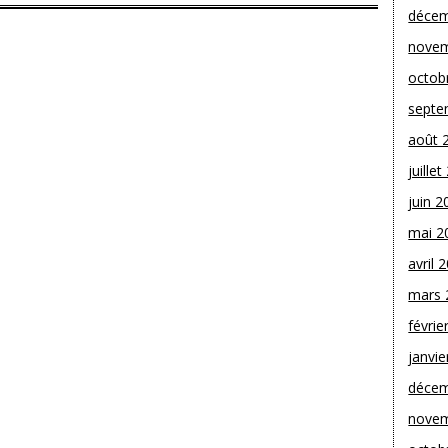
décem
novem
octob
septe
août 
juille
juin 2
mai 2
avril 
mars 
févrie
janvie
décem
novem