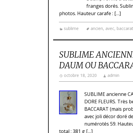
franges dorés. Subli
photos. Hauteur carafe : […]
sublime
ancien
,
avec
,
baccara
SUBLIME ANCIENN
DAUM OU BACCARA
octobre 18, 2020
admin
SUBLIME ancienne C
DORE FLEURS. Très be
BACCARAT (mais prob
avec joli décor doré 
numérotés 59. Hauteur
total : 381 g […]