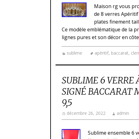
Maison rg vous pro
de 8 verres Apériti
plates finement tai
Ce modèle emblématique de la pr
lignes pures et son décor en côtes
sublime
apéritif
,
baccarat
,
cle
SUBLIME 6 VERRE 
SIGNÉ BACCARAT 
9,5
décembre 26, 2022
admin
Sublime ensemble 6 ve