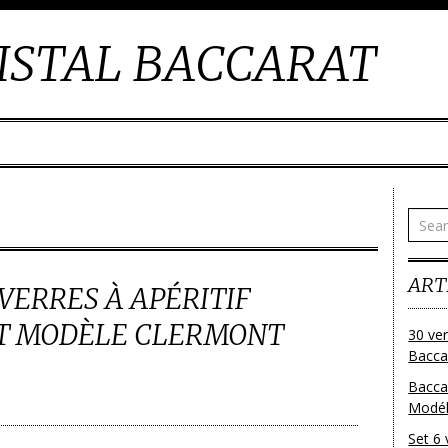
ISTAL BACCARAT
ART
 VERRES À APÉRITIF
AT MODÈLE CLERMONT
30 ver
Baccar
Bacca
Modéle
Set 6 