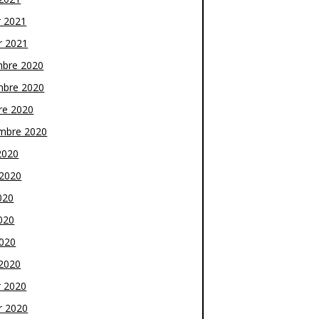
r 2021
r 2021
bre 2020
bre 2020
re 2020
mbre 2020
2020
t 2020
020
020
2020
2020
r 2020
r 2020