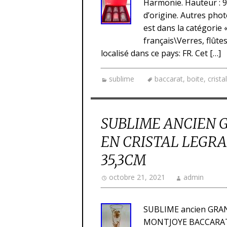
Harmonie. Hauteur : 9,
d’origine. Autres ph
est dans la catégorie
français\Verres, flûtes
localisé dans ce pays: FR. Cet […]
sublime
baccarat
,
boite
,
cristal
SUBLIME ANCIEN 
EN CRISTAL LEGR
35,3CM
octobre 21, 2021
admin
SUBLIME ancien GRA
MONTJOYE BACCARAT 3