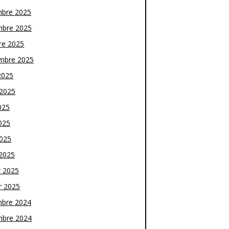
bre 2025
bre 2025
re 2025
mbre 2025
2025
t 2025
025
025
2025
2025
r 2025
r 2025
bre 2024
bre 2024