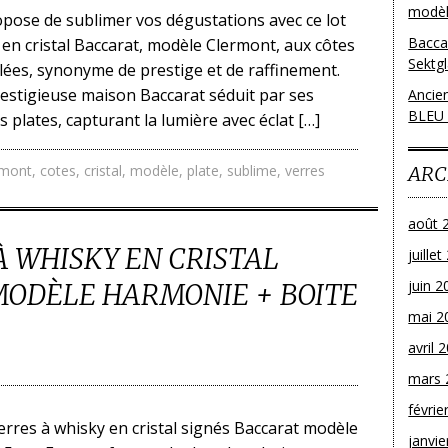
modèl
pose de sublimer vos dégustations avec ce lot
Bacca
f en cristal Baccarat, modèle Clermont, aux côtes
Sektg
llées, synonyme de prestige et de raffinement.
estigieuse maison Baccarat séduit par ses
Ancie
BLEU
 plates, capturant la lumière avec éclat […]
rmont
,
cotes
,
cristal
,
modèle
,
plate
,
sublime
,
verres
ARC
août 
À WHISKY EN CRISTAL
juille
juin 2
MODÈLE HARMONIE + BOITE
mai 2
avril 
mars 
févrie
rres à whisky en cristal signés Baccarat modèle
janvie