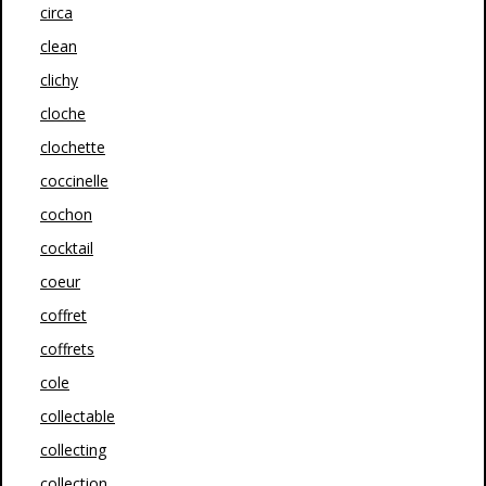
circa
clean
clichy
cloche
clochette
coccinelle
cochon
cocktail
coeur
coffret
coffrets
cole
collectable
collecting
collection