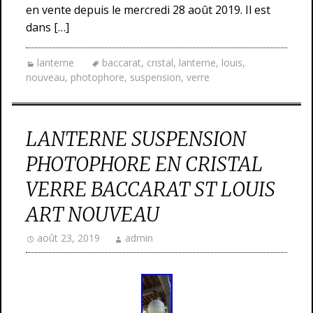
en vente depuis le mercredi 28 août 2019. Il est
dans […]
lanterne
baccarat
,
cristal
,
lanterne
,
louis
,
nouveau
,
photophore
,
suspension
,
verre
LANTERNE SUSPENSION
PHOTOPHORE EN CRISTAL
VERRE BACCARAT ST LOUIS
ART NOUVEAU
août 23, 2019
admin