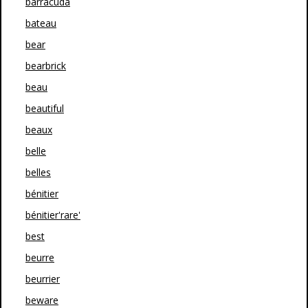
barracuda
bateau
bear
bearbrick
beau
beautiful
beaux
belle
belles
bénitier
bénitier'rare'
best
beurre
beurrier
beware