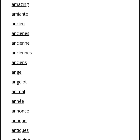
amazing
amiante
ancien
ancienes
ancienne
anciennes
anciens
ange
angelot
animal
année
annonce
antique
antiques
antiquing