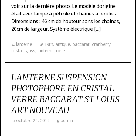
voir sur la dernière photo. Le modèle dorigine
était avec lampe à pétrole et chaînes à poulies.
Dimensions : 46 cm de hauteur sans les chaînes,
20cm de largeur. Système électrique […]
lanterne
19th
,
antique
,
baccarat
,
cranberry
,
cristal
,
glass
,
lanterne
,
rose
LANTERNE SUSPENSION
PHOTOPHORE EN CRISTAL
VERRE BACCARAT ST LOUIS
ART NOUVEAU
octobre 22, 2019
admin