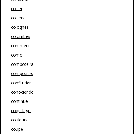
collier
colliers
colognes
colombes
comment
como
compoteira
compotiers
confiturier
conociendo
continue
coquillage
couleurs
coupe