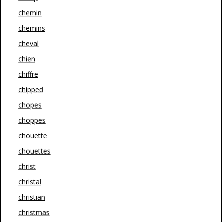
chemin
chemins
cheval
chien
chiffre
chipped
chopes
choppes
chouette
chouettes
christ
christal
christian
christmas