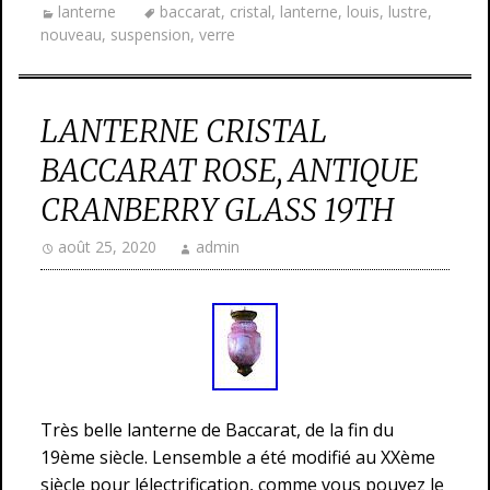
lanterne
baccarat
,
cristal
,
lanterne
,
louis
,
lustre
,
nouveau
,
suspension
,
verre
LANTERNE CRISTAL
BACCARAT ROSE, ANTIQUE
CRANBERRY GLASS 19TH
août 25, 2020
admin
Très belle lanterne de Baccarat, de la fin du
19ème siècle. Lensemble a été modifié au XXème
siècle pour lélectrification, comme vous pouvez le