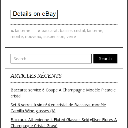
lanterne
baccarat
,
baisse
,
cristal
,
lanterne
,
monte
,
nouveau
,
suspension
,
verre
Search
ARTICLES RÉCENTS
Baccarat service 6 Coupe A Champagne Modéle Picardie
cristal
Set 6 verres à vin n°4 en cristal de Baccarat modèle
Camilla Wine glasses (A)
Baccarat Athenienne 4 Fluted Glasses Sektgläser Flutes A
Champagne Cristal Gravé