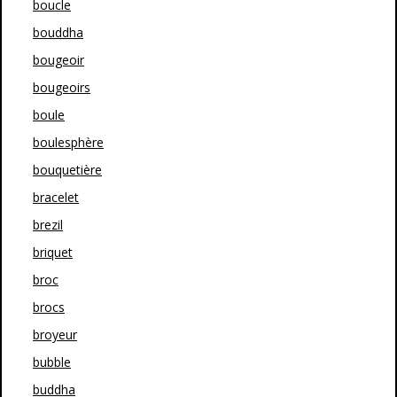
boucle
bouddha
bougeoir
bougeoirs
boule
boulesphère
bouquetière
bracelet
brezil
briquet
broc
brocs
broyeur
bubble
buddha