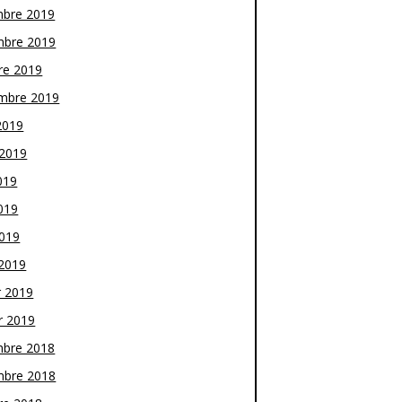
bre 2019
bre 2019
re 2019
mbre 2019
2019
t 2019
019
019
2019
2019
r 2019
r 2019
bre 2018
bre 2018