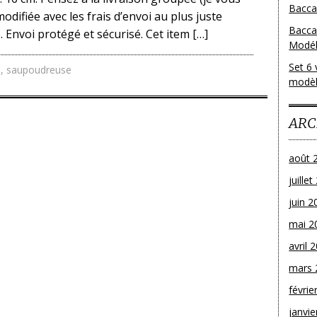
Baccar
odifiée avec les frais d’envoi au plus juste
Bacca
 Envoi protégé et sécurisé. Cet item […]
Modéle
Set 6 
l
,
saupoudreuse
modèl
ARC
août 
juille
juin 2
mai 2
avril 
mars 
févrie
janvie