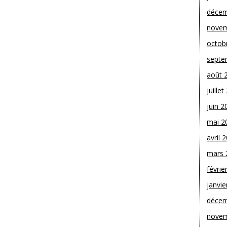
décem
novem
octob
septe
août 
juille
juin 2
mai 2
avril 
mars 
févrie
janvie
décem
novem