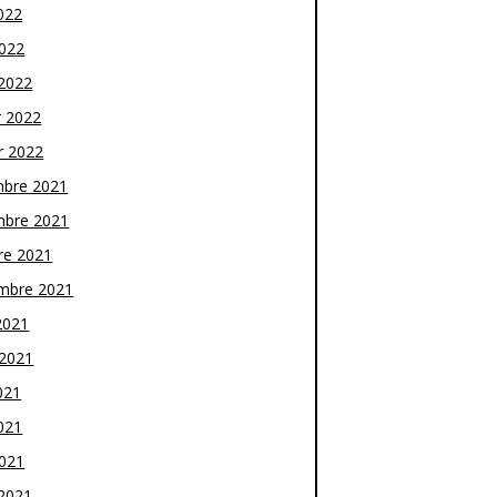
022
2022
2022
r 2022
r 2022
bre 2021
bre 2021
re 2021
mbre 2021
2021
t 2021
021
021
2021
2021