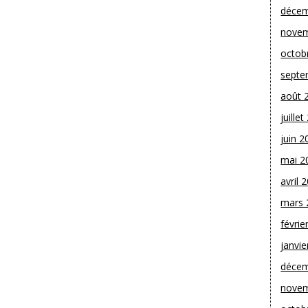
décem
novem
octob
septe
août 
juille
juin 2
mai 2
avril 
mars 
févrie
janvie
décem
novem