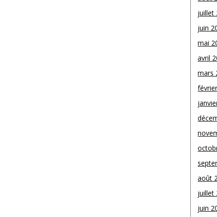
juille
juin 2
mai 2
avril 
mars 
févrie
janvie
décem
novem
octob
septe
août 
juille
juin 2