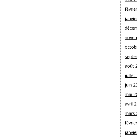
févrie
janvie
décem
novem
octob
septe
août 
juille
juin 2
mai 2
avril 
mars 
févrie
janvie