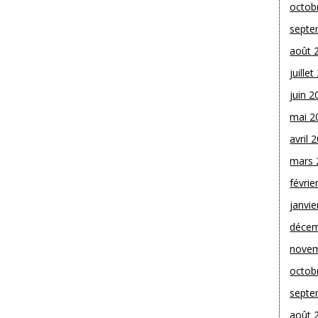
octob
septe
août 
juille
juin 2
mai 2
avril 
mars 
févrie
janvie
décem
novem
octob
septe
août 