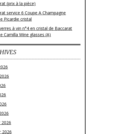
at (prix à la pièce)
rat service 6 Coupe A Champagne
 Picardie cristal
verres à vin n°4 en cristal de Baccarat
e Camilla Wine glasses (A)
HIVES
2026
t 2026
026
026
2026
2026
r 2026
r 2026