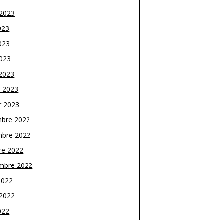
t 2023
023
023
2023
2023
r 2023
r 2023
bre 2022
bre 2022
re 2022
mbre 2022
2022
t 2022
022