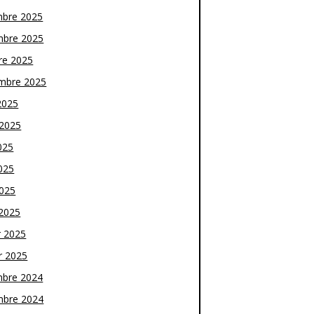
bre 2025
bre 2025
re 2025
mbre 2025
2025
t 2025
025
025
2025
2025
r 2025
r 2025
bre 2024
bre 2024