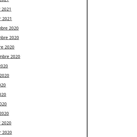
r 2021
r 2021
bre 2020
bre 2020
re 2020
mbre 2020
2020
t 2020
020
020
2020
2020
r 2020
r 2020