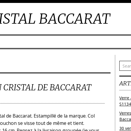
ISTAL BACCARAT
ART
 CRISTAL DE BACCARAT
Verre 
S1134
Verres
al de Baccarat. Estampillé de la marque. Col
Bacca
bouchon se visse tout de même et tient.
30 ver
 16 cm. Pensez à la livraison groupée (je vous