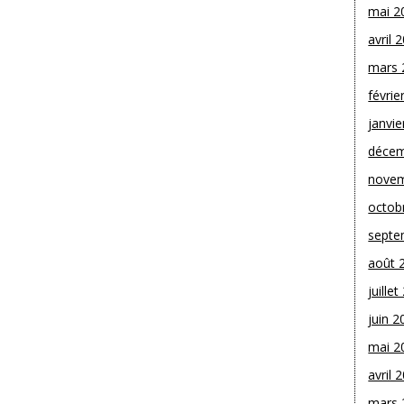
mai 2
avril 
mars 
févrie
janvie
décem
novem
octob
septe
août 
juille
juin 2
mai 2
avril 
mars 