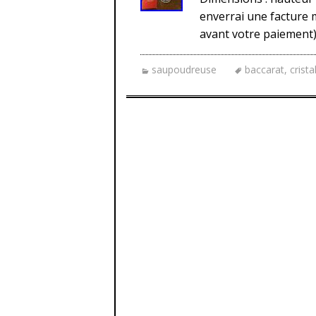
enverrai une facture m
avant votre paiement).
saupoudreuse
baccarat
,
crista