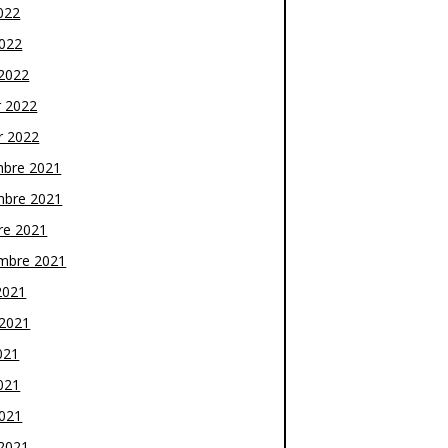
022
2022
2022
r 2022
r 2022
bre 2021
bre 2021
re 2021
mbre 2021
2021
t 2021
021
021
2021
2021