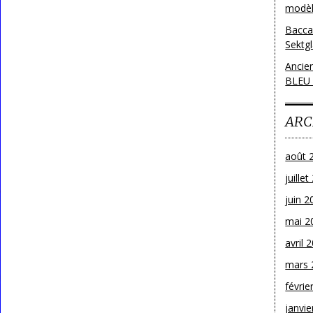
modèl
Bacca
Sektg
Ancie
BLEU
ARC
août 
juille
juin 2
mai 2
avril 
mars 
févrie
janvie