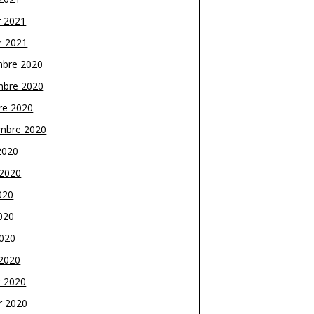
r 2021
r 2021
bre 2020
bre 2020
re 2020
mbre 2020
2020
t 2020
020
020
2020
2020
r 2020
r 2020