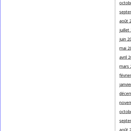
octob
septe
août 
juille
juin 2
mai 2
avril 
mars 
févrie
janvie
décem
novem
octob
septe
août 