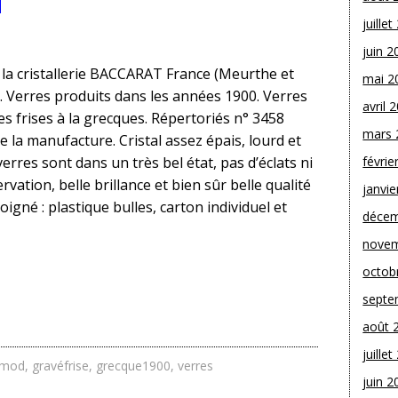
juille
juin 2
 la cristallerie BACCARAT France (Meurthe et
mai 2
. Verres produits dans les années 1900. Verres
avril 
es frises à la grecques. Répertoriés n° 3458
mars 
e la manufacture. Cristal assez épais, lourd et
verres sont dans un très bel état, pas d’éclats ni
févrie
rvation, belle brillance et bien sûr belle qualité
janvie
oigné : plastique bulles, carton individuel et
décem
novem
octob
septe
août 
juille
emod
,
gravéfrise
,
grecque1900
,
verres
juin 2