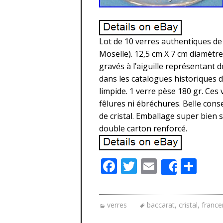
Lot de 10 verres authentiques de
Moselle). 12,5 cm X 7 cm diamètre
gravés à l’aiguille représentant d
dans les catalogues historiques d
limpide. 1 verre pèse 180 gr. Ces 
fêlures ni ébréchures. Belle conse
de cristal. Emballage super bien s
double carton renforcé.
F
T
E
P
Share
ac
w
m
ar
e
itt
ai
ta
verres
baccarat
,
cristal
,
franc
b
er
l
g