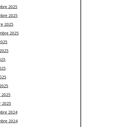
bre 2025
bre 2025
re 2025
mbre 2025
2025
t 2025
025
025
2025
2025
r 2025
r 2025
bre 2024
bre 2024