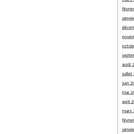
févrie
janvie
décem
novem
octob
septe
août 
juille
juin 2
mai 2
avril 
mars 
févrie
janvie