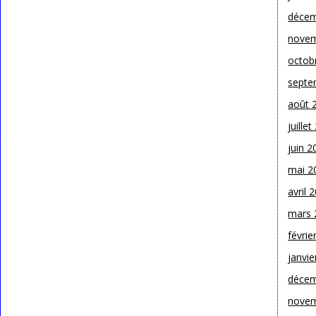
décem
novem
octob
septe
août 
juille
juin 2
mai 2
avril 
mars 
févrie
janvie
décem
novem