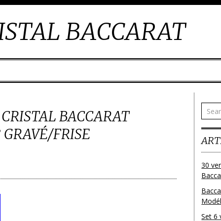
ISTAL BACCARAT
N CRISTAL BACCARAT
 GRAVÉ/FRISE
ART
30 ver
Baccar
Bacca
Modéle
Set 6 