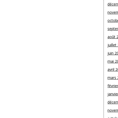
décem
novem
octob
septe
août 
juille
juin 2
mai 2
avril 
mars 
févrie
janvie
décem
novem