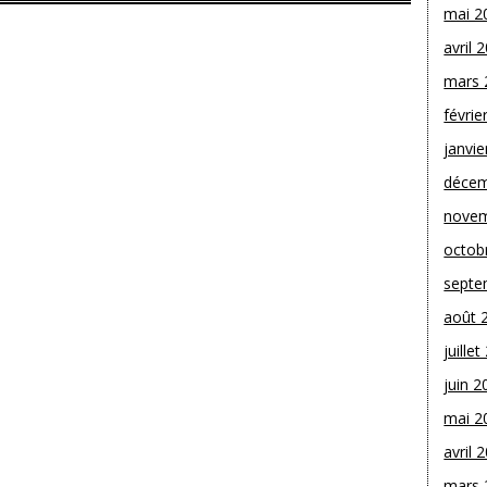
mai 2
avril 
mars 
févrie
janvie
décem
novem
octob
septe
août 
juille
juin 2
mai 2
avril 
mars 