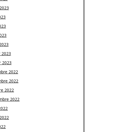
t 2023
023
023
2023
2023
r 2023
r 2023
bre 2022
bre 2022
re 2022
mbre 2022
2022
t 2022
022