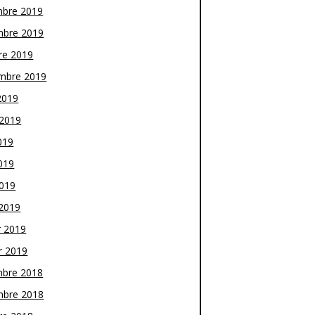
bre 2019
bre 2019
re 2019
mbre 2019
2019
t 2019
019
019
2019
2019
r 2019
r 2019
bre 2018
bre 2018