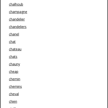
chalhoub
champagne
chandelier
chandeliers
chanel
chat
chateau
chats
chauny
cheap
chemin
chemins
cheval
chien