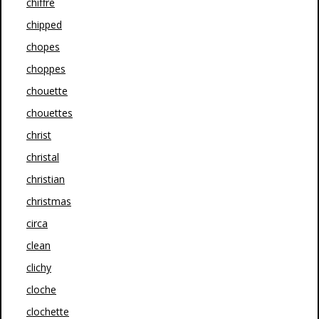
chiffre
chipped
chopes
choppes
chouette
chouettes
christ
christal
christian
christmas
circa
clean
clichy
cloche
clochette