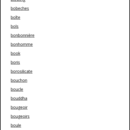
bobeches
boîte
bols
bonbonnière
bonhomme
book
boris
borosilicate
bouchon
boucle
bouddha
bougeoir
bougeoirs
boule