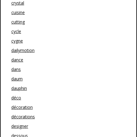
crystal
cuisine
cutting
cycle
cygne
dailymotion
dance
dans
daum
dauphin
déco
décoration
décorations
designer
dessous