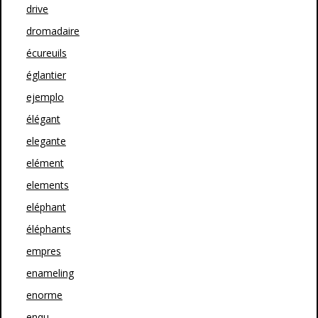
drive
dromadaire
écureuils
églantier
ejemplo
élégant
elegante
elément
elements
eléphant
éléphants
empres
enameling
enorme
enqu