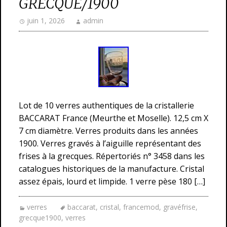
GRECQUE/1900
juin 1, 2026
admin
Lot de 10 verres authentiques de la cristallerie
BACCARAT France (Meurthe et Moselle). 12,5 cm X
7 cm diamètre. Verres produits dans les années
1900. Verres gravés à l’aiguille représentant des
frises à la grecques. Répertoriés n° 3458 dans les
catalogues historiques de la manufacture. Cristal
assez épais, lourd et limpide. 1 verre pèse 180 […]
verres
baccarat
,
cristal
,
francemod
,
gravéfrise
,
grecque1900
,
verres