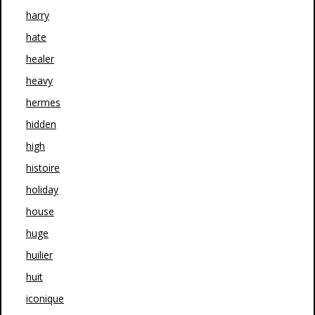
harry
hate
healer
heavy
hermes
hidden
high
histoire
holiday
house
huge
huilier
huit
iconique