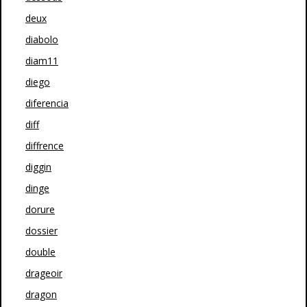
deux
diabolo
diam11
diego
diferencia
diff
diffrence
diggin
dinge
dorure
dossier
double
drageoir
dragon