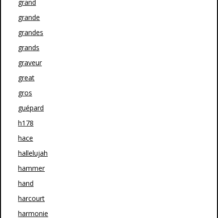
grand
grande
grandes
grands
graveur
great
gros
guépard
h178
hace
hallelujah
hammer
hand
harcourt
harmonie