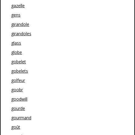
gazelle
gens
girandole
girandoles
glass
globe
gobelet
gobelets
golfeur
goobr
goodwill
gourde
gourmand
goût