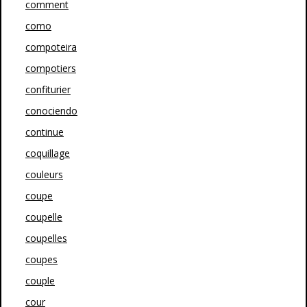
comment
como
compoteira
compotiers
confiturier
conociendo
continue
coquillage
couleurs
coupe
coupelle
coupelles
coupes
couple
cour