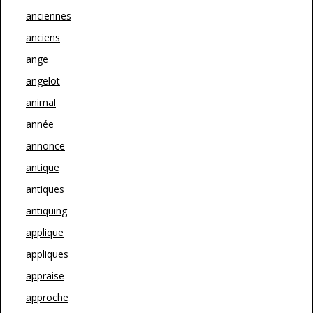
anciennes
anciens
ange
angelot
animal
année
annonce
antique
antiques
antiquing
applique
appliques
appraise
approche