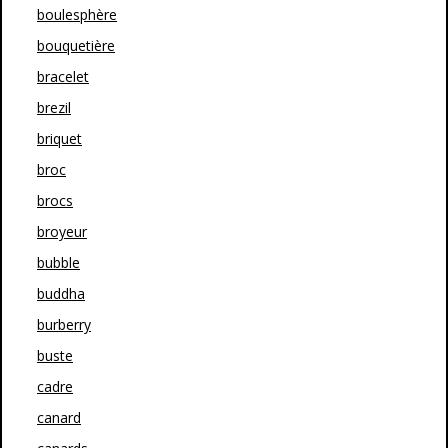
boulesphère
bouquetière
bracelet
brezil
briquet
broc
brocs
broyeur
bubble
buddha
burberry
buste
cadre
canard