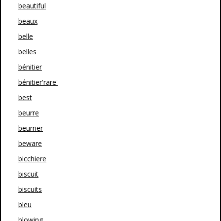
beautiful
beaux
belle
belles
bénitier
bénitier'rare'
best
beurre
beurrier
beware
bicchiere
biscuit
biscuits
bleu
blowing