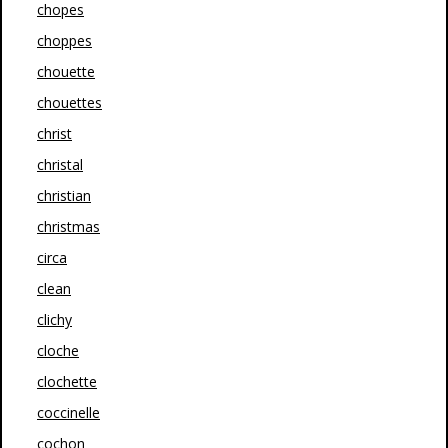
chopes
choppes
chouette
chouettes
christ
christal
christian
christmas
circa
clean
clichy
cloche
clochette
coccinelle
cochon