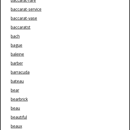
baccarat-rare
baccarat-service
baccarat-vase
baccaratst
bach
bague
baleine
barber
barracuda
bateau
bear
bearbrick
beau
beautiful
beaux