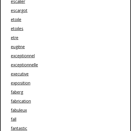
escalier
escargot
etoile
etoiles
etre
eugène
exceptionnel
exceptionnelle
executive
exposition
faberg
fabrication
fabuleux
fall
fantastic