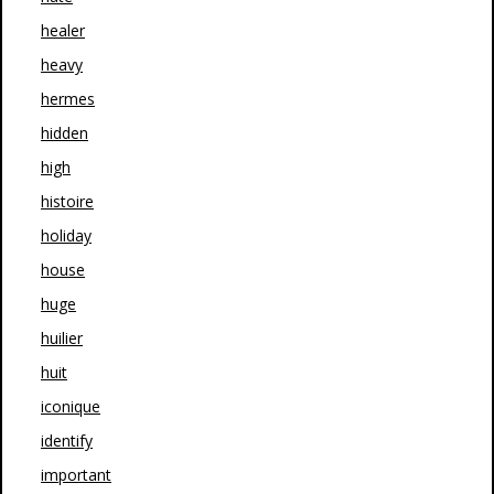
healer
heavy
hermes
hidden
high
histoire
holiday
house
huge
huilier
huit
iconique
identify
important