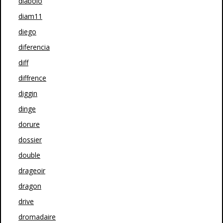
diabolo
diam11
diego
diferencia
diff
diffrence
diggin
dinge
dorure
dossier
double
drageoir
dragon
drive
dromadaire