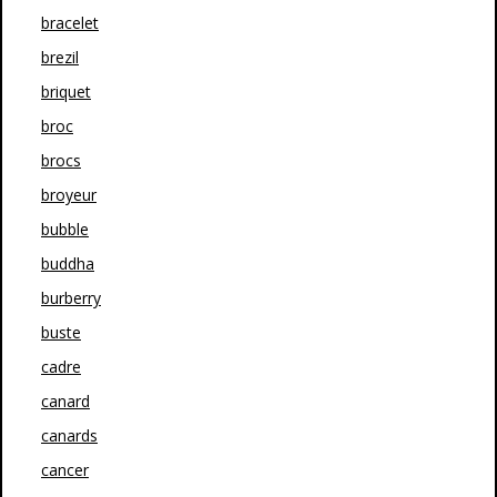
bracelet
brezil
briquet
broc
brocs
broyeur
bubble
buddha
burberry
buste
cadre
canard
canards
cancer