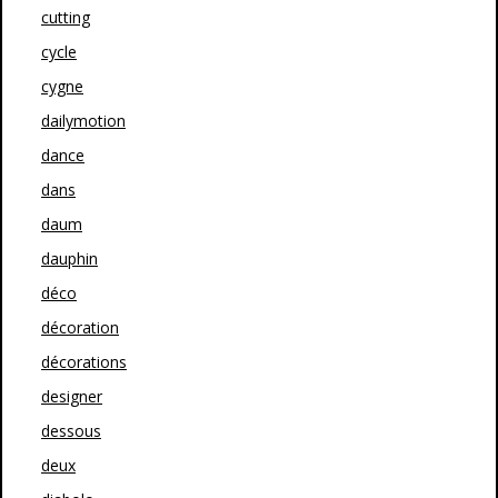
cutting
cycle
cygne
dailymotion
dance
dans
daum
dauphin
déco
décoration
décorations
designer
dessous
deux