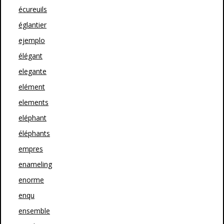
écureuils
églantier
ejemplo
élégant
elegante
elément
elements
eléphant
éléphants
empres
enameling
enorme
enqu
ensemble