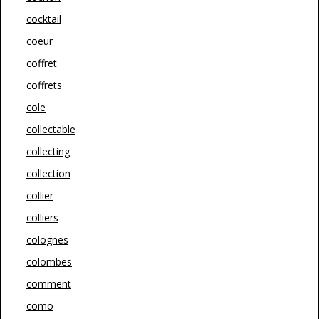
cocktail
coeur
coffret
coffrets
cole
collectable
collecting
collection
collier
colliers
colognes
colombes
comment
como