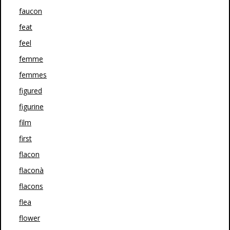
faucon
feat
feel
femme
femmes
figured
figurine
film
first
flacon
flaconà
flacons
flea
flower