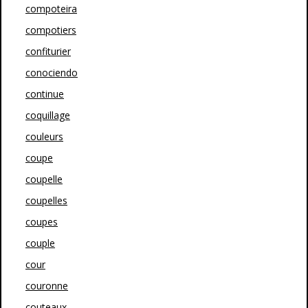
compoteira
compotiers
confiturier
conociendo
continue
coquillage
couleurs
coupe
coupelle
coupelles
coupes
couple
cour
couronne
couteaux