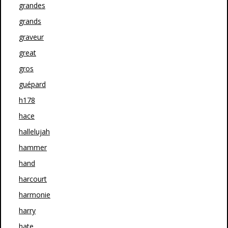
grandes
grands
graveur
great
gros
guépard
h178
hace
hallelujah
hammer
hand
harcourt
harmonie
harry
hate