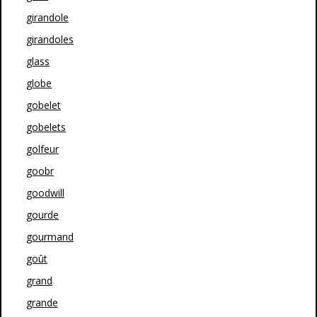
girandole
girandoles
glass
globe
gobelet
gobelets
golfeur
goobr
goodwill
gourde
gourmand
goût
grand
grande