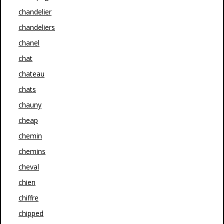
chandelier
chandeliers
chanel
chat
chateau
chats
chauny
cheap
chemin
chemins
cheval
chien
chiffre
chipped