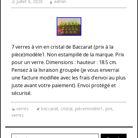
juillet 6, 2026
admin
7 verres à vin en cristal de Baccarat (prix à la
pièce)modèle1. Non estampillé de la marque. Prix
pour un verre. Dimensions : hauteur : 18.5 cm.
Pensez à la livraison groupée (je vous enverrai
une facture modifiée avec les frais d’envoi au plus
juste avant votre paiement). Envoi protégé et
sécurisé.
verres
baccarat
,
cristal
,
piècemodèle1
,
prix
,
verres