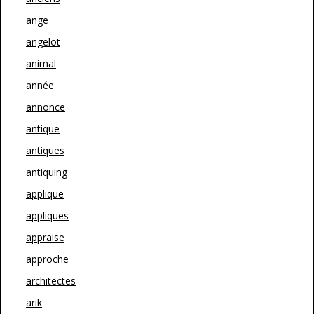
ange
angelot
animal
année
annonce
antique
antiques
antiquing
applique
appliques
appraise
approche
architectes
arik