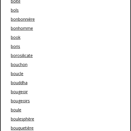
boîte
bols
bonbonnière
bonhomme
book
boris
borosilicate
bouchon
boucle
bouddha
bougeoir
bougeoirs
boule
boulesphère
bouquetière