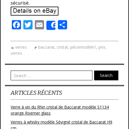
sécurisé.
F
T
E
P
Share
ac
w
m
ar
e
itt
ai
ta
verres
baccarat
,
cristal
,
piècemodèle1
,
prix
,
b
er
l
g
verres
o
er
o
Search
k
ARTICLES RÉCENTS
Verre à vin du Rhin cristal de Baccarat modèle S1134
orange Roemer glass
Verres à whisky modèle Sévigné cristal de Baccarat H9
cm