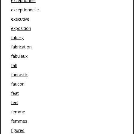
exceptionnel
exceptionnelle
executive
exposition
faberg
fabrication
fabuleux
fall
fantastic
faucon
feat
feel
femme
femmes
figured