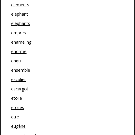
elements
eléphant
éléphants
empres
enameling
enorme
enqu
ensemble
escalier
escargot
etoile
etoiles
etre
eugène