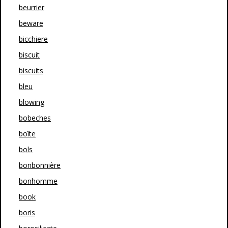
beurrier
beware
bicchiere
biscuit
biscuits
bleu
blowing
bobeches
boîte
bols
bonbonnière
bonhomme
book
boris