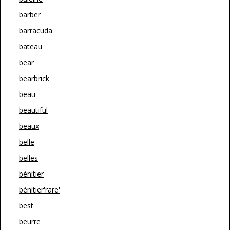
barber
barracuda
bateau
bear
bearbrick
beau
beautiful
beaux
belle
belles
bénitier
bénitier'rare'
best
beurre