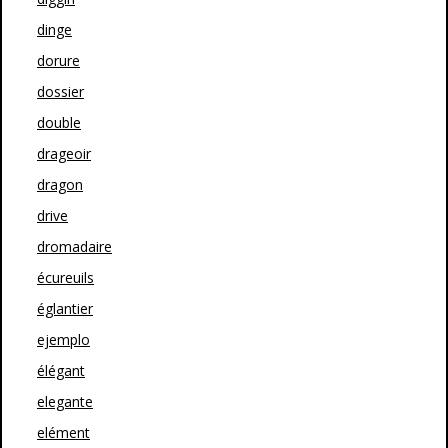
dinge
dorure
dossier
double
drageoir
dragon
drive
dromadaire
écureuils
églantier
ejemplo
élégant
elegante
elément