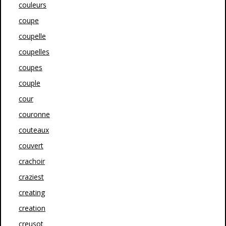
couleurs
coupe
coupelle
coupelles
coupes
couple
cour
couronne
couteaux
couvert
crachoir
craziest
creating
creation
creusot