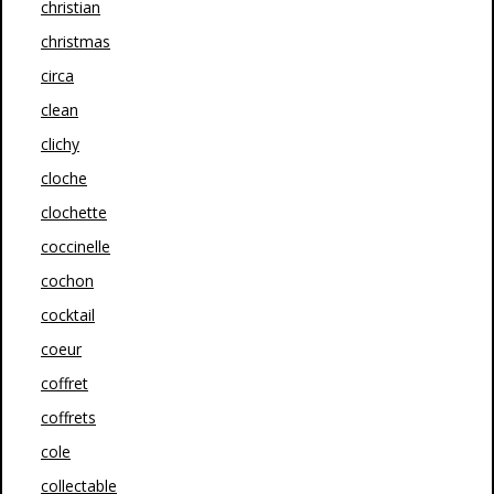
christian
christmas
circa
clean
clichy
cloche
clochette
coccinelle
cochon
cocktail
coeur
coffret
coffrets
cole
collectable