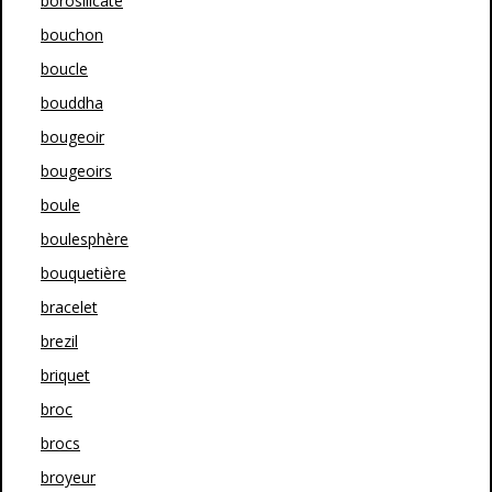
borosilicate
bouchon
boucle
bouddha
bougeoir
bougeoirs
boule
boulesphère
bouquetière
bracelet
brezil
briquet
broc
brocs
broyeur