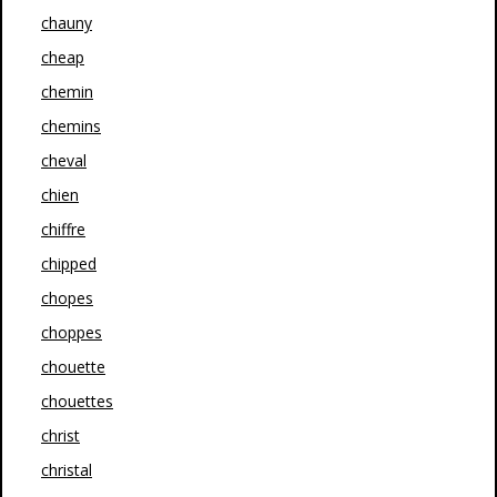
chauny
cheap
chemin
chemins
cheval
chien
chiffre
chipped
chopes
choppes
chouette
chouettes
christ
christal