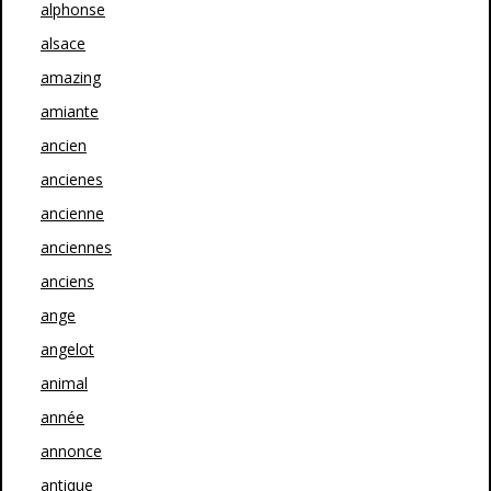
alphonse
alsace
amazing
amiante
ancien
ancienes
ancienne
anciennes
anciens
ange
angelot
animal
année
annonce
antique