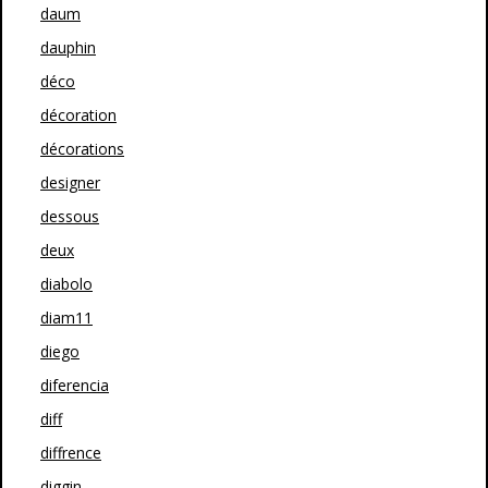
daum
dauphin
déco
décoration
décorations
designer
dessous
deux
diabolo
diam11
diego
diferencia
diff
diffrence
diggin