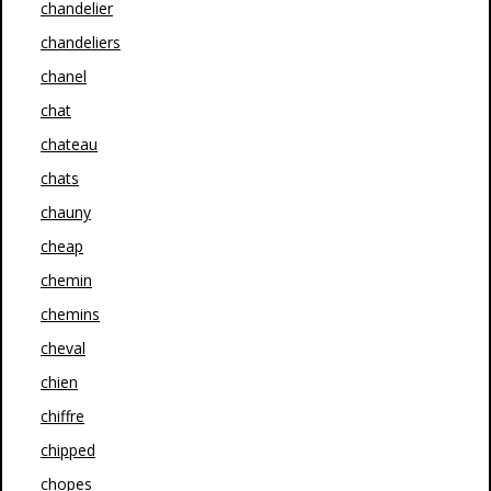
chandelier
chandeliers
chanel
chat
chateau
chats
chauny
cheap
chemin
chemins
cheval
chien
chiffre
chipped
chopes