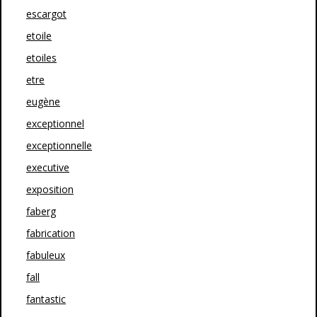
escargot
etoile
etoiles
etre
eugène
exceptionnel
exceptionnelle
executive
exposition
faberg
fabrication
fabuleux
fall
fantastic