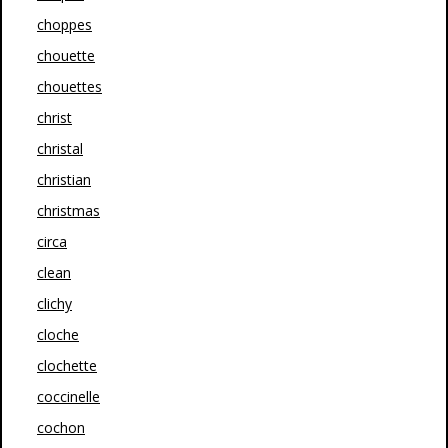
choppes
chouette
chouettes
christ
christal
christian
christmas
circa
clean
clichy
cloche
clochette
coccinelle
cochon