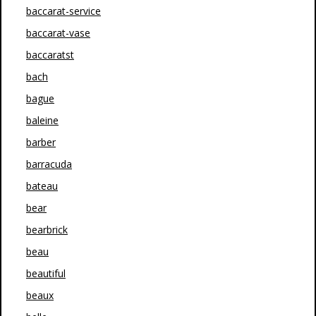
baccarat-service
baccarat-vase
baccaratst
bach
bague
baleine
barber
barracuda
bateau
bear
bearbrick
beau
beautiful
beaux