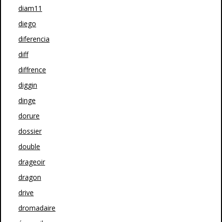
diam11
diego
diferencia
diff
diffrence
diggin
dinge
dorure
dossier
double
drageoir
dragon
drive
dromadaire