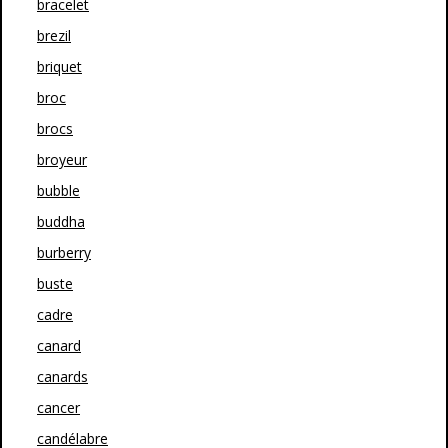
bracelet
brezil
briquet
broc
brocs
broyeur
bubble
buddha
burberry
buste
cadre
canard
canards
cancer
candélabre