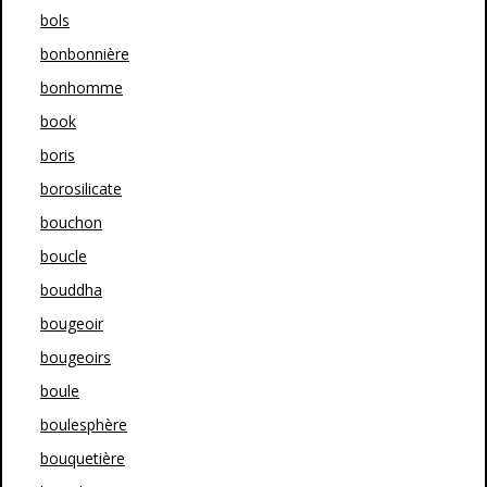
bols
bonbonnière
bonhomme
book
boris
borosilicate
bouchon
boucle
bouddha
bougeoir
bougeoirs
boule
boulesphère
bouquetière