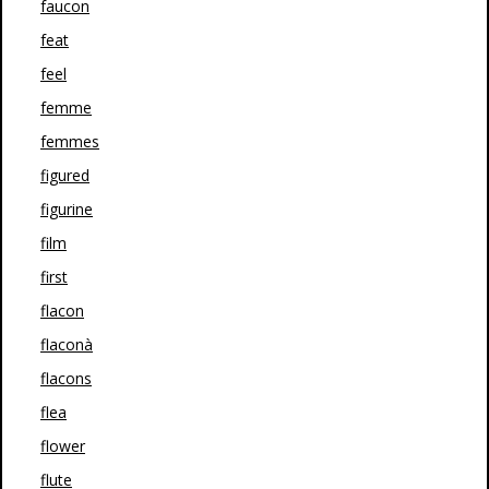
faucon
feat
feel
femme
femmes
figured
figurine
film
first
flacon
flaconà
flacons
flea
flower
flute