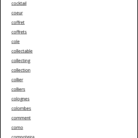
cocktail
coeur
coffret
coffrets
cole
collectable
collecting
collection
collier
colliers
colognes
colombes
comment
como
compoteira