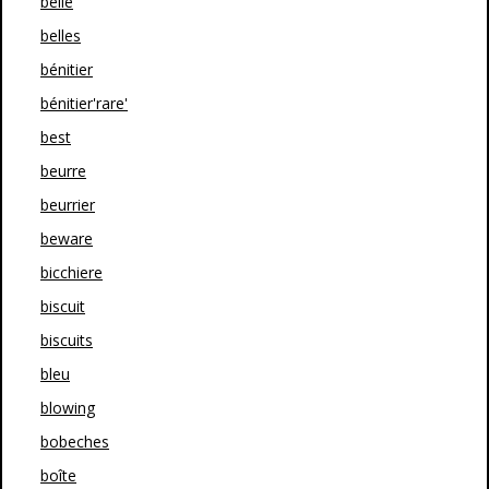
belle
belles
bénitier
bénitier'rare'
best
beurre
beurrier
beware
bicchiere
biscuit
biscuits
bleu
blowing
bobeches
boîte