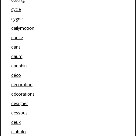
cycle
cygne
dailymotion
dance
dans
daum
dauphin
déco
décoration
décorations
designer
dessous
deux
diabolo