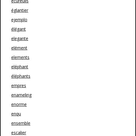
écureuils
églantier
ejemplo
élégant
elegante
elément
elements
eléphant
éléphants
empres
enameling
enorme
enqu
ensemble
escalier