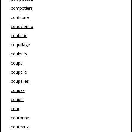
compotiers
confiturier
conociendo
continue
coquillage
couleurs
coupe
coupelle
coupelles
coupes
couple
cour
couronne
couteaux