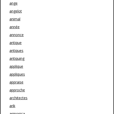
ange
angelot
animal
année
annonce
antique
antiques
antiquing
applique
appliques
appraise
approche
architectes
arik
armonica