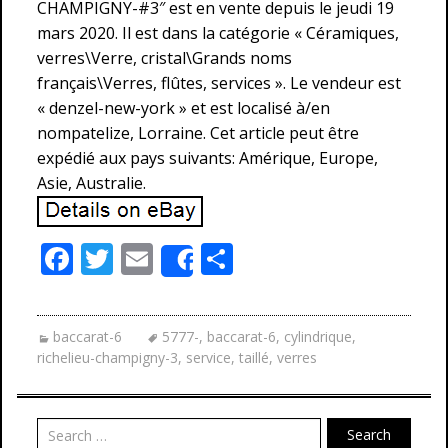
CHAMPIGNY-#3″ est en vente depuis le jeudi 19
mars 2020. Il est dans la catégorie « Céramiques,
verres\Verre, cristal\Grands noms
français\Verres, flûtes, services ». Le vendeur est
« denzel-new-york » et est localisé à/en
nompatelize, Lorraine. Cet article peut être
expédié aux pays suivants: Amérique, Europe,
Asie, Australie.
F
T
E
P
Share
ac
w
m
ar
e
itt
ai
ta
baccarat-6
5777-
,
baccarat-6
,
cylindrique
,
b
er
l
g
richelieu-champigny-3
,
service
,
taillé
,
verres
o
er
o
Search