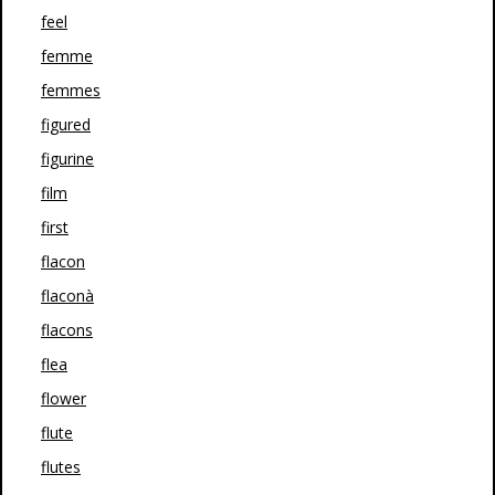
feel
femme
femmes
figured
figurine
film
first
flacon
flaconà
flacons
flea
flower
flute
flutes