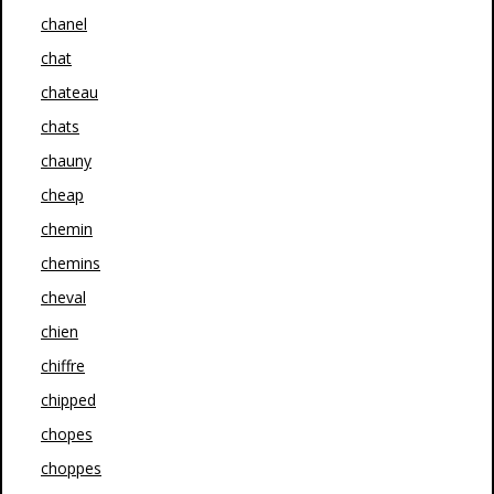
chanel
chat
chateau
chats
chauny
cheap
chemin
chemins
cheval
chien
chiffre
chipped
chopes
choppes