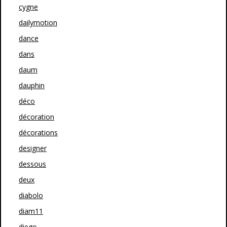
cygne
dailymotion
dance
dans
daum
dauphin
déco
décoration
décorations
designer
dessous
deux
diabolo
diam11
diego