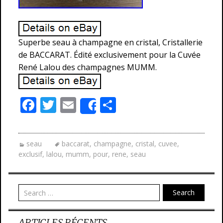
Superbe seau à champagne en cristal, Cristallerie
de BACCARAT. Édité exclusivement pour la Cuvée
René Lalou des champagnes MUMM.
F
T
E
P
Share
ac
w
m
ar
e
itt
ai
ta
seau
baccarat
,
champagne
,
cristal
,
cuvee
,
b
er
l
g
exclusif
,
lalou
,
mumm
,
pour
,
rene
,
seau
o
er
o
Search
k
ARTICLES RÉCENTS