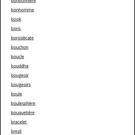
bonbonnière
bonhomme
book
boris
borosilicate
bouchon
boucle
bouddha
bougeoir
bougeoirs
boule
boulesphère
bouquetière
bracelet
brezil