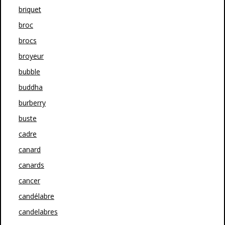
briquet
broc
brocs
broyeur
bubble
buddha
burberry
buste
cadre
canard
canards
cancer
candélabre
candelabres