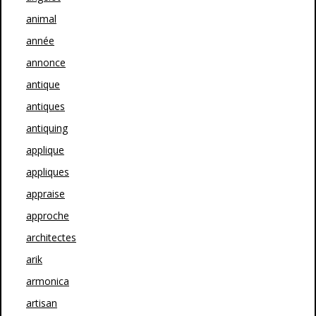
animal
année
annonce
antique
antiques
antiquing
applique
appliques
appraise
approche
architectes
arik
armonica
artisan