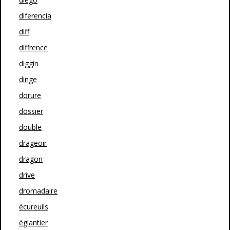
diferencia
diff
diffrence
diggin
dinge
dorure
dossier
double
drageoir
dragon
drive
dromadaire
écureuils
églantier