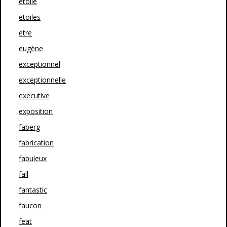
etoile
etoiles
etre
eugène
exceptionnel
exceptionnelle
executive
exposition
faberg
fabrication
fabuleux
fall
fantastic
faucon
feat