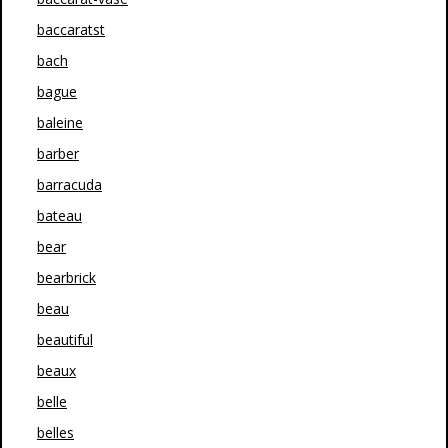
baccaratst
bach
bague
baleine
barber
barracuda
bateau
bear
bearbrick
beau
beautiful
beaux
belle
belles