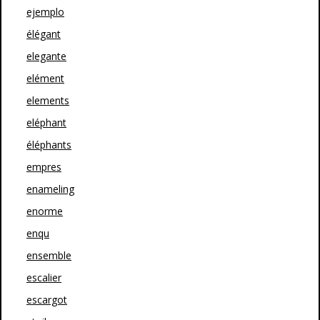
ejemplo
élégant
elegante
elément
elements
eléphant
éléphants
empres
enameling
enorme
enqu
ensemble
escalier
escargot