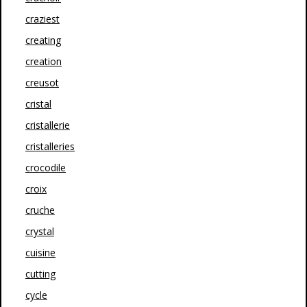
craziest
creating
creation
creusot
cristal
cristallerie
cristalleries
crocodile
croix
cruche
crystal
cuisine
cutting
cycle