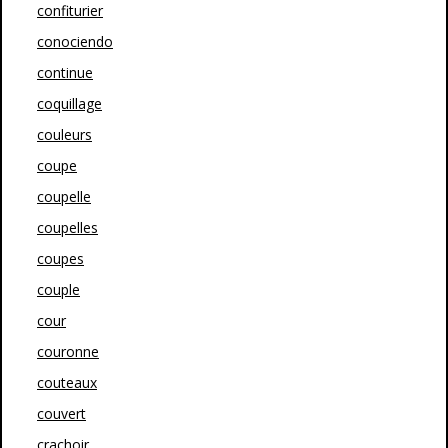
confiturier
conociendo
continue
coquillage
couleurs
coupe
coupelle
coupelles
coupes
couple
cour
couronne
couteaux
couvert
crachoir