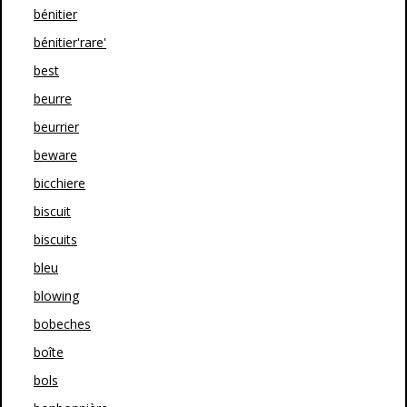
bénitier
bénitier'rare'
best
beurre
beurrier
beware
bicchiere
biscuit
biscuits
bleu
blowing
bobeches
boîte
bols