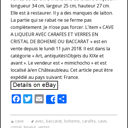
longueur 34 cm, largeur 25 cm, hauteur 27 cm.
Elle est à restaurer. Il y a des manques de laiton.
La partie qui se rabat ne se ferme pas
complètement. Je n’ose pas forcer. L’item « CAVE
A LIQUEUR AVEC CARAFES ET VERRES EN
CRISTAL DE BOHEME OU BACCARAT » est en
vente depuis le lundi 11 juin 2018. Il est dans la
catégorie « Art, antiquités\Objets du XIXe et
avant ». Le vendeur est « mimichocho » et est
localisé à/en Châteaubleau. Cet article peut être
expédié au pays suivant: France.
F
T
E
P
Share
ac
w
m
ar
e
itt
ai
ta
cave
avec
,
baccarat
,
boheme
,
carafes
,
cave
,
b
er
l
g
cristal
,
liqueur
,
verres