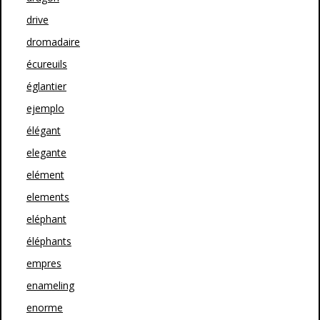
drive
dromadaire
écureuils
églantier
ejemplo
élégant
elegante
elément
elements
eléphant
éléphants
empres
enameling
enorme