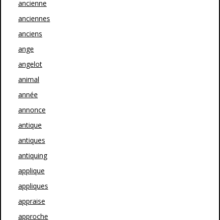
ancienne
anciennes
anciens
ange
angelot
animal
année
annonce
antique
antiques
antiquing
applique
appliques
appraise
approche