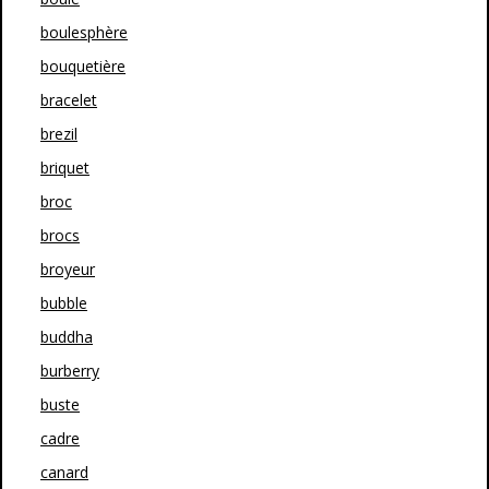
boulesphère
bouquetière
bracelet
brezil
briquet
broc
brocs
broyeur
bubble
buddha
burberry
buste
cadre
canard