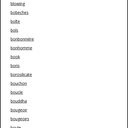
blowing
bobeches
boîte
bols
bonbonnière
bonhomme
book
boris
borosilicate
bouchon
boucle
bouddha
bougeoir
bougeoirs
boule