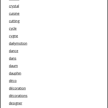
crystal
cuisine
cutting
cycle
cygne
dailymotion
dance
dans
daum
dauphin
déco
décoration
décorations
designer