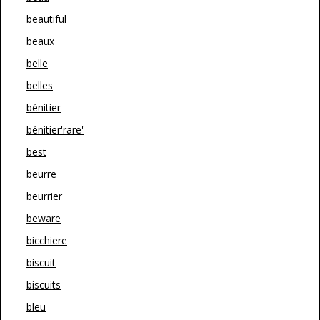
beautiful
beaux
belle
belles
bénitier
bénitier'rare'
best
beurre
beurrier
beware
bicchiere
biscuit
biscuits
bleu