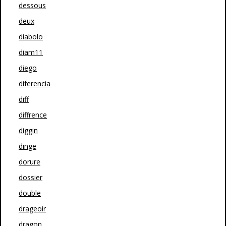
dessous
deux
diabolo
diam11
diego
diferencia
diff
diffrence
diggin
dinge
dorure
dossier
double
drageoir
dragon