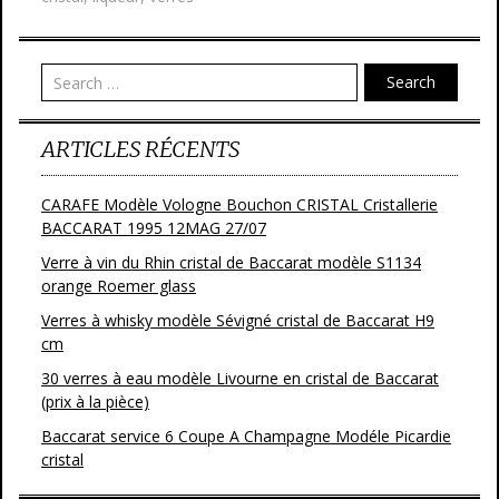
o
er
o
Search
k
ARTICLES RÉCENTS
CARAFE Modèle Vologne Bouchon CRISTAL Cristallerie
BACCARAT 1995 12MAG 27/07
Verre à vin du Rhin cristal de Baccarat modèle S1134
orange Roemer glass
Verres à whisky modèle Sévigné cristal de Baccarat H9
cm
30 verres à eau modèle Livourne en cristal de Baccarat
(prix à la pièce)
Baccarat service 6 Coupe A Champagne Modéle Picardie
cristal