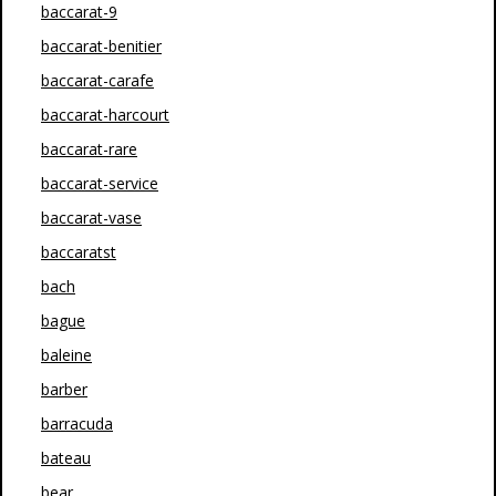
baccarat-9
baccarat-benitier
baccarat-carafe
baccarat-harcourt
baccarat-rare
baccarat-service
baccarat-vase
baccaratst
bach
bague
baleine
barber
barracuda
bateau
bear