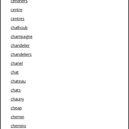
cendriers
centre
centres
chalhoub
champagne
chandelier
chandeliers
chanel
chat
chateau
chats
chauny
cheap
chemin
chemins