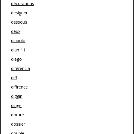
décorations
designer
dessous
deux
diabolo
diam11
diego
diferencia
diff
diffrence
diggin
dinge
dorure
dossier
double