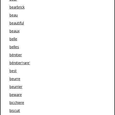
bearbrick
beau
beautiful
beaux
belle
belles
bénitier
bénitier'rare'
best
beurre
beurrier
beware
bicchiere
biscuit