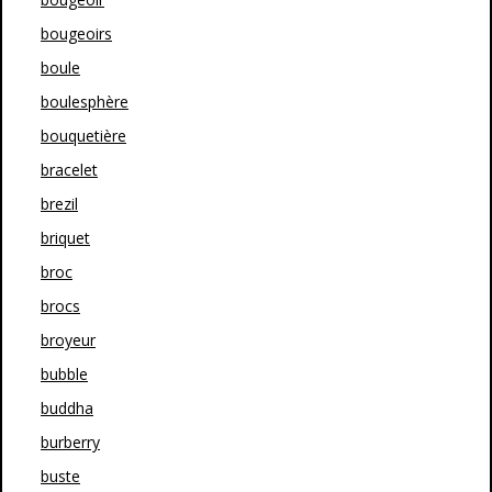
bougeoirs
boule
boulesphère
bouquetière
bracelet
brezil
briquet
broc
brocs
broyeur
bubble
buddha
burberry
buste