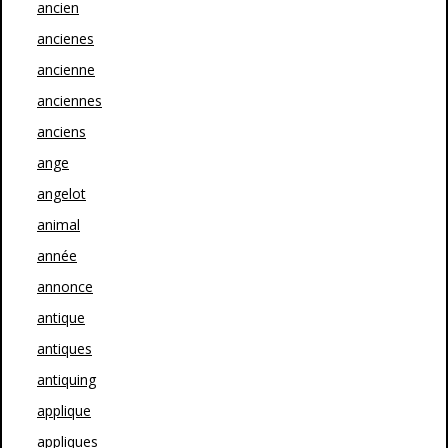
ancien
ancienes
ancienne
anciennes
anciens
ange
angelot
animal
année
annonce
antique
antiques
antiquing
applique
appliques