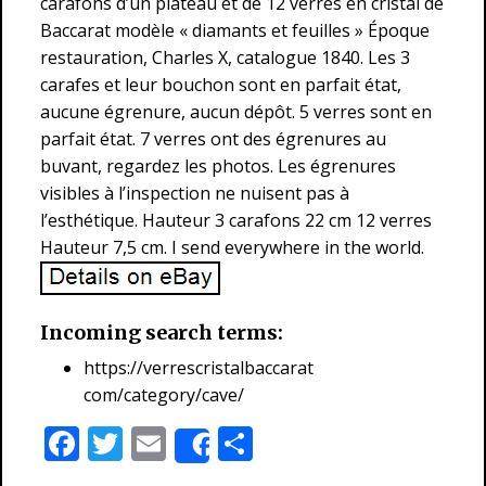
carafons d’un plateau et de 12 verres en cristal de
Baccarat modèle « diamants et feuilles » Époque
restauration, Charles X, catalogue 1840. Les 3
carafes et leur bouchon sont en parfait état,
aucune égrenure, aucun dépôt. 5 verres sont en
parfait état. 7 verres ont des égrenures au
buvant, regardez les photos. Les égrenures
visibles à l’inspection ne nuisent pas à
l’esthétique. Hauteur 3 carafons 22 cm 12 verres
Hauteur 7,5 cm. I send everywhere in the world.
Incoming search terms:
https://verrescristalbaccarat
com/category/cave/
F
T
E
P
Share
ac
w
m
ar