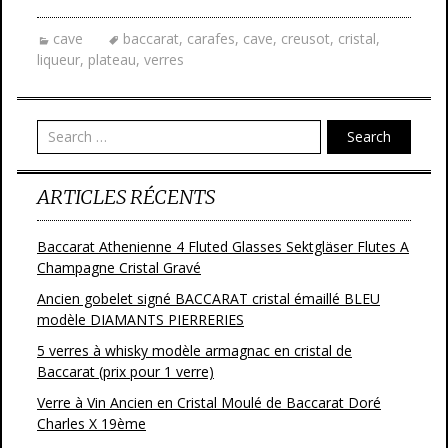
e
itt
ai
ta
cave
baccarat
,
carafes
,
cave
,
creusot
,
cristal
,
b
er
l
g
liqueur
,
plateau
,
verres
o
er
o
Search
k
ARTICLES RÉCENTS
Baccarat Athenienne 4 Fluted Glasses Sektgläser Flutes A
Champagne Cristal Gravé
Ancien gobelet signé BACCARAT cristal émaillé BLEU
modèle DIAMANTS PIERRERIES
5 verres à whisky modèle armagnac en cristal de
Baccarat (prix pour 1 verre)
Verre à Vin Ancien en Cristal Moulé de Baccarat Doré
Charles X 19ème