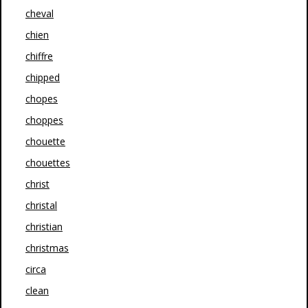
cheval
chien
chiffre
chipped
chopes
choppes
chouette
chouettes
christ
christal
christian
christmas
circa
clean