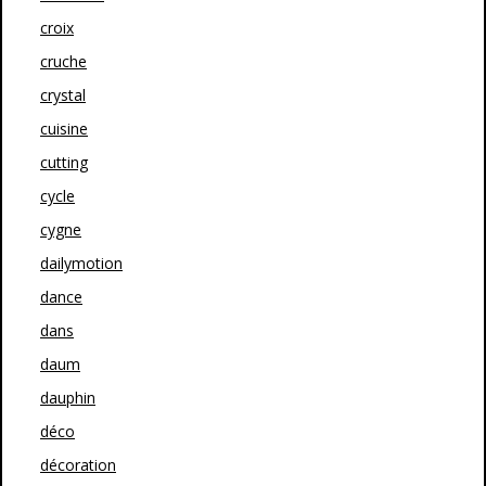
croix
cruche
crystal
cuisine
cutting
cycle
cygne
dailymotion
dance
dans
daum
dauphin
déco
décoration