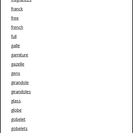
franck
free
french
full
gallé
garniture
gazelle
gens
girandole
girandoles
glass
globe
gobelet
gobelets