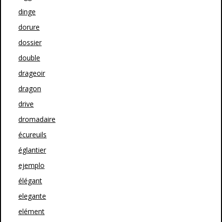
dinge
dorure
dossier
double
drageoir
dragon
drive
dromadaire
écureuils
églantier
ejemplo
élégant
elegante
elément