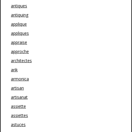
antiques
antiquing
applique
appliques
appraise
approche
architectes
arik
armonica
artisan
artisanat
assiette
assiettes
astuces