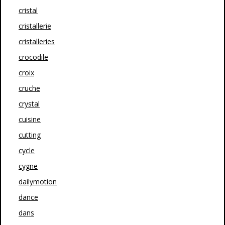
cristal
cristallerie
cristalleries
crocodile
croix
cruche
crystal
cuisine
cutting
cycle
cygne
dailymotion
dance
dans