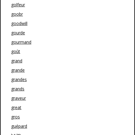
golfeur
goobr
goodwill
gourde
gourmand
goût
grand
grande
grandes
grands
graveur
great
gros
guépard