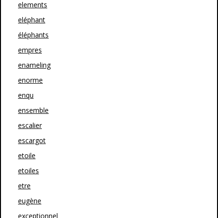
elements
eléphant
éléphants
empres
enameling
enorme
enqu
ensemble
escalier
escargot
etoile
etoiles
etre
eugène
exceptionnel