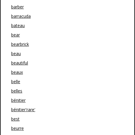
barber
barracuda
bateau
bear
bearbrick
beau
beautiful
beaux
belle
belles
bénitier
bénitier'rare'
best
beurre