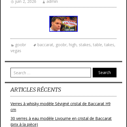
juin 2, 2026
admin
goobr
baccarat
,
goobr
,
high
,
stakes
,
table
,
takes
,
vegas
Search
ARTICLES RÉCENTS
Verres à whisky modèle Sévigné cristal de Baccarat H9
cm
30 verres à eau modèle Livourne en cristal de Baccarat
(prix à la pièce)