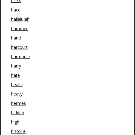
h178
hace
hallelujah
hammer
hand
harcourt
harmonie
harry
hate
healer
heavy
hermes
hidden
high
histoire