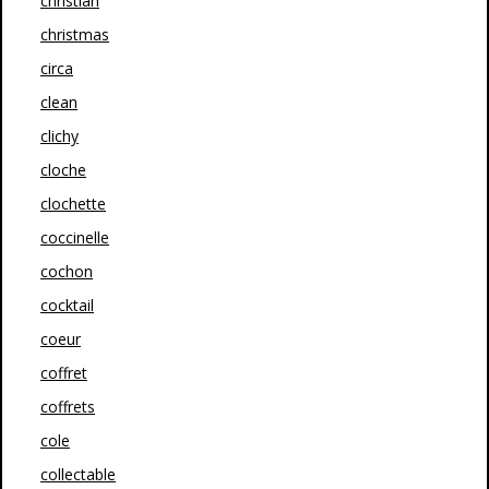
christian
christmas
circa
clean
clichy
cloche
clochette
coccinelle
cochon
cocktail
coeur
coffret
coffrets
cole
collectable