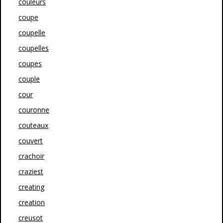
couleurs
coupe
coupelle
coupelles
coupes
couple
cour
couronne
couteaux
couvert
crachoir
craziest
creating
creation
creusot