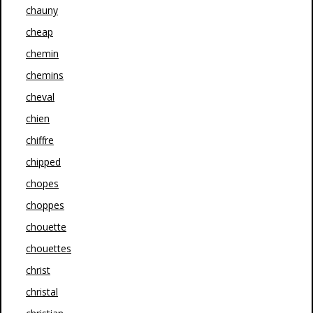
chauny
cheap
chemin
chemins
cheval
chien
chiffre
chipped
chopes
choppes
chouette
chouettes
christ
christal