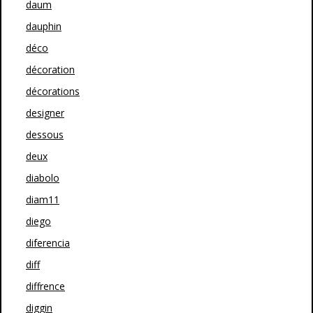
daum
dauphin
déco
décoration
décorations
designer
dessous
deux
diabolo
diam11
diego
diferencia
diff
diffrence
diggin