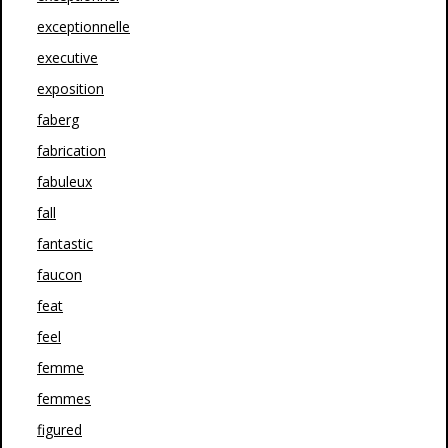
exceptionnelle
executive
exposition
faberg
fabrication
fabuleux
fall
fantastic
faucon
feat
feel
femme
femmes
figured