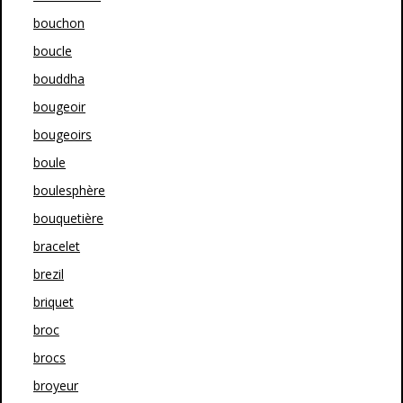
bouchon
boucle
bouddha
bougeoir
bougeoirs
boule
boulesphère
bouquetière
bracelet
brezil
briquet
broc
brocs
broyeur