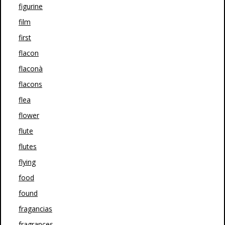
figurine
film
first
flacon
flaconà
flacons
flea
flower
flute
flutes
flying
food
found
fragancias
fragrances