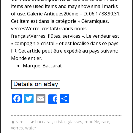
items are used items and may show small marks
of use. Galerie Antiques20ème – D. 06.17.88.90.31.
Cet item est dans la catégorie « Céramiques,
verres\Verre, cristal\Grands noms
français\Verres, flûtes, services ». Le vendeur est
« compagnie-cristal » et est localisé dans ce pays:
FR. Cet article peut être expédié au pays suivant:
Monde entier.
Marque: Baccarat
F
T
E
P
Share
ac
w
m
ar
e
itt
ai
ta
rare
baccarat
,
cristal
,
glasses
,
modèle
,
rare
,
b
er
l
g
verres
,
water