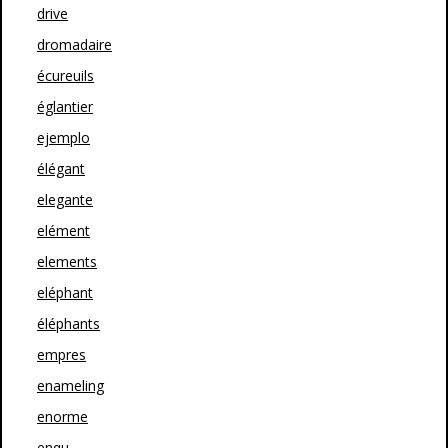
drive
dromadaire
écureuils
églantier
ejemplo
élégant
elegante
elément
elements
eléphant
éléphants
empres
enameling
enorme
enqu