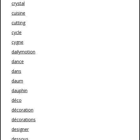
crystal
cuisine
cutting
cycle
cygne
dailymotion
dance
dans
daum
dauphin
déco
décoration
décorations
designer
dessous