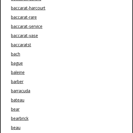
baccarat-harcourt
baccarat-rare
baccarat-service
baccarat-vase
baccaratst
bach
bague
baleine
barber
barracuda
bateau
bear
bearbrick
beau