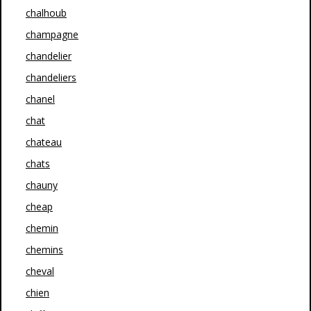
chalhoub
champagne
chandelier
chandeliers
chanel
chat
chateau
chats
chauny
cheap
chemin
chemins
cheval
chien