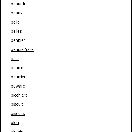
beautiful
beaux
belle
belles
bénitier
bénitier'rare'
best
beurre
beurrier
beware
bicchiere
biscuit
biscuits
bleu
blowing