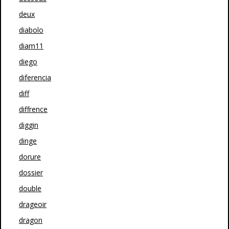
deux
diabolo
diam11
diego
diferencia
diff
diffrence
diggin
dinge
dorure
dossier
double
drageoir
dragon