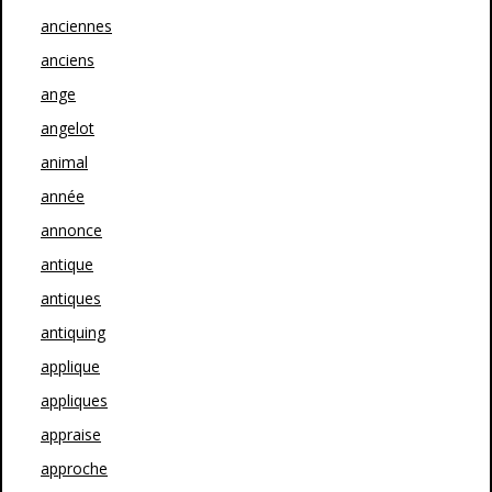
anciennes
anciens
ange
angelot
animal
année
annonce
antique
antiques
antiquing
applique
appliques
appraise
approche