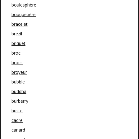
boulesphère
bouquetière
bracelet
brezil
briquet
broc
brocs
broyeur
bubble
buddha
burberry
buste
cadre
canard