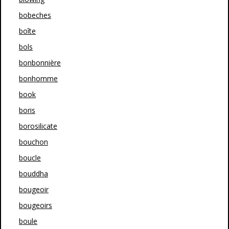
bobeches
boîte
bols
bonbonnière
bonhomme
book
boris
borosilicate
bouchon
boucle
bouddha
bougeoir
bougeoirs
boule