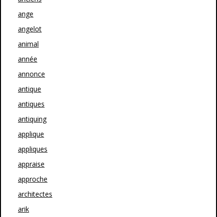
ange
angelot
animal
année
annonce
antique
antiques
antiquing
applique
appliques
appraise
approche
architectes
arik