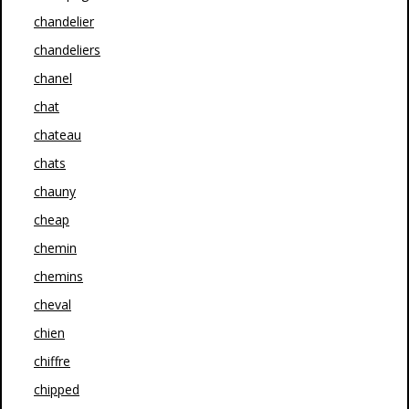
chandelier
chandeliers
chanel
chat
chateau
chats
chauny
cheap
chemin
chemins
cheval
chien
chiffre
chipped