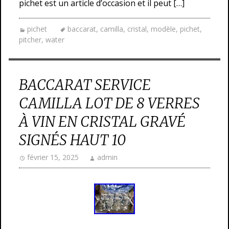
pichet est un article d’occasion et il peut […]
pichet
baccarat
,
camilla
,
cristal
,
modèle
,
pichet
,
pitcher
,
water
BACCARAT SERVICE
CAMILLA LOT DE 8 VERRES
À VIN EN CRISTAL GRAVÉ
SIGNÉS HAUT 10
février 15, 2025
admin