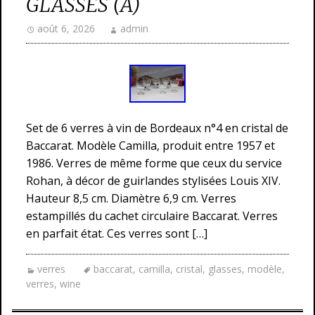
GLASSES (A)
août 6, 2026
admin
Set de 6 verres à vin de Bordeaux n°4 en cristal de
Baccarat. Modèle Camilla, produit entre 1957 et
1986. Verres de même forme que ceux du service
Rohan, à décor de guirlandes stylisées Louis XIV.
Hauteur 8,5 cm. Diamètre 6,9 cm. Verres
estampillés du cachet circulaire Baccarat. Verres
en parfait état. Ces verres sont […]
verres
baccarat
,
camilla
,
cristal
,
glasses
,
modèle
,
verres
,
wine