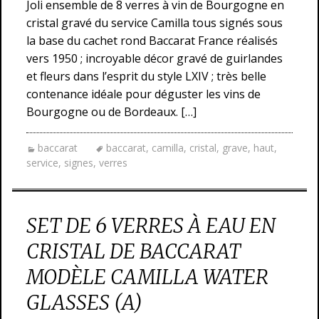
Joli ensemble de 8 verres à vin de Bourgogne en
cristal gravé du service Camilla tous signés sous
la base du cachet rond Baccarat France réalisés
vers 1950 ; incroyable décor gravé de guirlandes
et fleurs dans l’esprit du style LXIV ; très belle
contenance idéale pour déguster les vins de
Bourgogne ou de Bordeaux. […]
baccarat
baccarat
,
camilla
,
cristal
,
grave
,
haut
,
service
,
signes
,
verres
SET DE 6 VERRES À EAU EN
CRISTAL DE BACCARAT
MODÈLE CAMILLA WATER
GLASSES (A)