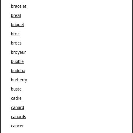
bracelet
brezil
briquet
broc
brocs
broyeur
bubble
buddha
burberry
buste
cadre
canard
canards
cancer