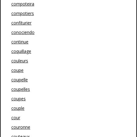
compoteira
compotiers
confiturier
conociendo
continue
coquillage
couleurs
coupe
coupelle
coupelles
coupes
couple
cour
couronne
couteaux