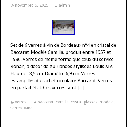
novembre 5, 2025
admin
Set de 6 verres à vin de Bordeaux n°4 en cristal de
Baccarat. Modèle Camilla, produit entre 1957 et
1986. Verres de même forme que ceux du service
Rohan, à décor de guirlandes stylisées Louis XIV.
Hauteur 8,5 cm. Diamètre 6,9 cm. Verres
estampillés du cachet circulaire Baccarat. Verres
en parfait état. Ces verres sont […]
verres
baccarat
,
camilla
,
cristal
,
glasses
,
modèle
,
verres
,
wine