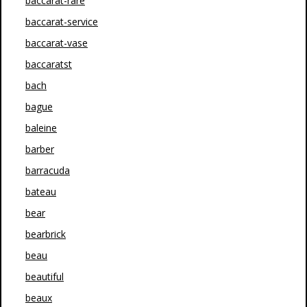
baccarat-rare
baccarat-service
baccarat-vase
baccaratst
bach
bague
baleine
barber
barracuda
bateau
bear
bearbrick
beau
beautiful
beaux