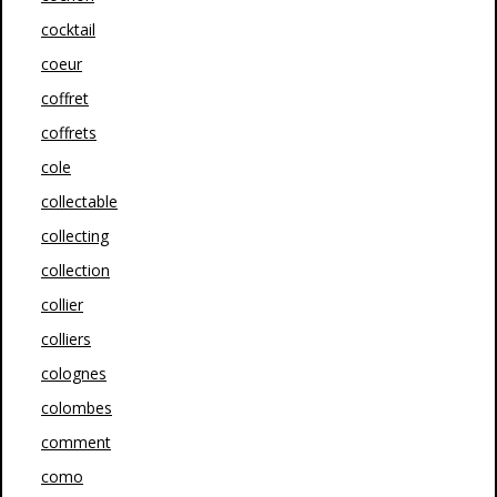
cocktail
coeur
coffret
coffrets
cole
collectable
collecting
collection
collier
colliers
colognes
colombes
comment
como