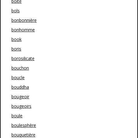
boîte
bols
bonbonnière
bonhomme
book
boris
borosilicate
bouchon
boucle
bouddha
bougeoir
bougeoirs
boule
boulesphère
bouquetière