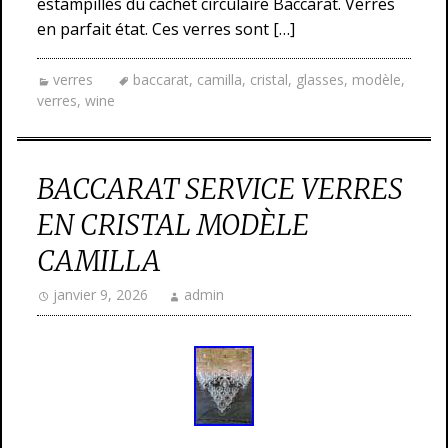
estampillés du cachet circulaire Baccarat. Verres
en parfait état. Ces verres sont […]
verres
baccarat
,
camilla
,
cristal
,
glasses
,
modèle
,
verres
,
wine
BACCARAT SERVICE VERRES
EN CRISTAL MODÈLE
CAMILLA
janvier 9, 2026
admin