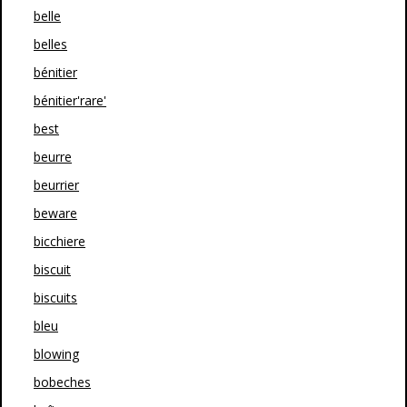
belle
belles
bénitier
bénitier'rare'
best
beurre
beurrier
beware
bicchiere
biscuit
biscuits
bleu
blowing
bobeches