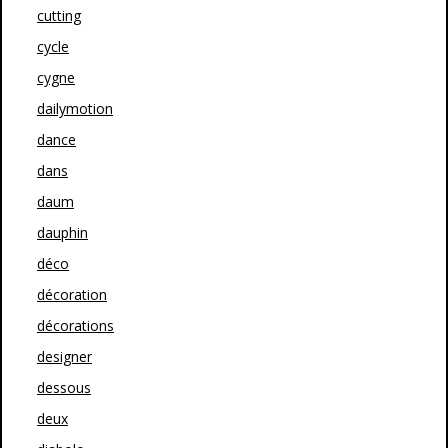
cutting
cycle
cygne
dailymotion
dance
dans
daum
dauphin
déco
décoration
décorations
designer
dessous
deux