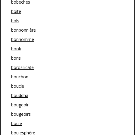
bobeches
boîte
bols
bonbonnière
bonhomme
book
boris
borosilicate
bouchon
boucle
bouddha
bougeoir
bougeoirs
boule
boulesphère