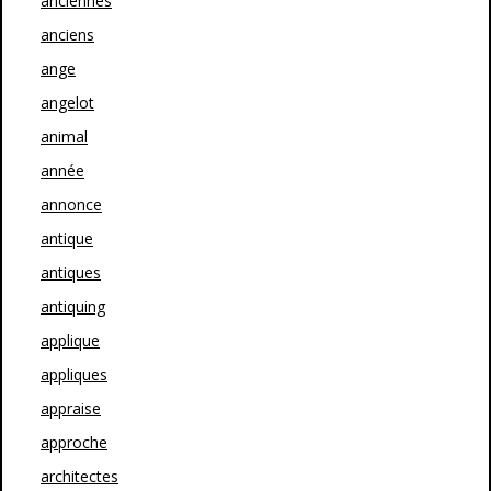
anciennes
anciens
ange
angelot
animal
année
annonce
antique
antiques
antiquing
applique
appliques
appraise
approche
architectes