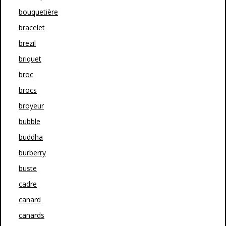
bouquetière
bracelet
brezil
briquet
broc
brocs
broyeur
bubble
buddha
burberry
buste
cadre
canard
canards