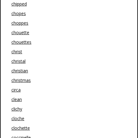
chipped
chopes
choppes
chouette
chouettes
christ
christal
christian
christmas
circa
clean
clichy
cloche
clochette
coccinelle