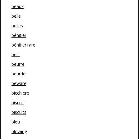
beaux
belle
belles
bénitier
bénitier'rare'
best
beurre
beurrier
beware
bicchiere
biscuit
biscuits
bleu
blowing