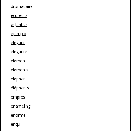
dromadaire
écureuils
églantier
ejemplo
élégant
elegante
elément
elements
eléphant
éléphants
empres
enameling
enorme
enqu