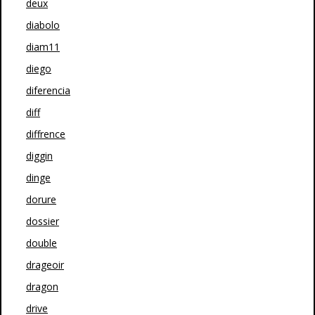
deux
diabolo
diam11
diego
diferencia
diff
diffrence
diggin
dinge
dorure
dossier
double
drageoir
dragon
drive