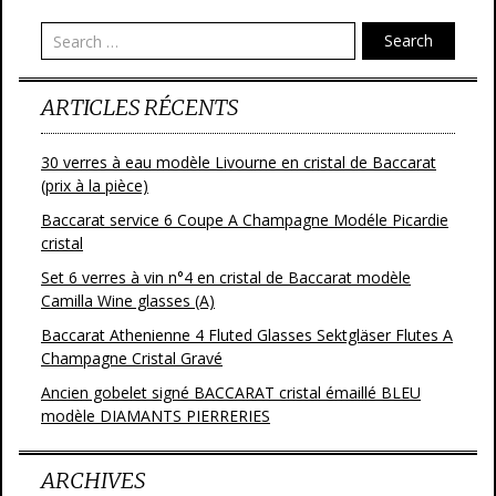
o
Search
k
ARTICLES RÉCENTS
30 verres à eau modèle Livourne en cristal de Baccarat
(prix à la pièce)
Baccarat service 6 Coupe A Champagne Modéle Picardie
cristal
Set 6 verres à vin n°4 en cristal de Baccarat modèle
Camilla Wine glasses (A)
Baccarat Athenienne 4 Fluted Glasses Sektgläser Flutes A
Champagne Cristal Gravé
Ancien gobelet signé BACCARAT cristal émaillé BLEU
modèle DIAMANTS PIERRERIES
ARCHIVES