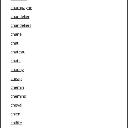
champagne
chandelier
chandeliers
chanel
chat
chateau
chats
chauny
cheap
chemin
chemins
cheval
chien
chiffre