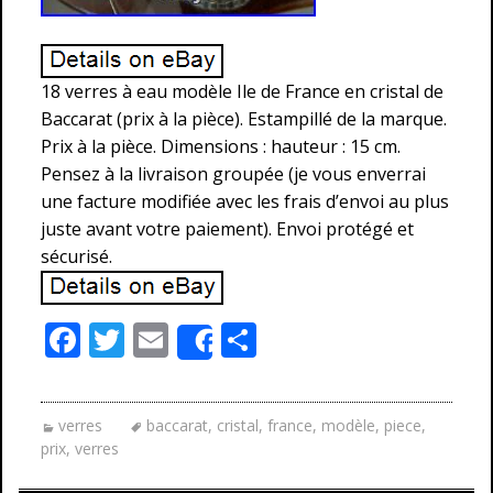
18 verres à eau modèle Ile de France en cristal de
Baccarat (prix à la pièce). Estampillé de la marque.
Prix à la pièce. Dimensions : hauteur : 15 cm.
Pensez à la livraison groupée (je vous enverrai
une facture modifiée avec les frais d’envoi au plus
juste avant votre paiement). Envoi protégé et
sécurisé.
F
T
E
P
Share
ac
w
m
ar
e
itt
ai
ta
verres
baccarat
,
cristal
,
france
,
modèle
,
piece
,
b
er
l
g
prix
,
verres
o
er