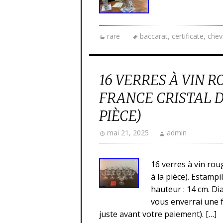
rare
baccarat
,
certificate
,
chev
16 VERRES À VIN 
FRANCE CRISTAL D
PIÈCE)
mai 21, 2025
admin
16 verres à vin rou
à la pièce). Estampi
hauteur : 14 cm. Dia
vous enverrai une f
juste avant votre paiement). […]