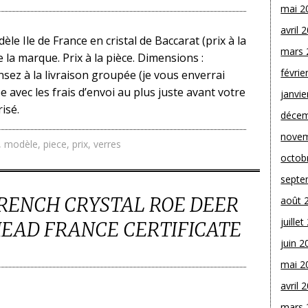
mai 2
avril 
le Ile de France en cristal de Baccarat (prix à la
mars 
e la marque. Prix à la pièce. Dimensions :
févrie
nsez à la livraison groupée (je vous enverrai
e avec les frais d’envoi au plus juste avant votre
janvie
isé.
décem
novem
,
modèle
,
piece
,
prix
,
verres
octob
septe
RENCH CRYSTAL ROE DEER
août 
juille
HEAD FRANCE CERTIFICATE
juin 2
mai 2
avril 
mars 