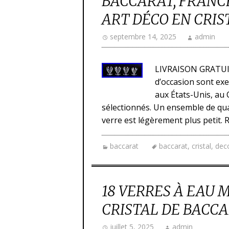
BACCARAT, FRANCE
ART DÉCO EN CRIS
septembre 14, 2025
admin
LIVRAISON GRATUI
d’occasion sont exe
aux États-Unis, au
sélectionnés. Un ensemble de quat
verre est légèrement plus petit. R
baccarat
baccarat
,
cristal
,
dec
18 VERRES À EAU 
CRISTAL DE BACCAR
juillet 5, 2025
admin