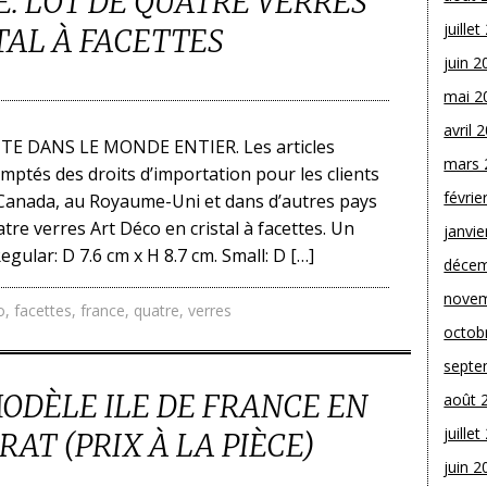
. LOT DE QUATRE VERRES
juille
TAL À FACETTES
juin 2
mai 2
avril 
TE DANS LE MONDE ENTIER. Les articles
mars 
mptés des droits d’importation pour les clients
févrie
 Canada, au Royaume-Uni et dans d’autres pays
re verres Art Déco en cristal à facettes. Un
janvie
egular: D 7.6 cm x H 8.7 cm. Small: D […]
décem
novem
o
,
facettes
,
france
,
quatre
,
verres
octob
septe
MODÈLE ILE DE FRANCE EN
août 
juille
AT (PRIX À LA PIÈCE)
juin 2