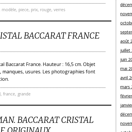
décem
,
modèle
,
piece
,
prix
,
rouge
,
verres
novem
octob
septe
ISTAL BACCARAT FRANCE
août 
juille
juin 2
l Baccarat France. Hauteur : 16,5 cm. Objet
mai 2
e, manques, usures. Les photographies font
avril 
tion.
mars 
l
,
france
,
grande
févrie
janvie
décem
MAN. BACCARAT CRISTAL
novem
LE ORIGINAUX