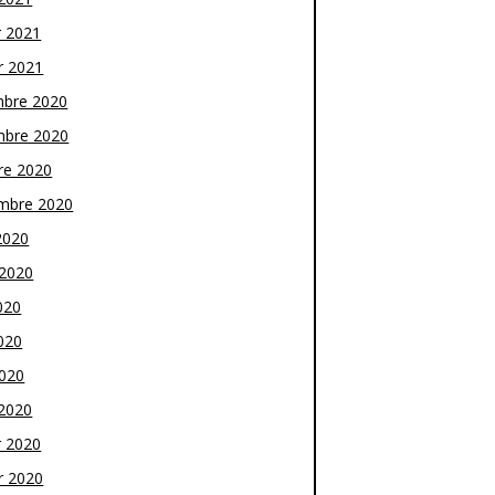
r 2021
r 2021
bre 2020
bre 2020
re 2020
mbre 2020
2020
t 2020
020
020
2020
2020
r 2020
r 2020