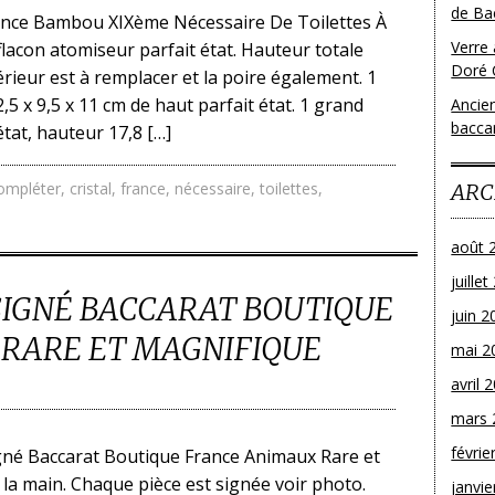
de Bac
rance Bambou XIXème Nécessaire De Toilettes À
Verre 
flacon atomiseur parfait état. Hauteur totale
Doré 
térieur est à remplacer et la poire également. 1
,5 x 9,5 x 11 cm de haut parfait état. 1 grand
Ancien
bacca
tat, hauteur 17,8 […]
ompléter
,
cristal
,
france
,
nécessaire
,
toilettes
,
ARC
août 
juille
SIGNÉ BACCARAT BOUTIQUE
juin 2
RARE ET MAGNIFIQUE
mai 2
avril 
mars 
févrie
né Baccarat Boutique France Animaux Rare et
 la main. Chaque pièce est signée voir photo.
janvie