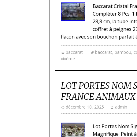
Baccarat Cristal F
Compléter 8 Pcs. 1 
28,8 cm, la tube in
coffret à peignes 22
flacon avec son bouchon parfait é
baccarat
baccarat
,
bambou
,
c
xixème
LOT PORTES NOM 
FRANCE ANIMAUX 
décembre 18, 2025
admin
Lot Portes Nom Sig
Magnifique. Peint à