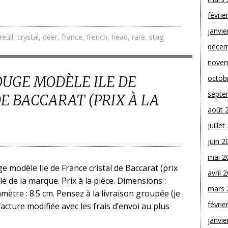
févrie
janvie
reuil
,
crystal
,
deer
,
france
,
french
,
head
,
rare
,
stag
décem
novem
ROUGE MODÈLE ILE DE
octob
septe
E BACCARAT (PRIX À LA
août 
juille
juin 2
mai 2
ge modèle Ile de France cristal de Baccarat (prix
avril 
llé de la marque. Prix à la pièce. Dimensions :
mars 
mètre : 8.5 cm. Pensez à la livraison groupée (je
févrie
acture modifiée avec les frais d’envoi au plus
janvie