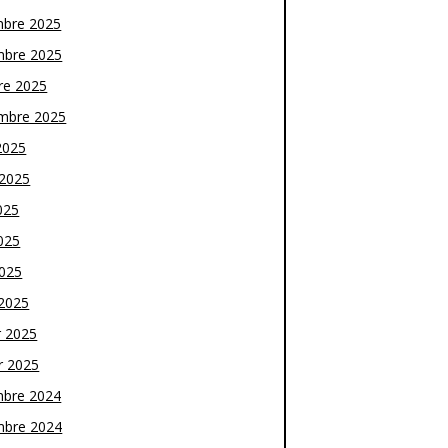
bre 2025
bre 2025
re 2025
mbre 2025
2025
t 2025
025
025
2025
2025
r 2025
r 2025
bre 2024
bre 2024