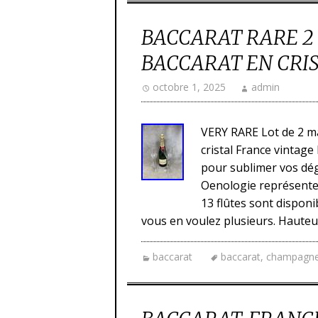
BACCARAT RARE 2
BACCARAT EN CRI
octobre 1, 2025
admin
VERY RARE Lot de 2 m
cristal France vintag
pour sublimer vos dég
Oenologie représenten
13 flûtes sont disponi
vous en voulez plusieurs. Hauteu
baccarat
baccarat
,
champagn