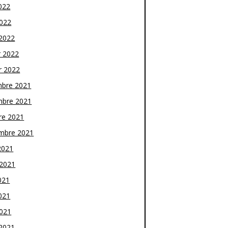
022
2022
2022
r 2022
r 2022
bre 2021
bre 2021
re 2021
mbre 2021
2021
t 2021
021
021
2021
2021