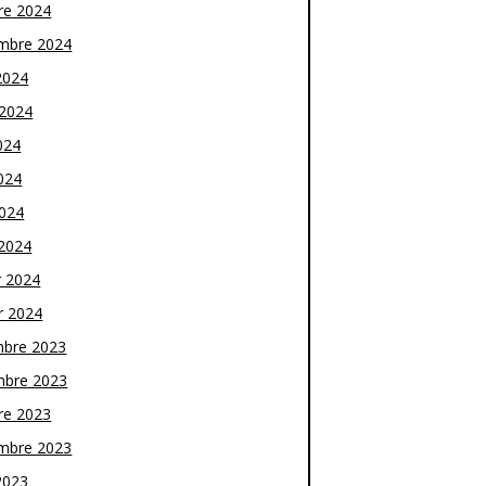
re 2024
mbre 2024
2024
t 2024
024
024
2024
2024
r 2024
r 2024
bre 2023
bre 2023
re 2023
mbre 2023
2023