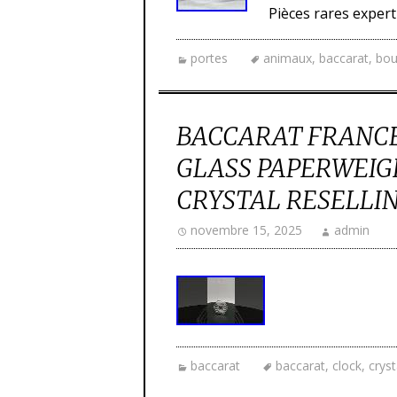
Pièces rares expert
portes
animaux
,
baccarat
,
bou
BACCARAT FRANCE
GLASS PAPERWEIG
CRYSTAL RESELLI
novembre 15, 2025
admin
baccarat
baccarat
,
clock
,
cryst