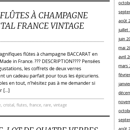
octob
septe
 FLÛTES À CHAMPAGNE
août 
STAL FRANCE VINTAGE
juille
juin 2
mai 2
agnifiques flûtes à champagne BACCARAT en
avril 
e Made in France. ??? DESCRIPTION???? Pensées
mars 
ustations, les coffrets de deux verres
févrie
t un cadeau parfait pour tous les épicuriens.
bles en tout, n’hésitez pas à me demander si
janvie
r […]
décem
novem
e
,
cristal
,
flutes
,
france
,
rare
,
vintage
octob
septe
août 