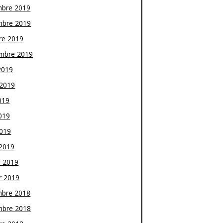
bre 2019
bre 2019
re 2019
mbre 2019
2019
t 2019
019
019
2019
2019
r 2019
r 2019
bre 2018
bre 2018