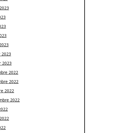
t 2023
023
023
2023
2023
r 2023
r 2023
bre 2022
bre 2022
re 2022
mbre 2022
2022
t 2022
022