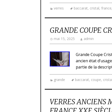
verres
baccarat
,
cristal
,
france
GRANDE COUPE CR
mai 15, 2025
admin
Grande Coupe Crista
ancien état d’usag
partie de la descrip
grande
baccarat
,
coupe
,
crista
VERRES ANCIENS 
FRANCE XXE SIÈC