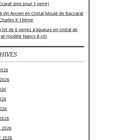
carat (prix pour 1 verre)
à Vin Ancien en Cristal Moulé de Baccarat
Charles X 19ème
 lot de 6 verres à liqueurs en cristal de
rat modèle Nancy 8 cm
HIVES
2026
t 2026
026
026
2026
2026
r 2026
r 2026