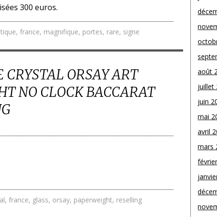
isées 300 euros.
décem
novem
tique
,
france
,
magnifique
,
portes
,
rare
,
signe
octob
septe
 CRYSTAL ORSAY ART
août 
juille
HT NO CLOCK BACCARAT
juin 2
NG
mai 2
avril 
mars 
févrie
janvie
décem
al
,
france
,
glass
,
orsay
,
paperweight
,
reselling
novem