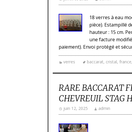
18 verres à eau modè
pièce). Estampillé d
hauteur : 15 cm. Pe
une facture modifié
paiement). Envoi protégé et sécur
verres
baccarat
,
cristal
,
france
RARE BACCARAT F
CHEVREUIL STAG 
juin 12, 2025
admin