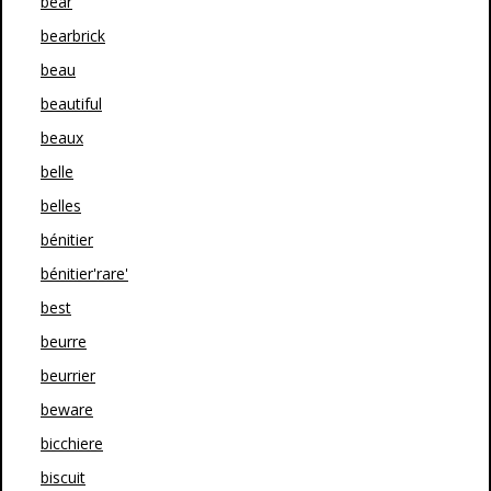
bear
bearbrick
beau
beautiful
beaux
belle
belles
bénitier
bénitier'rare'
best
beurre
beurrier
beware
bicchiere
biscuit