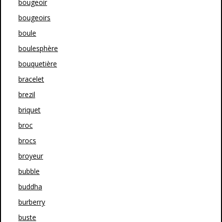
bougeoir
bougeoirs
boule
boulesphère
bouquetière
bracelet
brezil
briquet
broc
brocs
broyeur
bubble
buddha
burberry
buste