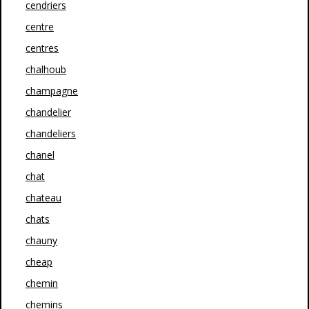
cendriers
centre
centres
chalhoub
champagne
chandelier
chandeliers
chanel
chat
chateau
chats
chauny
cheap
chemin
chemins