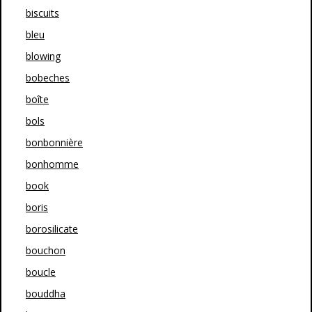
biscuits
bleu
blowing
bobeches
boîte
bols
bonbonnière
bonhomme
book
boris
borosilicate
bouchon
boucle
bouddha