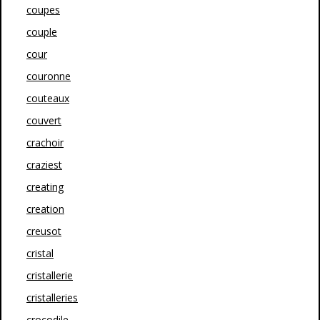
coupes
couple
cour
couronne
couteaux
couvert
crachoir
craziest
creating
creation
creusot
cristal
cristallerie
cristalleries
crocodile