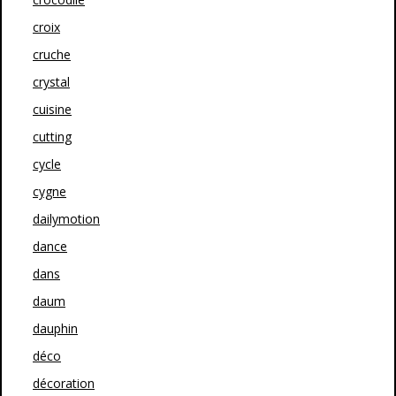
croix
cruche
crystal
cuisine
cutting
cycle
cygne
dailymotion
dance
dans
daum
dauphin
déco
décoration