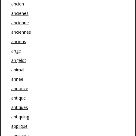
ancien
ancienes
ancienne
anciennes
anciens
ange
angelot
animal
année
annonce
antique
antiques
antiquing
applique
appliques