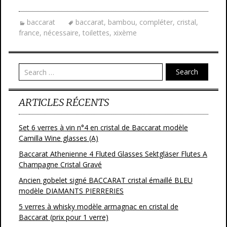
e
itt
ai
ta
baccarat
baccarat
,
bambou
,
compléter
,
cristal
,
b
er
l
g
france
,
nécessaire
,
toilettes
,
xixème
o
er
o
Search
k
ARTICLES RÉCENTS
Set 6 verres à vin n°4 en cristal de Baccarat modèle
Camilla Wine glasses (A)
Baccarat Athenienne 4 Fluted Glasses Sektgläser Flutes A
Champagne Cristal Gravé
Ancien gobelet signé BACCARAT cristal émaillé BLEU
modèle DIAMANTS PIERRERIES
5 verres à whisky modèle armagnac en cristal de
Baccarat (prix pour 1 verre)