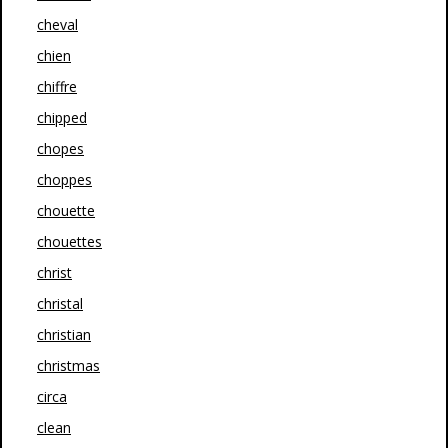
cheval
chien
chiffre
chipped
chopes
choppes
chouette
chouettes
christ
christal
christian
christmas
circa
clean