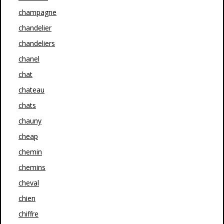
champagne
chandelier
chandeliers
chanel
chat
chateau
chats
chauny
cheap
chemin
chemins
cheval
chien
chiffre