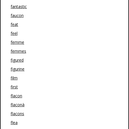
fantastic
faucon
feat
feel
femme
femmes
figured
figurine
film
first
flacon
flaconà
flacons
flea