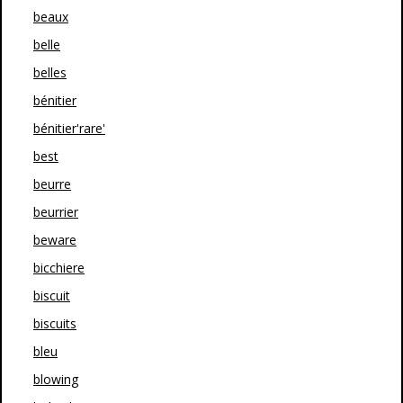
beaux
belle
belles
bénitier
bénitier'rare'
best
beurre
beurrier
beware
bicchiere
biscuit
biscuits
bleu
blowing