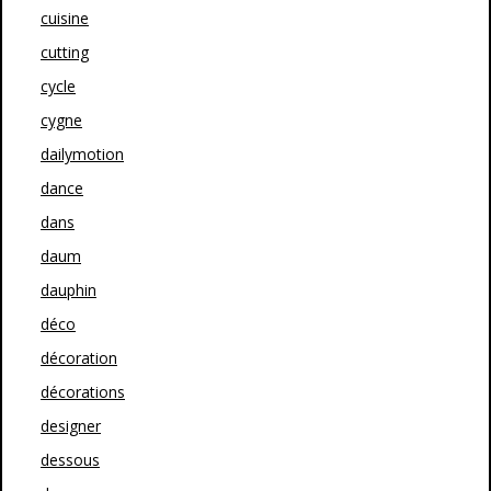
cuisine
cutting
cycle
cygne
dailymotion
dance
dans
daum
dauphin
déco
décoration
décorations
designer
dessous