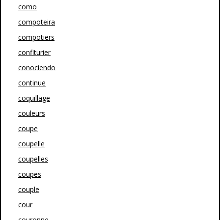
como
compoteira
compotiers
confiturier
conociendo
continue
coquillage
couleurs
coupe
coupelle
coupelles
coupes
couple
cour
couronne