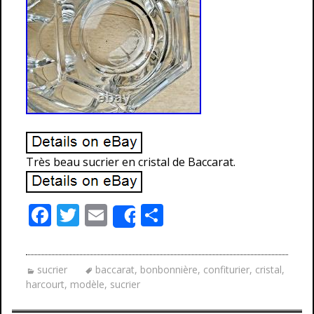
Très beau sucrier en cristal de Baccarat.
F
T
E
P
Share
ac
w
m
ar
e
itt
ai
ta
sucrier
baccarat
,
bonbonnière
,
confiturier
,
cristal
,
b
er
l
g
harcourt
,
modèle
,
sucrier
o
er