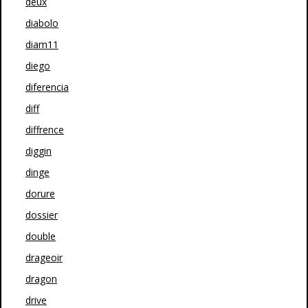
deux
diabolo
diam11
diego
diferencia
diff
diffrence
diggin
dinge
dorure
dossier
double
drageoir
dragon
drive