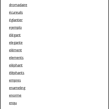
dromadaire
écureuils
églantier
ejemplo
élégant
elegante
elément
elements
eléphant
éléphants
empres
enameling
enorme
enqu