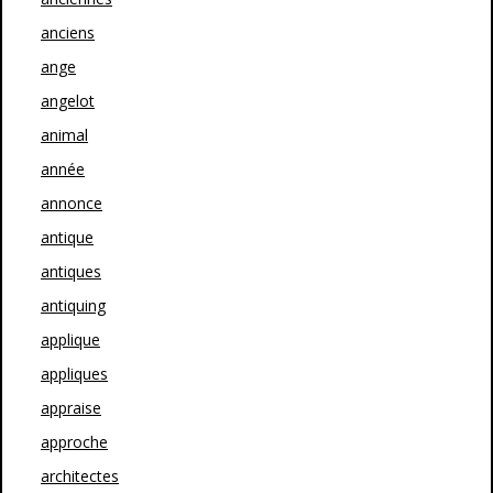
anciens
ange
angelot
animal
année
annonce
antique
antiques
antiquing
applique
appliques
appraise
approche
architectes