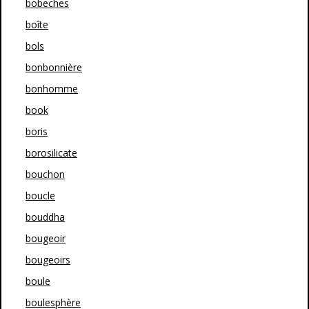
bobeches
boîte
bols
bonbonnière
bonhomme
book
boris
borosilicate
bouchon
boucle
bouddha
bougeoir
bougeoirs
boule
boulesphère