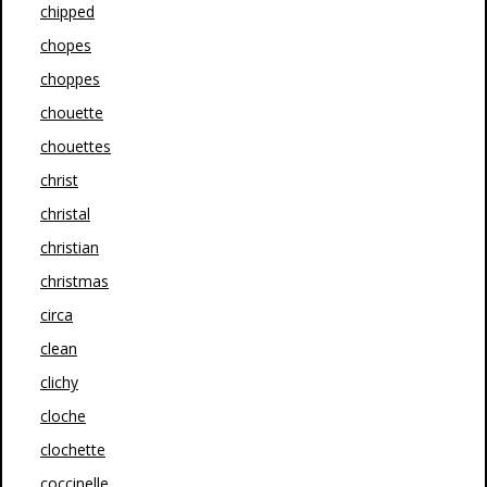
chipped
chopes
choppes
chouette
chouettes
christ
christal
christian
christmas
circa
clean
clichy
cloche
clochette
coccinelle