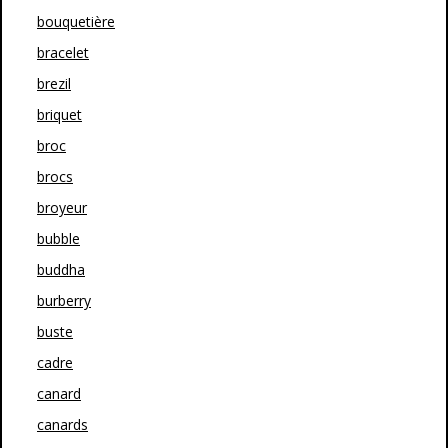
bouquetière
bracelet
brezil
briquet
broc
brocs
broyeur
bubble
buddha
burberry
buste
cadre
canard
canards