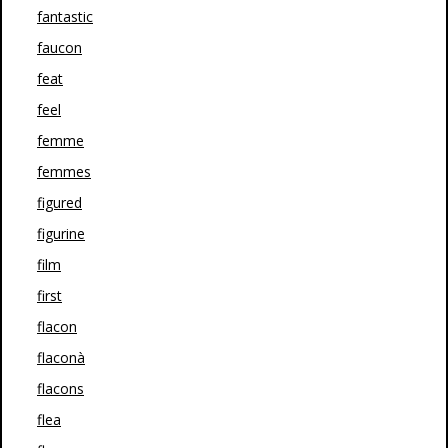
fantastic
faucon
feat
feel
femme
femmes
figured
figurine
film
first
flacon
flaconà
flacons
flea