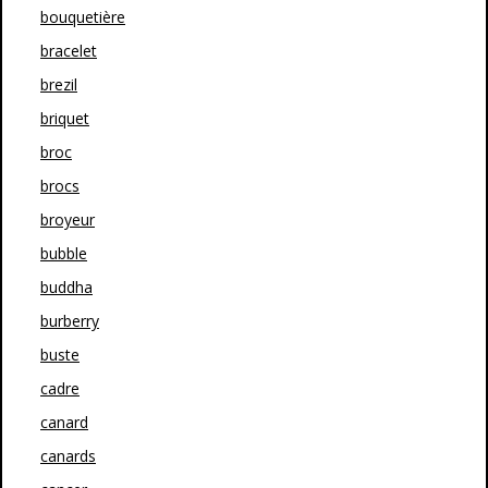
bouquetière
bracelet
brezil
briquet
broc
brocs
broyeur
bubble
buddha
burberry
buste
cadre
canard
canards