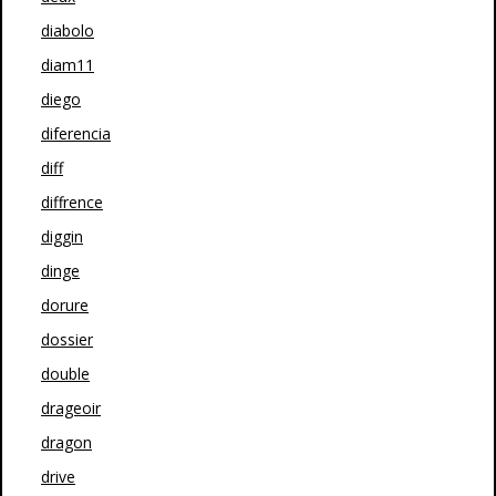
diabolo
diam11
diego
diferencia
diff
diffrence
diggin
dinge
dorure
dossier
double
drageoir
dragon
drive