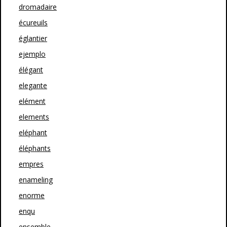
dromadaire
écureuils
églantier
ejemplo
élégant
elegante
elément
elements
eléphant
éléphants
empres
enameling
enorme
enqu
ensemble