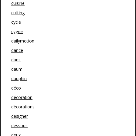
cuisine
cutting
cycle
cygne
dailymotion
dance
dans
daum
dauphin
déco
décoration
décorations
designer
dessous
deux