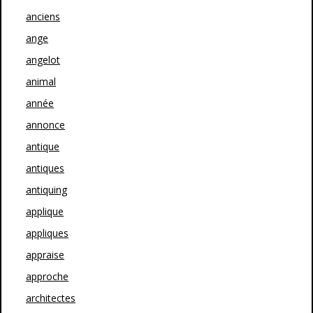
anciens
ange
angelot
animal
année
annonce
antique
antiques
antiquing
applique
appliques
appraise
approche
architectes