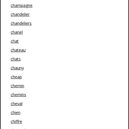
champagne
chandelier
chandeliers
chanel
chat
chateau
chats
chauny
cheap
chemin
chemins
cheval
chien
chiffre