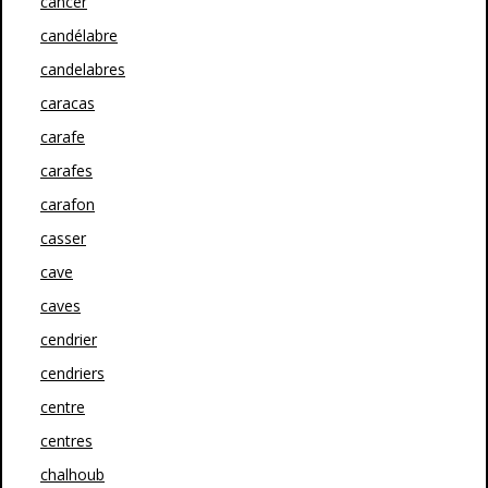
cancer
candélabre
candelabres
caracas
carafe
carafes
carafon
casser
cave
caves
cendrier
cendriers
centre
centres
chalhoub