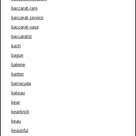
baccarat-rare
baccarat-service
baccarat-vase
baccaratst
bach
bague
baleine
barber
barracuda
bateau
bear
bearbrick
beau
beautiful