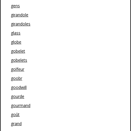
gens
girandole
girandoles
glass
globe
gobelet
gobelets
golfeur
goobr
goodwill
gourde
gourmand
goût
grand