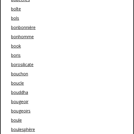
boîte
bols
bonbonnière
bonhomme
book
boris
borosilicate
bouchon
boucle
bouddha
bougeoir
bougeoirs
boule
boulesphère