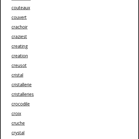
couteaux
couvert
crachoir
craziest
creating
creation
creusot
cristal
cristallerie
cristalleries
crocodile
croix
cruche
crystal