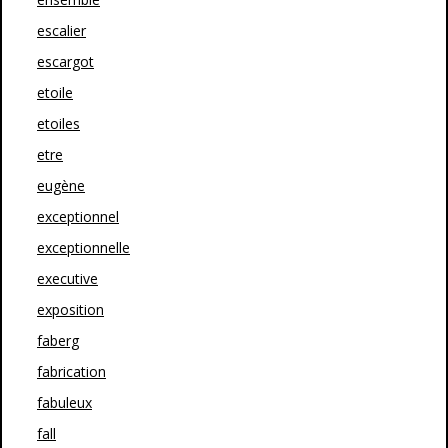
escalier
escargot
etoile
etoiles
etre
eugène
exceptionnel
exceptionnelle
executive
exposition
faberg
fabrication
fabuleux
fall