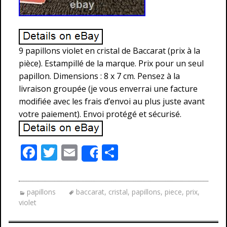
9 papillons violet en cristal de Baccarat (prix à la
pièce). Estampillé de la marque. Prix pour un seul
papillon. Dimensions : 8 x 7 cm. Pensez à la
livraison groupée (je vous enverrai une facture
modifiée avec les frais d’envoi au plus juste avant
votre paiement). Envoi protégé et sécurisé.
F
T
E
P
Share
ac
w
m
ar
e
itt
ai
ta
papillons
baccarat
,
cristal
,
papillons
,
piece
,
prix
,
b
er
l
g
violet
o
er