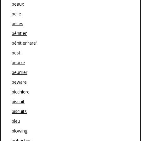
beaux
belle
belles
bénitier
bénitier'rare'
best
beurre
beurrier
beware
bicchiere
biscuit
biscuits
bleu
blowing
bobeches