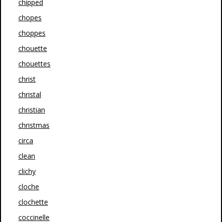
chipped
chopes
choppes
chouette
chouettes
christ
christal
christian
christmas
circa
clean
clichy
cloche
clochette
coccinelle