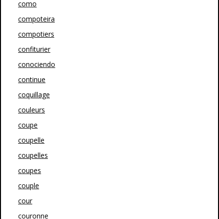
como
compoteira
compotiers
confiturier
conociendo
continue
coquillage
couleurs
coupe
coupelle
coupelles
coupes
couple
cour
couronne