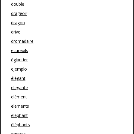
double
drageoir
dragon
drive
dromadaire
écureuils
églantier
ejemplo
élégant
elegante
elément
elements
eléphant
éléphants
empres