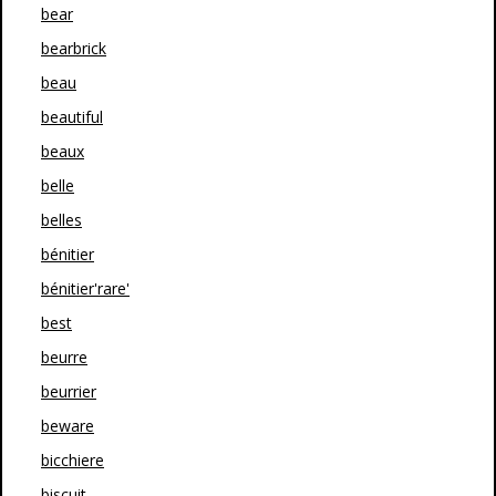
bear
bearbrick
beau
beautiful
beaux
belle
belles
bénitier
bénitier'rare'
best
beurre
beurrier
beware
bicchiere
biscuit