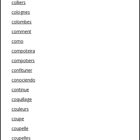
colliers
colognes
colombes
comment
como
compoteira
compotiers
confiturier
conociendo
continue
coquillage
couleurs
coupe
coupelle
coupelles