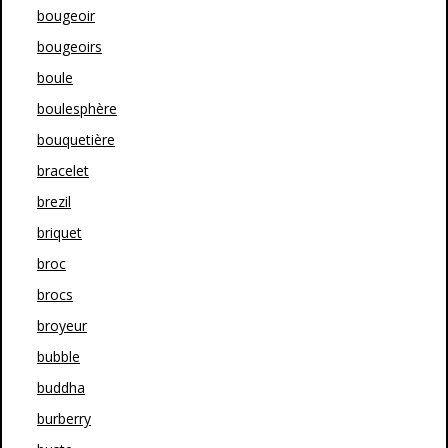
bougeoir
bougeoirs
boule
boulesphère
bouquetière
bracelet
brezil
briquet
broc
brocs
broyeur
bubble
buddha
burberry