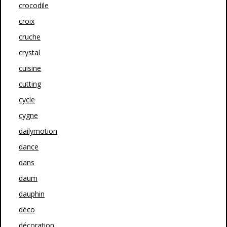
crocodile
croix
cruche
crystal
cuisine
cutting
cycle
cygne
dailymotion
dance
dans
daum
dauphin
déco
décoration