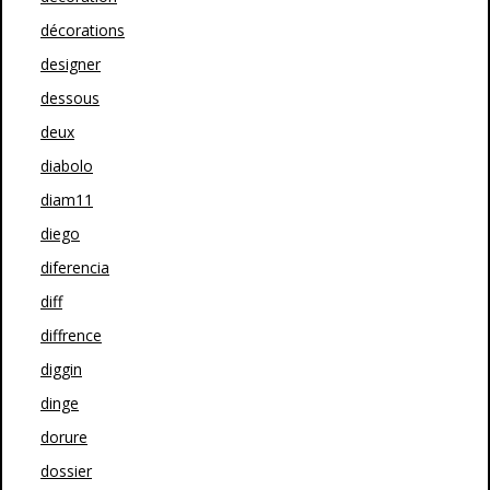
décorations
designer
dessous
deux
diabolo
diam11
diego
diferencia
diff
diffrence
diggin
dinge
dorure
dossier