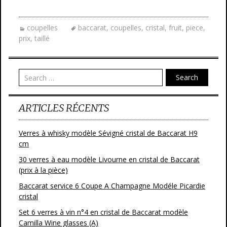
ac
w
m
ar
e
itt
ai
ta
coupelles
baccarat
,
coupelles
,
cristal
,
fruit
,
piece
,
b
er
l
g
prix
,
taillé
o
er
o
Search
k
ARTICLES RÉCENTS
Verres à whisky modèle Sévigné cristal de Baccarat H9
cm
30 verres à eau modèle Livourne en cristal de Baccarat
(prix à la pièce)
Baccarat service 6 Coupe A Champagne Modéle Picardie
cristal
Set 6 verres à vin n°4 en cristal de Baccarat modèle
Camilla Wine glasses (A)