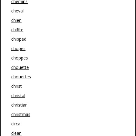
chemins
cheval
chien
chiffre
chipped
chopes
choppes
chouette
chouettes
christ
christal
christian
christmas
circa
clean