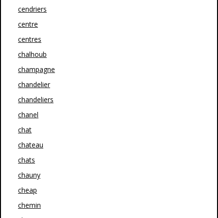
cendriers
centre
centres
chalhoub
champagne
chandelier
chandeliers
chanel
chat
chateau
chats
chauny
cheap
chemin