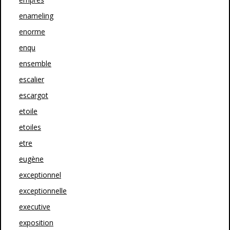
enameling
enorme
enqu
ensemble
escalier
escargot
etoile
etoiles
etre
eugène
exceptionnel
exceptionnelle
executive
exposition