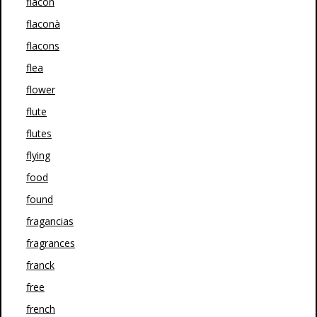
flacon
flaconà
flacons
flea
flower
flute
flutes
flying
food
found
fragancias
fragrances
franck
free
french