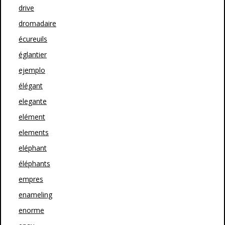
drive
dromadaire
écureuils
églantier
ejemplo
élégant
elegante
elément
elements
eléphant
éléphants
empres
enameling
enorme