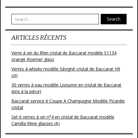
o
er
o
Search
k
ARTICLES RÉCENTS
Verre à vin du Rhin cristal de Baccarat modèle S1134
orange Roemer glass
Verres à whisky modèle Sévigné cristal de Baccarat H9
cm
30 verres à eau modèle Livourne en cristal de Baccarat
(prix à la pièce)
Baccarat service 6 Coupe A Champagne Modéle Picardie
cristal
Set 6 verres à vin n°4 en cristal de Baccarat modèle
Camilla Wine glasses (A)