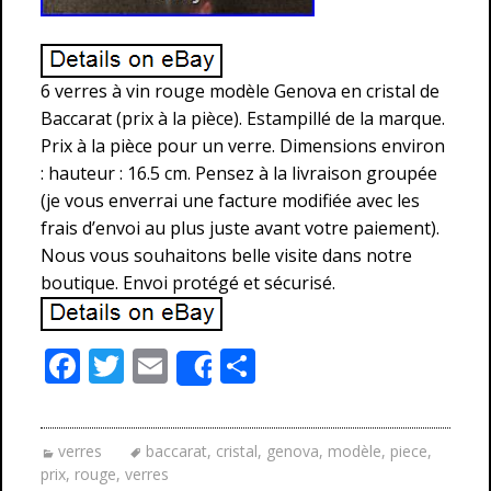
6 verres à vin rouge modèle Genova en cristal de
Baccarat (prix à la pièce). Estampillé de la marque.
Prix à la pièce pour un verre. Dimensions environ
: hauteur : 16.5 cm. Pensez à la livraison groupée
(je vous enverrai une facture modifiée avec les
frais d’envoi au plus juste avant votre paiement).
Nous vous souhaitons belle visite dans notre
boutique. Envoi protégé et sécurisé.
F
T
E
P
Share
ac
w
m
ar
e
itt
ai
ta
verres
baccarat
,
cristal
,
genova
,
modèle
,
piece
,
b
er
l
g
prix
,
rouge
,
verres