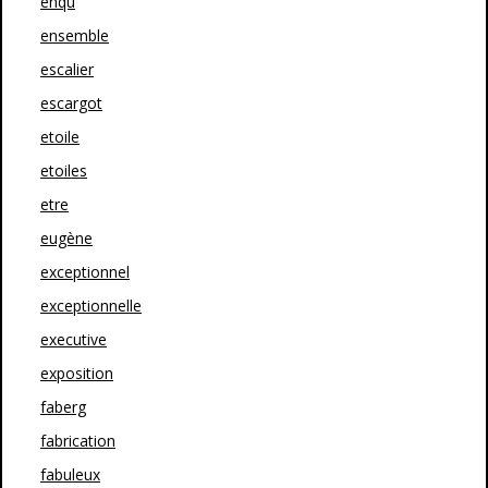
enqu
ensemble
escalier
escargot
etoile
etoiles
etre
eugène
exceptionnel
exceptionnelle
executive
exposition
faberg
fabrication
fabuleux