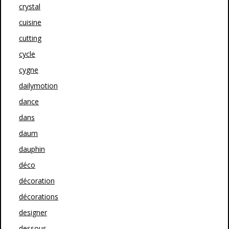
crystal
cuisine
cutting
cycle
cygne
dailymotion
dance
dans
daum
dauphin
déco
décoration
décorations
designer
dessous