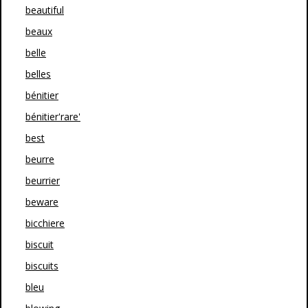
beautiful
beaux
belle
belles
bénitier
bénitier'rare'
best
beurre
beurrier
beware
bicchiere
biscuit
biscuits
bleu