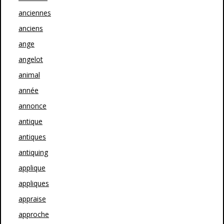
anciennes
anciens
ange
angelot
animal
année
annonce
antique
antiques
antiquing
applique
appliques
appraise
approche