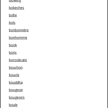
blowing
bobeches
boîte
bols
bonbonnière
bonhomme
book
boris
borosilicate
bouchon
boucle
bouddha
bougeoir
bougeoirs
boule