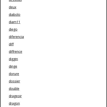
deux
diabolo
diam11
diego
diferencia
diff
diffrence
diggin
dinge
dorure
dossier
double
drageoir
dragon