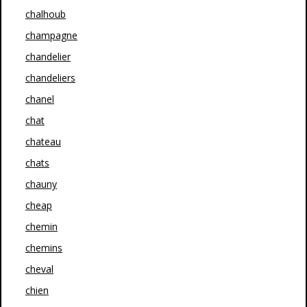
chalhoub
champagne
chandelier
chandeliers
chanel
chat
chateau
chats
chauny
cheap
chemin
chemins
cheval
chien