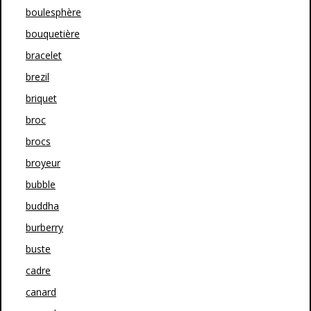
boulesphère
bouquetière
bracelet
brezil
briquet
broc
brocs
broyeur
bubble
buddha
burberry
buste
cadre
canard