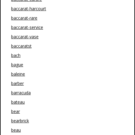
baccarat-harcourt
baccarat-rare
baccarat-service
baccarat-vase
baccaratst
bach
bague
baleine
barber
barracuda
bateau
bear
bearbrick
beau