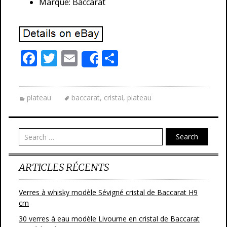
Marque: Baccarat
F
T
E
P
Share
ac
w
m
ar
e
itt
ai
ta
plateau
baccarat
,
cristal
,
plateau
b
er
l
g
o
er
o
Search
k
ARTICLES RÉCENTS
Verres à whisky modèle Sévigné cristal de Baccarat H9
cm
30 verres à eau modèle Livourne en cristal de Baccarat