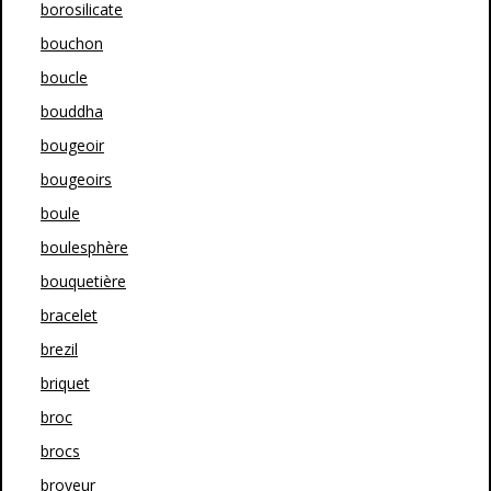
borosilicate
bouchon
boucle
bouddha
bougeoir
bougeoirs
boule
boulesphère
bouquetière
bracelet
brezil
briquet
broc
brocs
broyeur