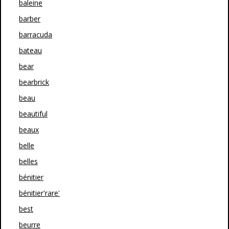
baleine
barber
barracuda
bateau
bear
bearbrick
beau
beautiful
beaux
belle
belles
bénitier
bénitier'rare'
best
beurre