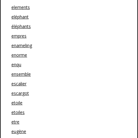
elements
eléphant
éléphants
empres
enameling
enorme
enqu
ensemble
escalier
escargot
etoile
etoiles
etre
eugène