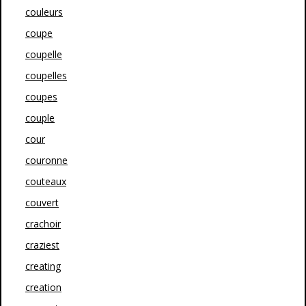
couleurs
coupe
coupelle
coupelles
coupes
couple
cour
couronne
couteaux
couvert
crachoir
craziest
creating
creation