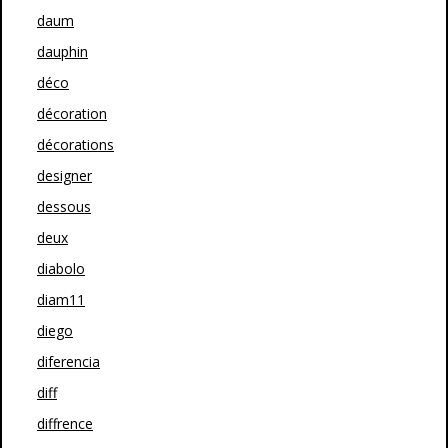
daum
dauphin
déco
décoration
décorations
designer
dessous
deux
diabolo
diam11
diego
diferencia
diff
diffrence