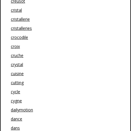
creusot
cristal
cristallerie
cristalleries
crocodile
croix
cruche
crystal
cuisine
cutting
cycle
cygne
dailymotion
dance
dans