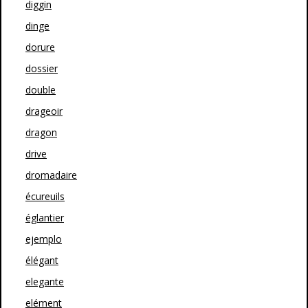
diggin
dinge
dorure
dossier
double
drageoir
dragon
drive
dromadaire
écureuils
églantier
ejemplo
élégant
elegante
elément