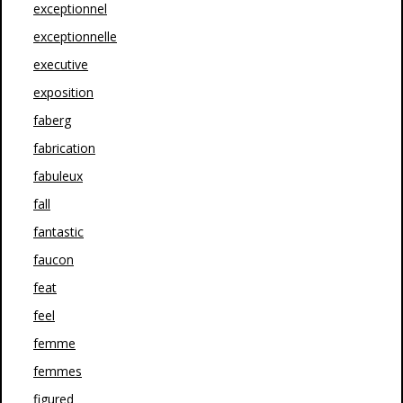
exceptionnel
exceptionnelle
executive
exposition
faberg
fabrication
fabuleux
fall
fantastic
faucon
feat
feel
femme
femmes
figured