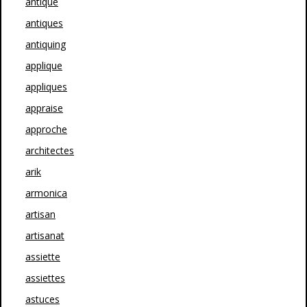
antique
antiques
antiquing
applique
appliques
appraise
approche
architectes
arik
armonica
artisan
artisanat
assiette
assiettes
astuces