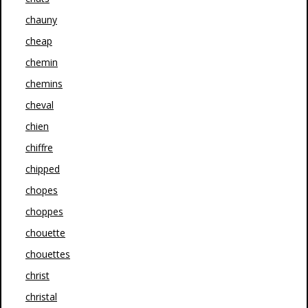
chauny
cheap
chemin
chemins
cheval
chien
chiffre
chipped
chopes
choppes
chouette
chouettes
christ
christal