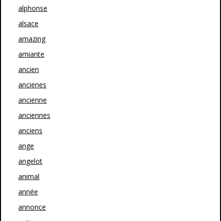
alphonse
alsace
amazing
amiante
ancien
ancienes
ancienne
anciennes
anciens
ange
angelot
animal
année
annonce