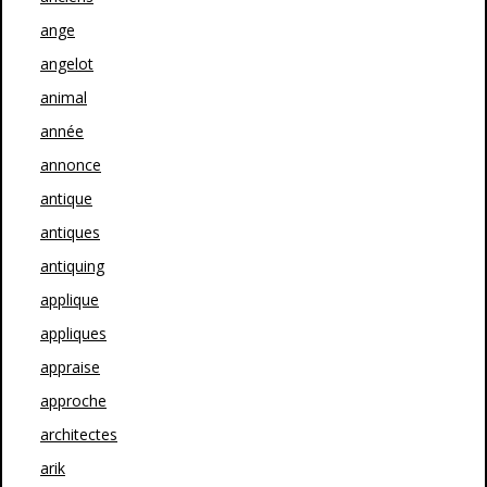
ange
angelot
animal
année
annonce
antique
antiques
antiquing
applique
appliques
appraise
approche
architectes
arik