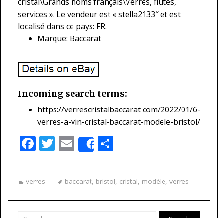
cristal\Grands noms français\Verres, flûtes,
services ». Le vendeur est « stella2133″ et est
localisé dans ce pays: FR.
Marque: Baccarat
Incoming search terms:
https://verrescristalbaccarat com/2022/01/6-
verres-a-vin-cristal-baccarat-modele-bristol/
F
T
E
P
Share
ac
w
m
ar
e
itt
ai
ta
verres
baccarat
,
bristol
,
cristal
,
modèle
,
verres
b
er
l
g
o
er