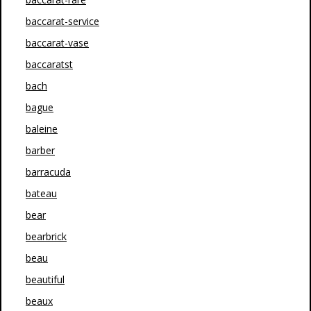
baccarat-service
baccarat-vase
baccaratst
bach
bague
baleine
barber
barracuda
bateau
bear
bearbrick
beau
beautiful
beaux