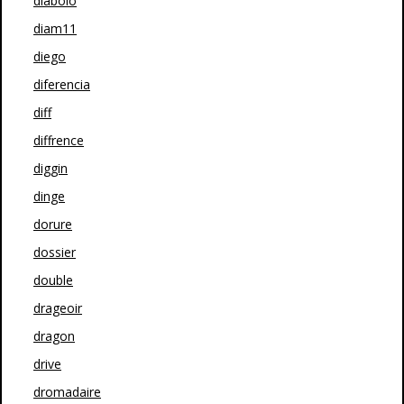
diabolo
diam11
diego
diferencia
diff
diffrence
diggin
dinge
dorure
dossier
double
drageoir
dragon
drive
dromadaire