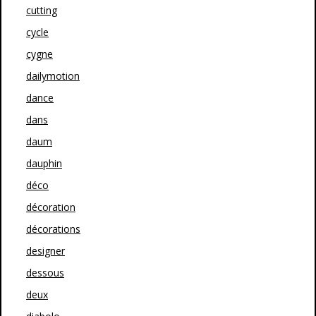
cutting
cycle
cygne
dailymotion
dance
dans
daum
dauphin
déco
décoration
décorations
designer
dessous
deux