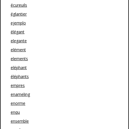
écureuils
églantier
ejemplo
élégant
elegante
elément
elements
eléphant
éléphants
empres
enameling
enorme
enqu
ensemble