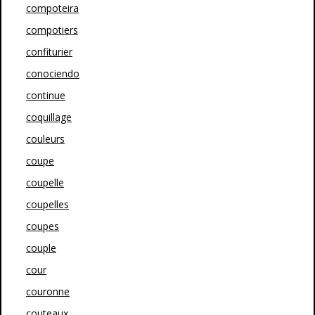
compoteira
compotiers
confiturier
conociendo
continue
coquillage
couleurs
coupe
coupelle
coupelles
coupes
couple
cour
couronne
couteaux