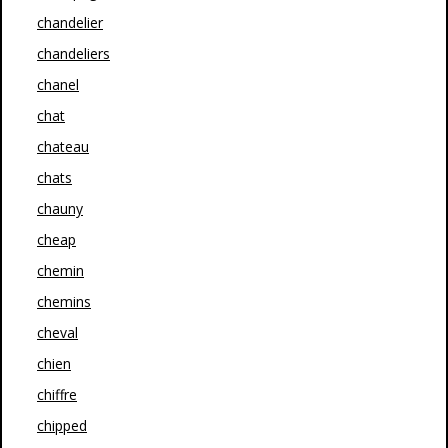
chandelier
chandeliers
chanel
chat
chateau
chats
chauny
cheap
chemin
chemins
cheval
chien
chiffre
chipped