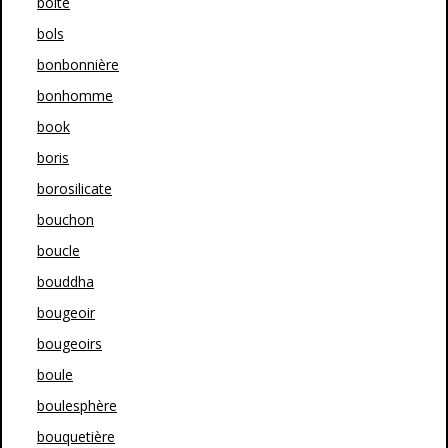
boîte
bols
bonbonnière
bonhomme
book
boris
borosilicate
bouchon
boucle
bouddha
bougeoir
bougeoirs
boule
boulesphère
bouquetière