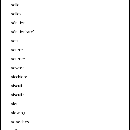
belle
belles
bénitier
bénitier'rare'
best
beurre
beurrier
beware
bicchiere
biscuit
biscuits
bleu
blowing
bobeches