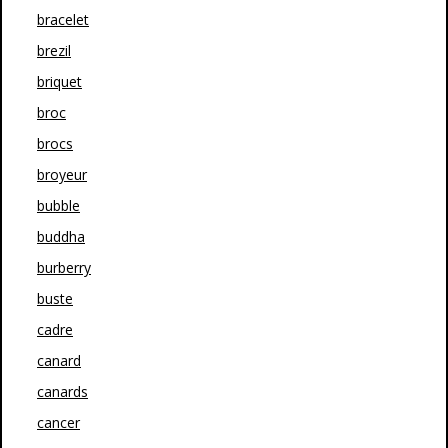
bracelet
brezil
briquet
broc
brocs
broyeur
bubble
buddha
burberry
buste
cadre
canard
canards
cancer