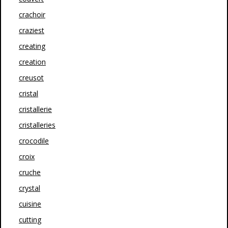
crachoir
craziest
creating
creation
creusot
cristal
cristallerie
cristalleries
crocodile
croix
cruche
crystal
cuisine
cutting