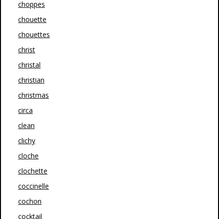
choppes
chouette
chouettes
christ
christal
christian
christmas
circa
clean
clichy
cloche
clochette
coccinelle
cochon
cocktail