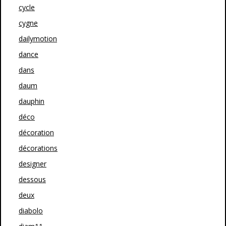
cycle
cygne
dailymotion
dance
dans
daum
dauphin
déco
décoration
décorations
designer
dessous
deux
diabolo