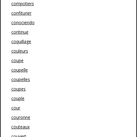
compotiers
confiturier
conociendo
continue
coquillage
couleurs
coupe
coupelle
coupelles
coupes
couple
cour
couronne
couteaux
couvert