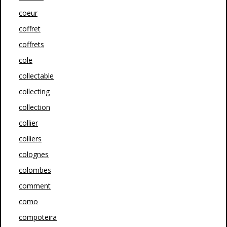
coeur
coffret
coffrets
cole
collectable
collecting
collection
collier
colliers
colognes
colombes
comment
como
compoteira