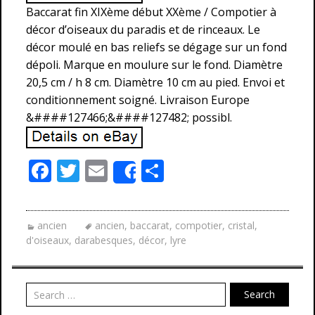
Baccarat fin XIXème début XXème / Compotier à
décor d’oiseaux du paradis et de rinceaux. Le
décor moulé en bas reliefs se dégage sur un fond
dépoli. Marque en moulure sur le fond. Diamètre
20,5 cm / h 8 cm. Diamètre 10 cm au pied. Envoi et
conditionnement soigné. Livraison Europe
&####127466;&####127482; possibl.
F
T
E
P
Share
ac
w
m
ar
e
itt
ai
ta
ancien
ancien
,
baccarat
,
compotier
,
cristal
,
b
er
l
g
d'oiseaux
,
darabesques
,
décor
,
lyre
o
er
o
Search
k