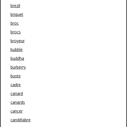
brezil
briquet
broc
brocs
broyeur
bubble
buddha
burberry
buste
cadre
canard
canards
cancer
candélabre