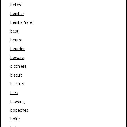
belles
bénitier
bénitier'rare'
best
beurre
beurrier
beware
bicchiere
biscuit
biscuits
bleu
blowing
bobeches
boîte