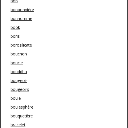
bols
bonbonnière
bonhomme
book
boris
borosilicate
bouchon
boucle
bouddha
bougeoir
bougeoirs
boule
boulesphère
bouquetière
bracelet