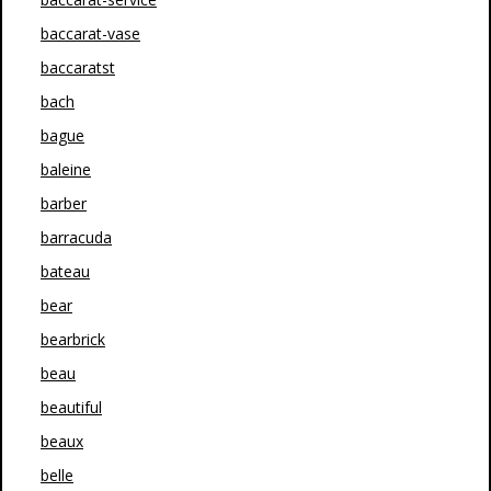
baccarat-vase
baccaratst
bach
bague
baleine
barber
barracuda
bateau
bear
bearbrick
beau
beautiful
beaux
belle