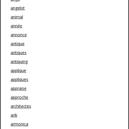
angelot
animal
année
annonce
antique
antiques
antiquing
applique
appliques
appraise
approche
architectes
arik
armonica