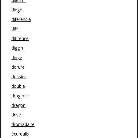
diam11
diego
diferencia
diff
diffrence
diggin
dinge
dorure
dossier
double
drageoir
dragon
drive
dromadaire
écureuils