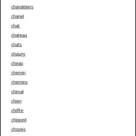
chandeliers
chanel
chat
chateau
chats
chauny
cheap
chemin
chemins
cheval
chien
chiffre
chipped
chopes