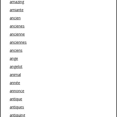
amazing
amiante
ancien
ancienes
ancienne
anciennes
anciens
ange
angelot
animal
année
annonce
antique
antiques
antiquing