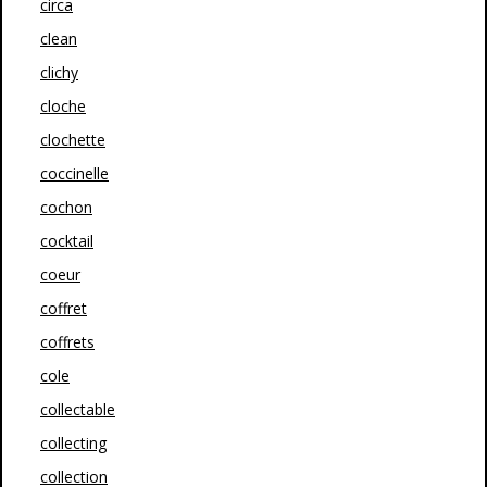
circa
clean
clichy
cloche
clochette
coccinelle
cochon
cocktail
coeur
coffret
coffrets
cole
collectable
collecting
collection