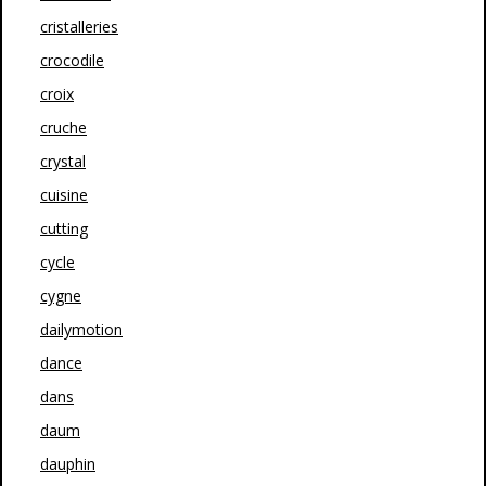
cristalleries
crocodile
croix
cruche
crystal
cuisine
cutting
cycle
cygne
dailymotion
dance
dans
daum
dauphin