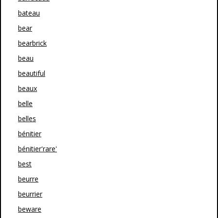
bateau
bear
bearbrick
beau
beautiful
beaux
belle
belles
bénitier
bénitier'rare'
best
beurre
beurrier
beware