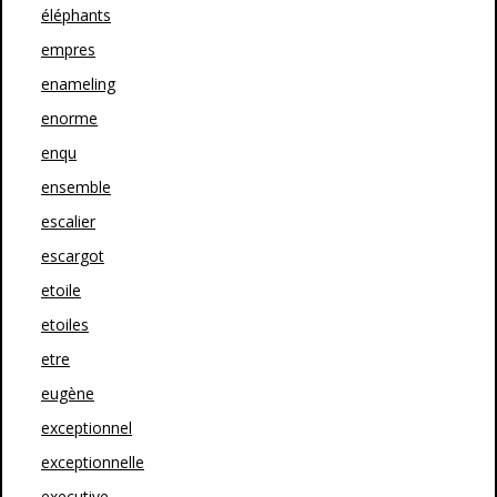
éléphants
empres
enameling
enorme
enqu
ensemble
escalier
escargot
etoile
etoiles
etre
eugène
exceptionnel
exceptionnelle
executive