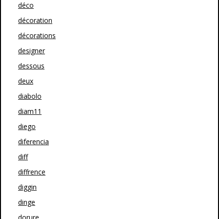
déco
décoration
décorations
designer
dessous
deux
diabolo
diam11
diego
diferencia
diff
diffrence
diggin
dinge
dorure