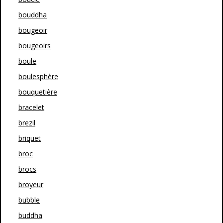
bouddha
bougeoir
bougeoirs
boule
boulesphère
bouquetière
bracelet
brezil
briquet
broc
brocs
broyeur
bubble
buddha