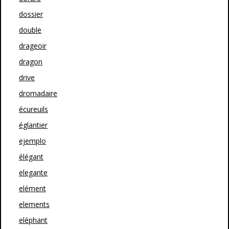
dossier
double
drageoir
dragon
drive
dromadaire
écureuils
églantier
ejemplo
élégant
elegante
elément
elements
eléphant