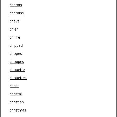
chemin
chemins
cheval
chien
chiffre
chipped
chopes
choppes
chouette
chouettes
christ
christal
christian
christmas