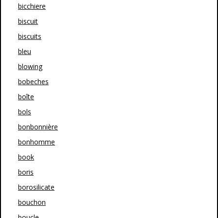
bicchiere
biscuit
biscuits
bleu
blowing
bobeches
boîte
bols
bonbonnière
bonhomme
book
boris
borosilicate
bouchon
boucle