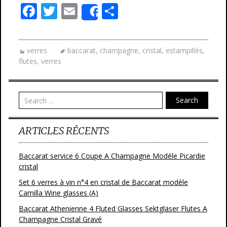
F
T
E
P
Share
ac
w
m
ar
e
itt
ai
ta
verres
baccarat
,
champagne
,
cristal
,
estampillés
,
b
er
l
g
flutes
,
verres
o
er
o
Search
k
ARTICLES RÉCENTS
Baccarat service 6 Coupe A Champagne Modéle Picardie
cristal
Set 6 verres à vin n°4 en cristal de Baccarat modèle
Camilla Wine glasses (A)
Baccarat Athenienne 4 Fluted Glasses Sektgläser Flutes A
Champagne Cristal Gravé