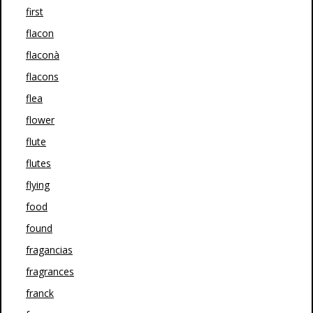
first
flacon
flaconà
flacons
flea
flower
flute
flutes
flying
food
found
fragancias
fragrances
franck