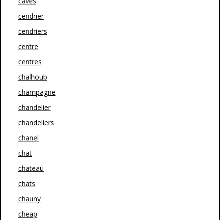
caves
cendrier
cendriers
centre
centres
chalhoub
champagne
chandelier
chandeliers
chanel
chat
chateau
chats
chauny
cheap