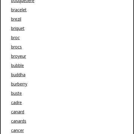
bouquetière
bracelet
brezil
briquet
broc
brocs
broyeur
bubble
buddha
burberry
buste
cadre
canard
canards
cancer