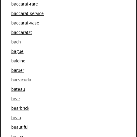
baccarat-rare
baccarat-service
baccarat-vase
baccaratst
bach
bague
baleine
barber
barracuda
bateau
bear
bearbrick
beau
beautiful
beaux