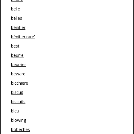
belle
belles
bénitier
bénitier'rare'
best
beurre
beurrier
beware
bicchiere
biscuit
biscuits
bleu
blowing
bobeches