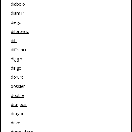
diabolo
diam11
diego
diferencia
diff
diffrence
diggin
dinge
dorure
dossier
double
drageoir
dragon
drive
dromadaire