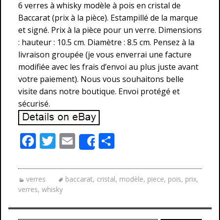
6 verres à whisky modèle à pois en cristal de
Baccarat (prix à la pièce). Estampillé de la marque
et signé. Prix à la pièce pour un verre. Dimensions
: hauteur : 10.5 cm. Diamètre : 8.5 cm. Pensez à la
livraison groupée (je vous enverrai une facture
modifiée avec les frais d’envoi au plus juste avant
votre paiement). Nous vous souhaitons belle
visite dans notre boutique. Envoi protégé et
sécurisé.
F
T
E
P
Share
ac
w
m
ar
e
itt
ai
ta
verres
baccarat
,
cristal
,
modèle
,
piece
,
pois
,
prix
,
b
er
l
g
verres
,
whisky
o
er
o