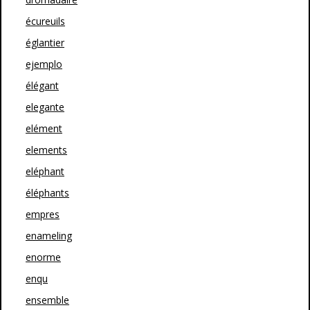
écureuils
églantier
ejemplo
élégant
elegante
elément
elements
eléphant
éléphants
empres
enameling
enorme
enqu
ensemble