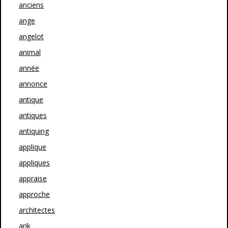
anciens
ange
angelot
animal
année
annonce
antique
antiques
antiquing
applique
appliques
appraise
approche
architectes
arik