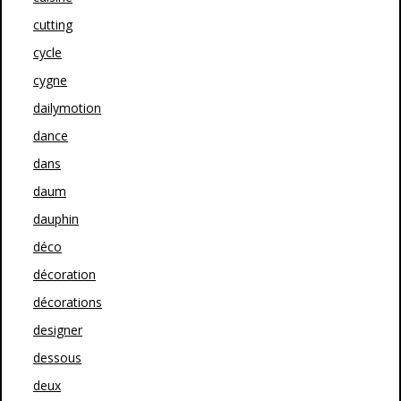
cutting
cycle
cygne
dailymotion
dance
dans
daum
dauphin
déco
décoration
décorations
designer
dessous
deux