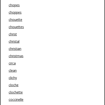
chopes
choppes
chouette
chouettes
christ
christal
christian
christmas
circa
clean
clichy
cloche
clochette
coccinelle