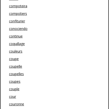
compoteira
compotiers
confiturier
conociendo
continue
coquillage
couleurs
coupe
coupelle
coupelles
coupes
couple
cour
couronne