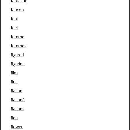
fantastic
faucon
feat
feel
femme
femmes
figured
figurine
film
first
flacon
flaconà
flacons
flea
flower