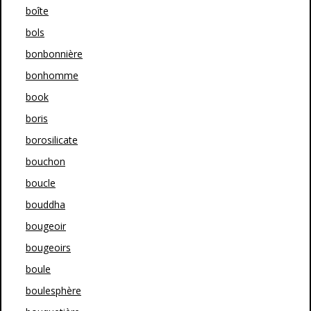
boîte
bols
bonbonnière
bonhomme
book
boris
borosilicate
bouchon
boucle
bouddha
bougeoir
bougeoirs
boule
boulesphère