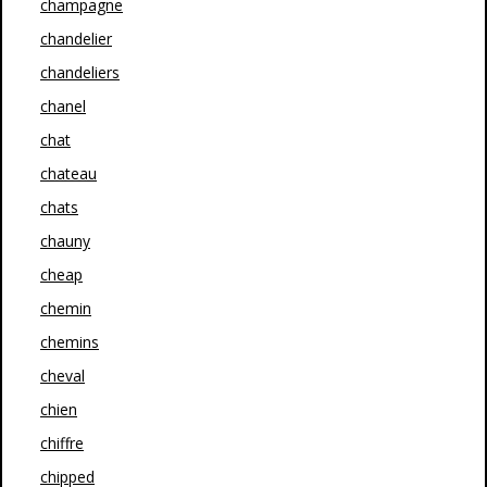
champagne
chandelier
chandeliers
chanel
chat
chateau
chats
chauny
cheap
chemin
chemins
cheval
chien
chiffre
chipped