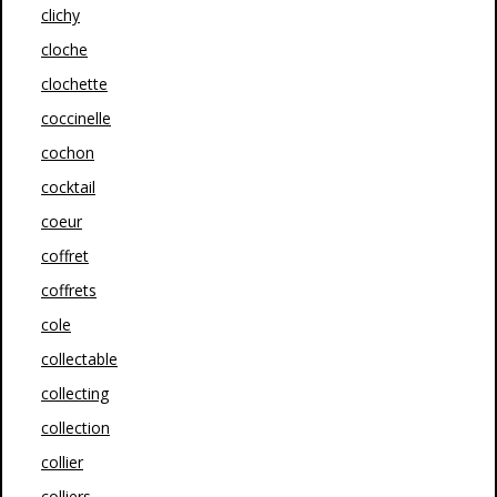
clichy
cloche
clochette
coccinelle
cochon
cocktail
coeur
coffret
coffrets
cole
collectable
collecting
collection
collier
colliers