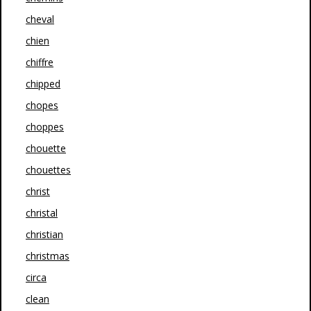
cheval
chien
chiffre
chipped
chopes
choppes
chouette
chouettes
christ
christal
christian
christmas
circa
clean