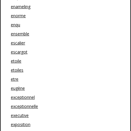
enameling
enorme
enqu
ensemble
escalier
escargot
etoile
etoiles
etre
eugène
exceptionnel
exceptionnelle
executive
exposition