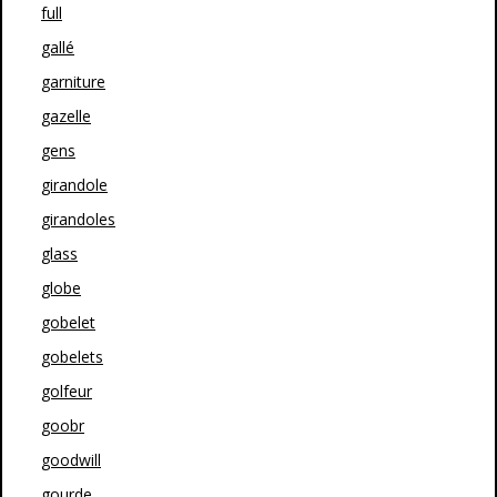
full
gallé
garniture
gazelle
gens
girandole
girandoles
glass
globe
gobelet
gobelets
golfeur
goobr
goodwill
gourde