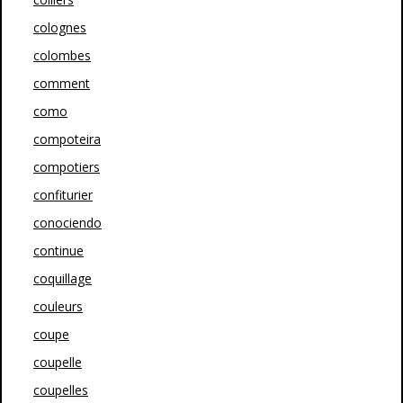
colognes
colombes
comment
como
compoteira
compotiers
confiturier
conociendo
continue
coquillage
couleurs
coupe
coupelle
coupelles