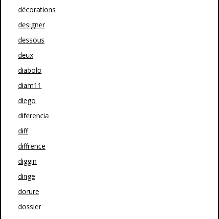
décorations
designer
dessous
deux
diabolo
diam11
diego
diferencia
diff
diffrence
diggin
dinge
dorure
dossier