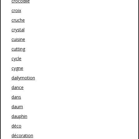
crocodile
croix
cruche
crystal
cuisine
cutting
cycle
cygne
dailymotion
dance
dans
daum
dauphin
déco
décoration