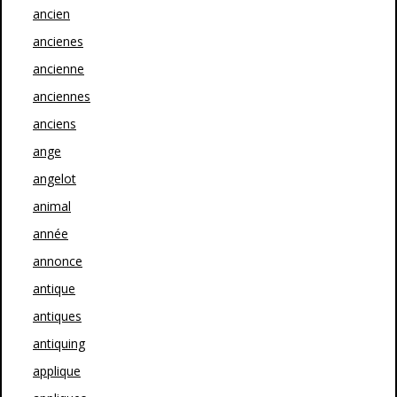
ancien
ancienes
ancienne
anciennes
anciens
ange
angelot
animal
année
annonce
antique
antiques
antiquing
applique