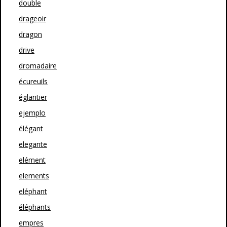
double
drageoir
dragon
drive
dromadaire
écureuils
églantier
ejemplo
élégant
elegante
elément
elements
eléphant
éléphants
empres