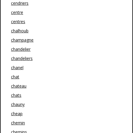
cendriers
centre
centres
chalhoub
champagne
chandelier
chandeliers
chanel
chat
chateau
chats
chauny
cheap
chemin
chemins