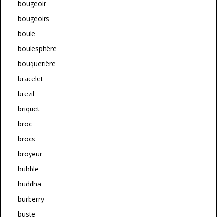
bougeoir
bougeoirs
boule
boulesphère
bouquetière
bracelet
brezil
briquet
broc
brocs
broyeur
bubble
buddha
burberry
buste