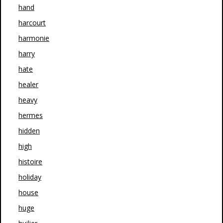
hand
harcourt
harmonie
harry
hate
healer
heavy
hermes
hidden
high
histoire
holiday
house
huge