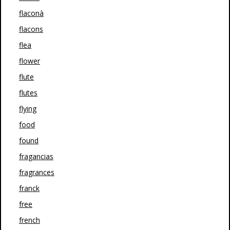
flaconà
flacons
flea
flower
flute
flutes
flying
food
found
fragancias
fragrances
franck
free
french