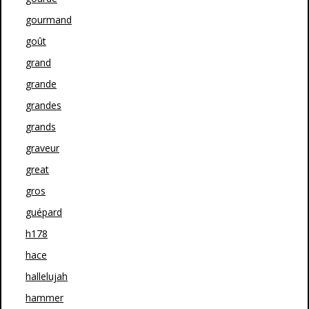
gourmand
goût
grand
grande
grandes
grands
graveur
great
gros
guépard
h178
hace
hallelujah
hammer