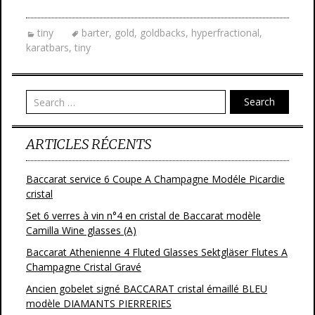
ac
w
m
ar
e
itt
ai
ta
tiny
barter
,
gold
,
goldbacks
,
hyperfractional
,
b
er
l
g
karatbars
,
tiny
o
er
o
Search
k
ARTICLES RÉCENTS
Baccarat service 6 Coupe A Champagne Modéle Picardie
cristal
Set 6 verres à vin n°4 en cristal de Baccarat modèle
Camilla Wine glasses (A)
Baccarat Athenienne 4 Fluted Glasses Sektgläser Flutes A
Champagne Cristal Gravé
Ancien gobelet signé BACCARAT cristal émaillé BLEU
modèle DIAMANTS PIERRERIES