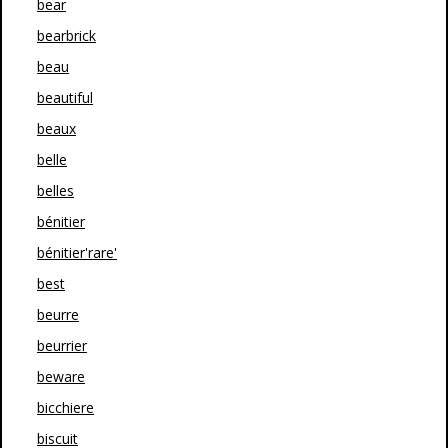
bear
bearbrick
beau
beautiful
beaux
belle
belles
bénitier
bénitier'rare'
best
beurre
beurrier
beware
bicchiere
biscuit