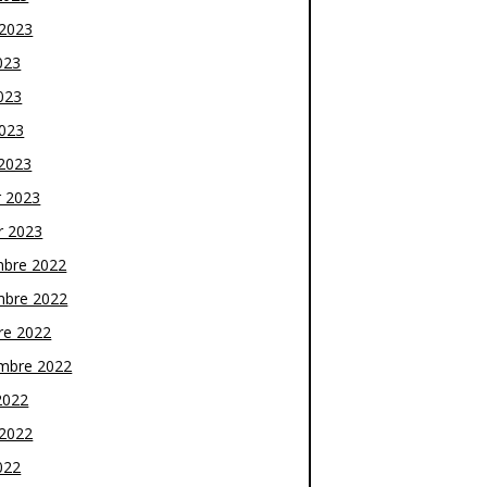
t 2023
023
023
2023
2023
r 2023
r 2023
bre 2022
bre 2022
re 2022
mbre 2022
2022
t 2022
022