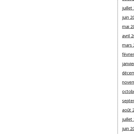
juille
juin 2
mai 2
avril 
mars 
févrie
janvie
décem
novem
octob
septe
août 
juille
juin 2