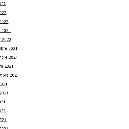
022
2022
2022
r 2022
r 2022
bre 2021
bre 2021
re 2021
mbre 2021
2021
t 2021
021
021
2021
2021