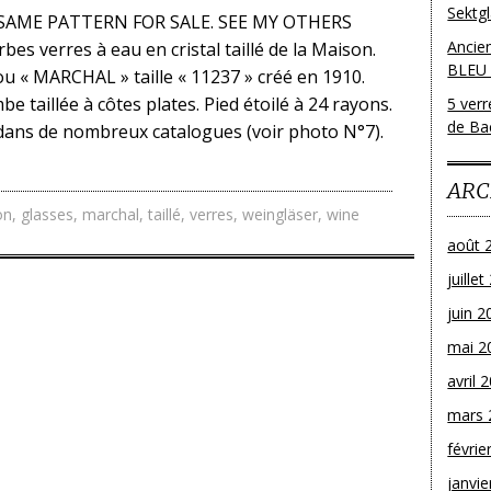
Sektg
SAME PATTERN FOR SALE. SEE MY OTHERS
Ancie
es verres à eau en cristal taillé de la Maison.
BLEU
u « MARCHAL » taille « 11237 » créé en 1910.
e taillée à côtes plates. Pied étoilé à 24 rayons.
5 ver
de Bac
dans de nombreux catalogues (voir photo N°7).
ARC
on
,
glasses
,
marchal
,
taillé
,
verres
,
weingläser
,
wine
août 
juille
juin 2
mai 2
avril 
mars 
févrie
janvie