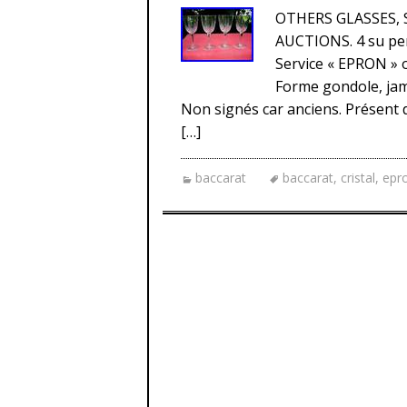
OTHERS GLASSES, 
AUCTIONS. 4 su perb
Service « EPRON » o
Forme gondole, jamb
Non signés car anciens. Présent 
[…]
baccarat
baccarat
,
cristal
,
epr