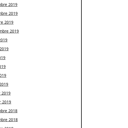
bre 2019
bre 2019
re 2019
mbre 2019
2019
t 2019
019
019
2019
2019
r 2019
r 2019
bre 2018
bre 2018