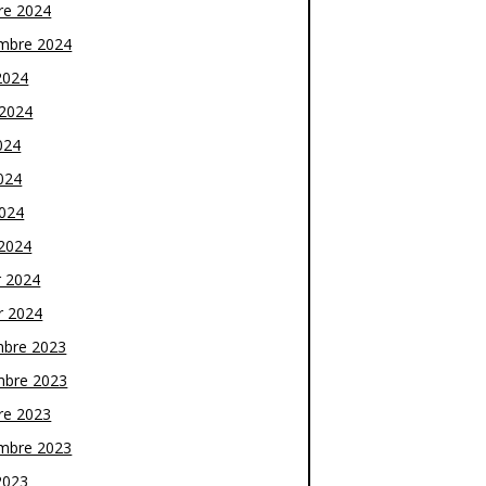
re 2024
mbre 2024
2024
t 2024
024
024
2024
2024
r 2024
r 2024
bre 2023
bre 2023
re 2023
mbre 2023
2023