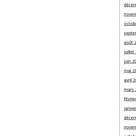
décem
novem
octob
septe
août 
juille
juin 2
mai 2
avril 
mars 
févrie
janvie
décem
novem