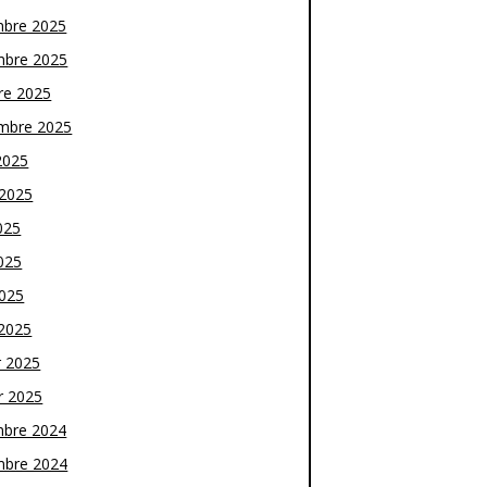
bre 2025
bre 2025
re 2025
mbre 2025
2025
t 2025
025
025
2025
2025
r 2025
r 2025
bre 2024
bre 2024