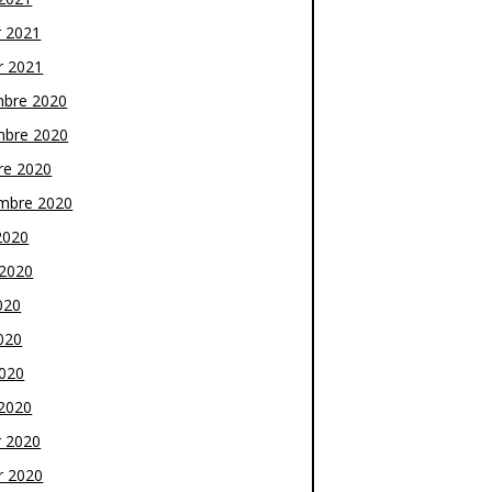
r 2021
r 2021
bre 2020
bre 2020
re 2020
mbre 2020
2020
t 2020
020
020
2020
2020
r 2020
r 2020