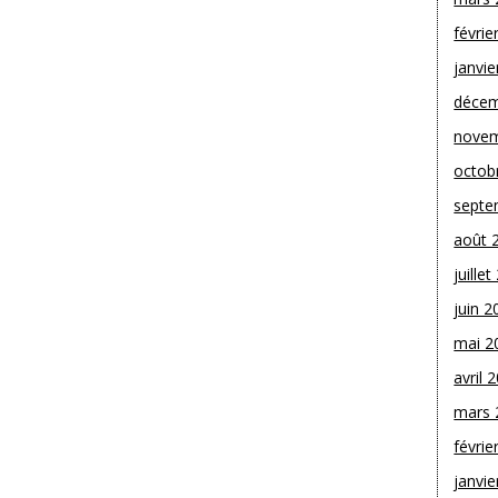
févrie
janvie
décem
novem
octob
septe
août 
juille
juin 2
mai 2
avril 
mars 
févrie
janvie