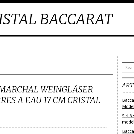
ISTAL BACCARAT
ART
 MARCHAL WEINGLÄSER
RES A EAU 17 CM CRISTAL
Bacca
Modéle
Set 6 
modèl
Bacca