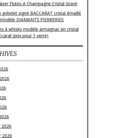
läser Flutes A Champagne Cristal Gravé
n gobelet signé BACCARAT cristal émaillé
 modèle DIAMANTS PIERRERIES
res à whisky modèle armagnac en cristal
carat (prix pour 1 verre)
HIVES
2026
t 2026
026
026
2026
2026
r 2026
r 2026