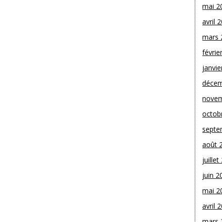
mai 2
avril 
mars 
févrie
janvie
décem
novem
octob
septe
août 
juille
juin 2
mai 2
avril 
mars 