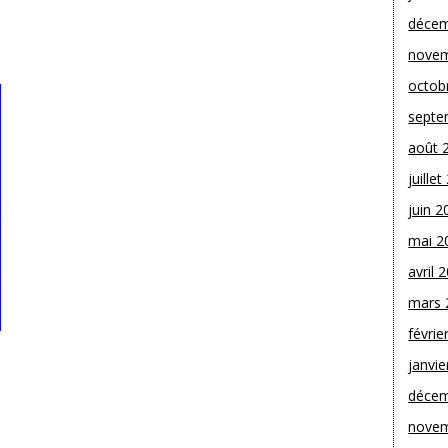
décem
novem
octob
septe
août 
juille
juin 2
mai 2
avril 
mars 
févrie
janvie
décem
novem