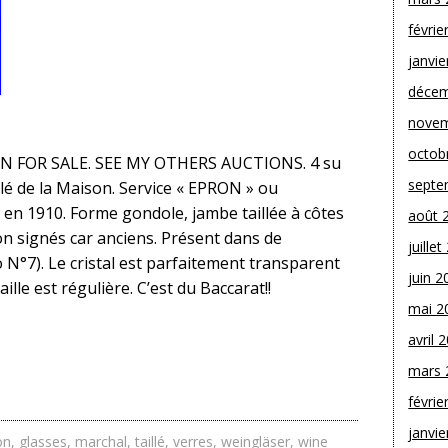
févrie
janvie
décem
novem
octob
 FOR SALE. SEE MY OTHERS AUCTIONS. 4 su
septe
llé de la Maison. Service « EPRON » ou
 en 1910. Forme gondole, jambe taillée à côtes
août 
Non signés car anciens. Présent dans de
juille
N°7). Le cristal est parfaitement transparent
juin 2
aille est régulière. C’est du Baccarat!!
mai 2
avril 
mars 
févrie
janvie
on
,
glasses
,
marchal
,
taillé
,
verres
,
weingläser
,
wine