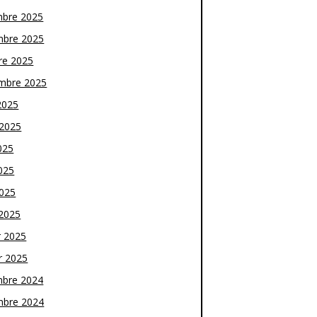
bre 2025
bre 2025
re 2025
mbre 2025
2025
t 2025
025
025
2025
2025
r 2025
r 2025
bre 2024
bre 2024