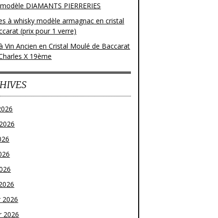
 modèle DIAMANTS PIERRERIES
res à whisky modèle armagnac en cristal
carat (prix pour 1 verre)
à Vin Ancien en Cristal Moulé de Baccarat
Charles X 19ème
HIVES
2026
t 2026
026
026
2026
2026
r 2026
r 2026