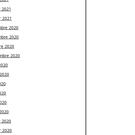
r 2021
r 2021
bre 2020
bre 2020
re 2020
mbre 2020
2020
t 2020
020
020
2020
2020
r 2020
r 2020