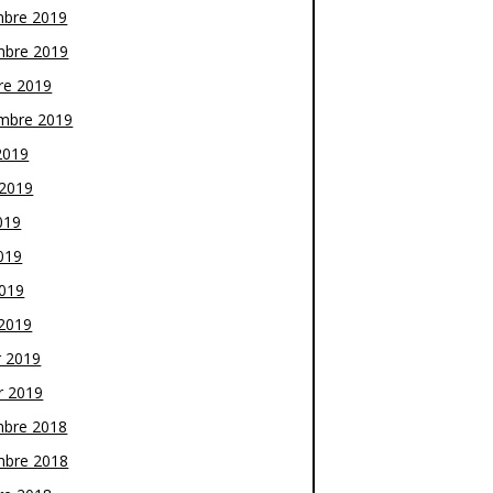
bre 2019
bre 2019
re 2019
mbre 2019
2019
t 2019
019
019
2019
2019
r 2019
r 2019
bre 2018
bre 2018