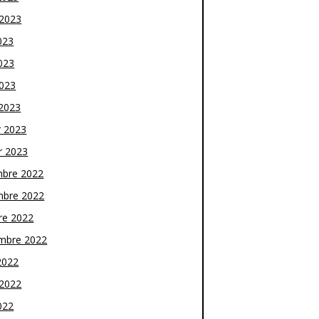
t 2023
023
023
2023
2023
r 2023
r 2023
bre 2022
bre 2022
re 2022
mbre 2022
2022
t 2022
022