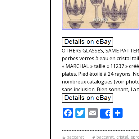
OTHERS GLASSES, SAME PATTERN
perbes verres à eau en cristal tai
« MARCHAL » taille « 11237 » créé
plates. Pied étoilé à 24 rayons. 
nombreux catalogues (voir photo 
sans inclusion. Bien sonnant, l a t
F
T
E
P
Share
ac
w
m
ar
e
itt
ai
ta
baccarat
baccarat
,
cristal
,
epr