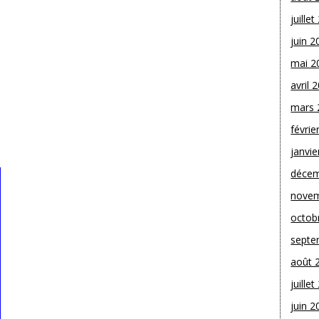
juille
juin 2
mai 2
avril 
mars 
févrie
janvie
décem
novem
octob
septe
août 
juille
juin 2