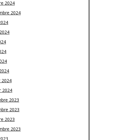
re 2024
mbre 2024
2024
t 2024
024
024
2024
2024
r 2024
r 2024
bre 2023
bre 2023
re 2023
mbre 2023
2023