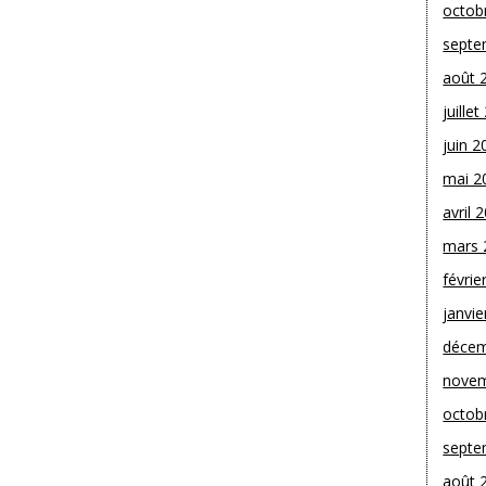
octob
septe
août 
juille
juin 2
mai 2
avril 
mars 
févrie
janvie
décem
novem
octob
septe
août 