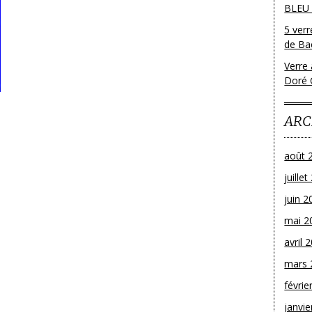
BLEU
5 ver
de Bac
Verre 
Doré 
ARC
août 
juille
juin 2
mai 2
avril 
mars 
févrie
janvie