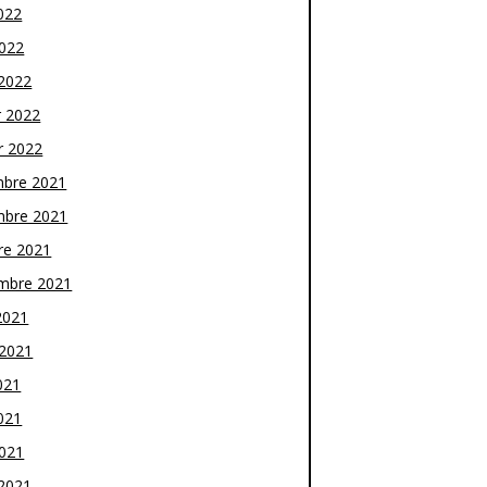
022
2022
2022
r 2022
r 2022
bre 2021
bre 2021
re 2021
mbre 2021
2021
t 2021
021
021
2021
2021