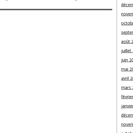
décem
novem
octob
septe
août 
juille
juin 2
mai 2
avril 
mars 
févrie
janvie
décem
novem