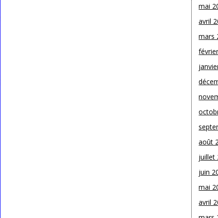
mai 2
avril 
mars 
févrie
janvie
décem
novem
octob
septe
août 
juille
juin 2
mai 2
avril 
mars 