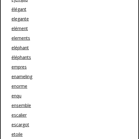
élégant
elegante
elément
elements
eléphant
éléphants
empres
enameling
enorme
enqu
ensemble
escalier
escargot
etoile