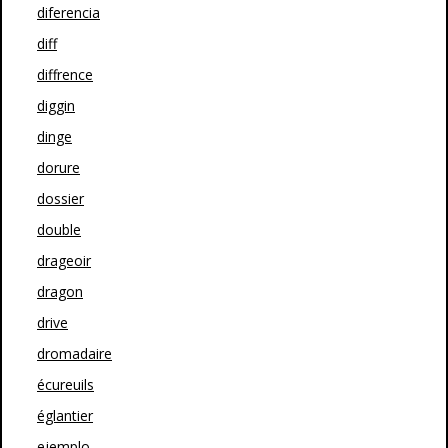
diferencia
diff
diffrence
diggin
dinge
dorure
dossier
double
drageoir
dragon
drive
dromadaire
écureuils
églantier
ejemplo