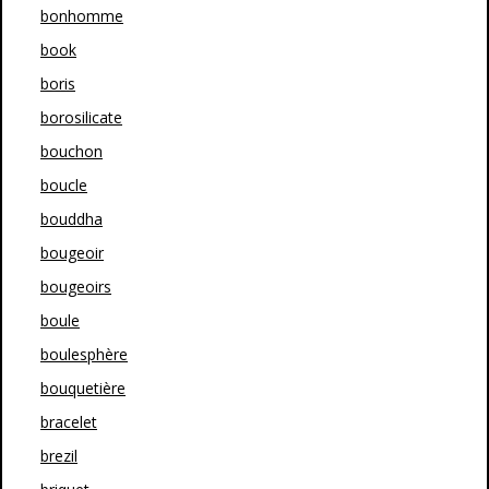
bonhomme
book
boris
borosilicate
bouchon
boucle
bouddha
bougeoir
bougeoirs
boule
boulesphère
bouquetière
bracelet
brezil