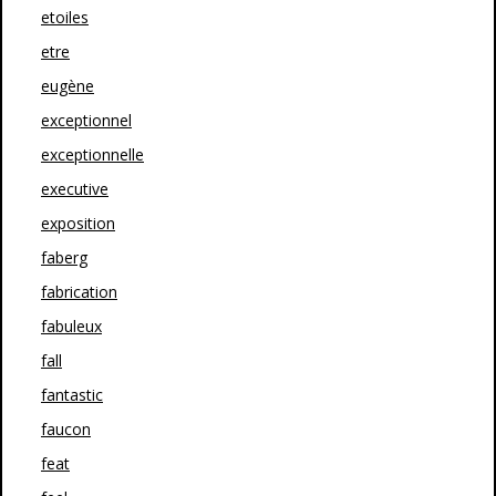
etoiles
etre
eugène
exceptionnel
exceptionnelle
executive
exposition
faberg
fabrication
fabuleux
fall
fantastic
faucon
feat