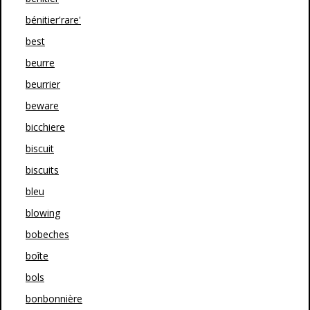
bénitier'rare'
best
beurre
beurrier
beware
bicchiere
biscuit
biscuits
bleu
blowing
bobeches
boîte
bols
bonbonnière