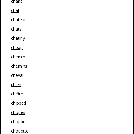
chanel
chat
chateau
chats
chauny
cheap
chemin
chemins
cheval
chien
chiffre
chipped
chopes
choppes
chouette