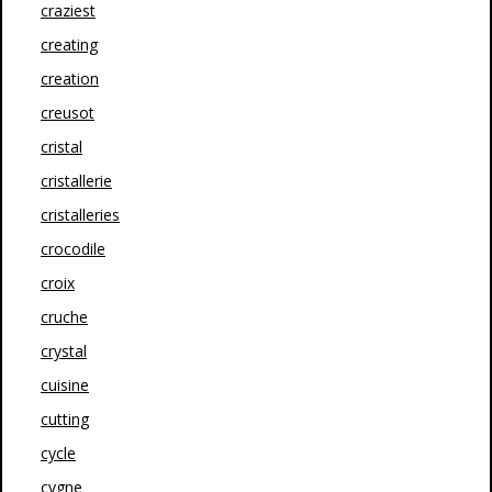
craziest
creating
creation
creusot
cristal
cristallerie
cristalleries
crocodile
croix
cruche
crystal
cuisine
cutting
cycle
cygne