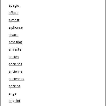
adagio
affaire
almost
alphonse
alsace
amazing
amiante
ancien
ancienes
ancienne
anciennes
anciens
ange
angelot