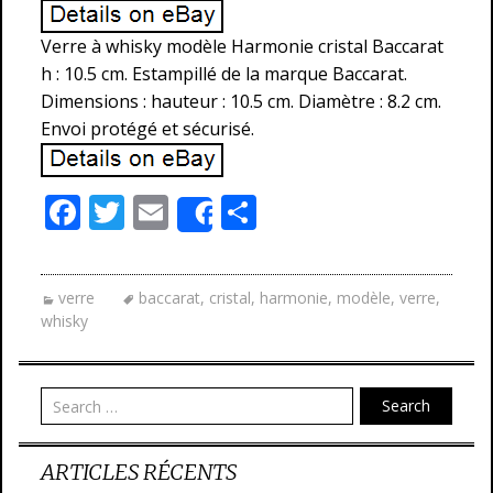
Verre à whisky modèle Harmonie cristal Baccarat
h : 10.5 cm. Estampillé de la marque Baccarat.
Dimensions : hauteur : 10.5 cm. Diamètre : 8.2 cm.
Envoi protégé et sécurisé.
F
T
E
P
Share
ac
w
m
ar
e
itt
ai
ta
verre
baccarat
,
cristal
,
harmonie
,
modèle
,
verre
,
b
er
l
g
whisky
o
er
o
Search
k
ARTICLES RÉCENTS