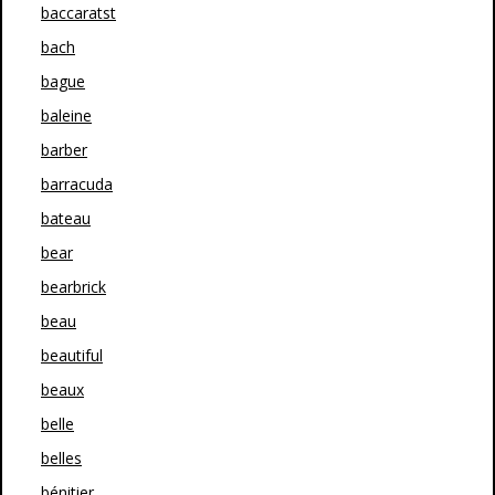
baccaratst
bach
bague
baleine
barber
barracuda
bateau
bear
bearbrick
beau
beautiful
beaux
belle
belles
bénitier