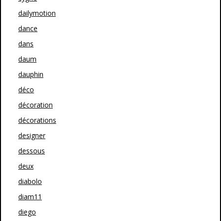
dailymotion
dance
dans
daum
dauphin
déco
décoration
décorations
designer
dessous
deux
diabolo
diam11
diego