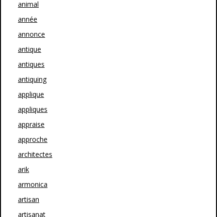
animal
année
annonce
antique
antiques
antiquing
applique
appliques
appraise
approche
architectes
arik
armonica
artisan
artisanat