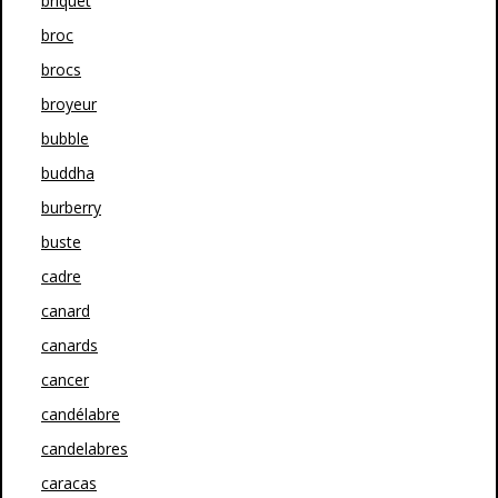
briquet
broc
brocs
broyeur
bubble
buddha
burberry
buste
cadre
canard
canards
cancer
candélabre
candelabres
caracas