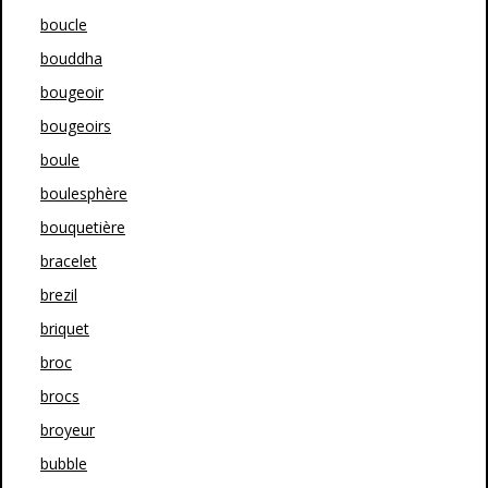
boucle
bouddha
bougeoir
bougeoirs
boule
boulesphère
bouquetière
bracelet
brezil
briquet
broc
brocs
broyeur
bubble