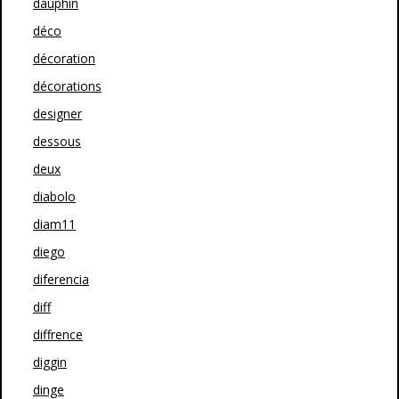
dauphin
déco
décoration
décorations
designer
dessous
deux
diabolo
diam11
diego
diferencia
diff
diffrence
diggin
dinge