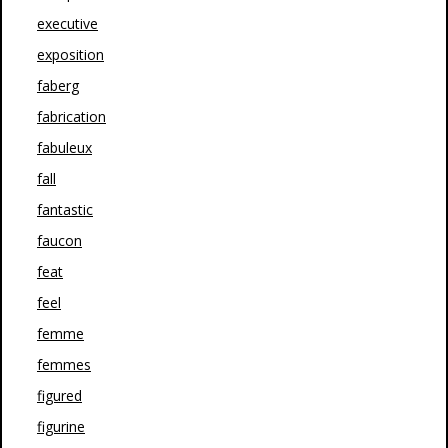
executive
exposition
faberg
fabrication
fabuleux
fall
fantastic
faucon
feat
feel
femme
femmes
figured
figurine