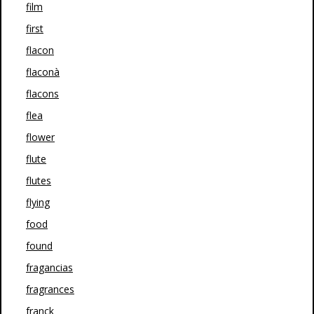
film
first
flacon
flaconà
flacons
flea
flower
flute
flutes
flying
food
found
fragancias
fragrances
franck