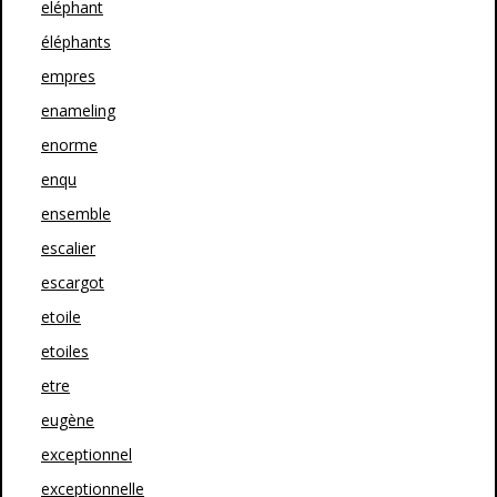
eléphant
éléphants
empres
enameling
enorme
enqu
ensemble
escalier
escargot
etoile
etoiles
etre
eugène
exceptionnel
exceptionnelle