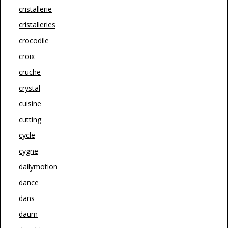
cristallerie
cristalleries
crocodile
croix
cruche
crystal
cuisine
cutting
cycle
cygne
dailymotion
dance
dans
daum