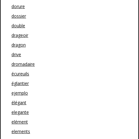
dorure
dossier
double
drageoir
dragon
drive
dromadaire
écureuils
églantier
ejemplo
élégant
elegante
elément
elements