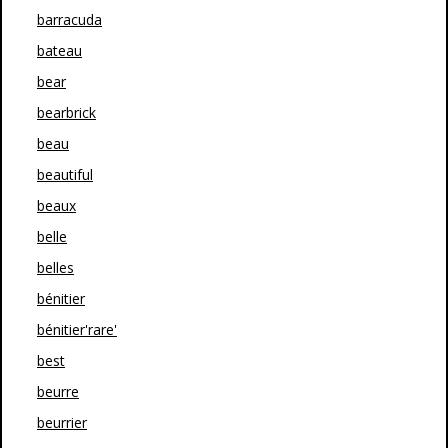
barracuda
bateau
bear
bearbrick
beau
beautiful
beaux
belle
belles
bénitier
bénitier'rare'
best
beurre
beurrier