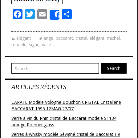
F
T
E
P
Share
ac
w
m
ar
e
itt
ai
ta
élégant
ange
,
baccarat
,
cristal
,
élégant
,
michel
,
b
er
l
g
modèle
,
signe
,
vase
o
er
o
Search
k
ARTICLES RÉCENTS
CARAFE Modèle Vologne Bouchon CRISTAL Cristallerie
BACCARAT 1995 12MAG 27/07
Verre à vin du Rhin cristal de Baccarat modèle S1134
orange Roemer glass
Verres à whisky modèle Sévigné cristal de Baccarat H9