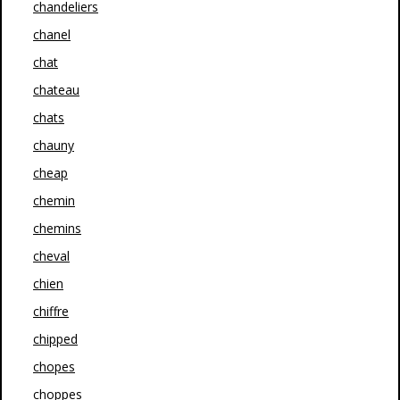
chandeliers
chanel
chat
chateau
chats
chauny
cheap
chemin
chemins
cheval
chien
chiffre
chipped
chopes
choppes