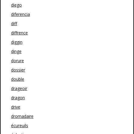
diego
diferencia
diff
diffrence
diggin
dinge
dorure
dossier
double
drageoir
dragon
drive
dromadaire
écureuils