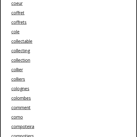
coeur
coffret
coffrets
cole
collectable
collecting
collection
collier
colliers
colognes
colombes
comment
como
compoteira
compotiers