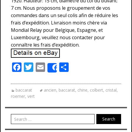
1920. Hauteur: 15 cm, diamètre du col du buvant:
7 cm. Nous proposons le groupement de vos
commandes dans un seul colis afin de réduire les
frais d’expédition. Livraison moins chère via
Mondial Relay pour Belgique, Espagne, et
Luxembourg, veuillez nous contacter pour
connaître les frais d’expédition.
F
T
E
P
Share
ac
w
m
ar
e
itt
ai
ta
baccarat
ancien
,
baccarat
,
chine
,
colbert
,
cristal
,
b
er
l
g
roemer
,
vert
o
er
o
Search
k