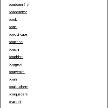
bonbonnière
bonhomme
book
boris
borosilicate
bouchon
boucle
bouddha
bougeoir
bougeoirs
boule
boulesphère
bouquetière
bracelet