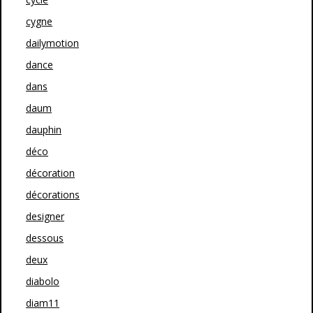
cygne
dailymotion
dance
dans
daum
dauphin
déco
décoration
décorations
designer
dessous
deux
diabolo
diam11