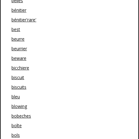
belles
bénitier
bénitier'rare'
best
beurre
beurrier
beware
bicchiere
biscuit
biscuits
bleu
blowing
bobeches
boîte
bols