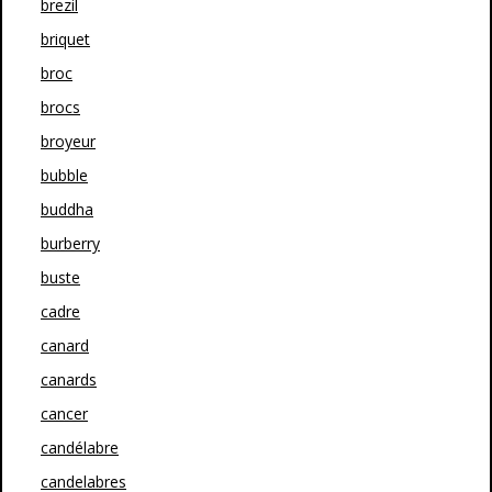
brezil
briquet
broc
brocs
broyeur
bubble
buddha
burberry
buste
cadre
canard
canards
cancer
candélabre
candelabres