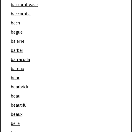
baccarat-vase
baccaratst
bach
bague
baleine
barber
barracuda
bateau
bear
bearbrick
beau
beautiful
beaux
belle