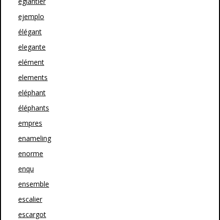
églantier
ejemplo
élégant
elegante
elément
elements
eléphant
éléphants
empres
enameling
enorme
enqu
ensemble
escalier
escargot