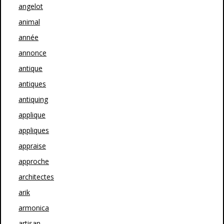
angelot
animal
année
annonce
antique
antiques
antiquing
applique
appliques
appraise
approche
architectes
arik
armonica
artisan