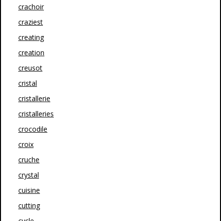
crachoir
craziest
creating
creation
creusot
cristal
cristallerie
cristalleries
crocodile
croix
cruche
crystal
cuisine
cutting
cycle