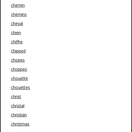
chemin
chemins
cheval
chien
chiffre
chipped
chopes
choppes
chouette
chouettes
christ
christal
christian
christmas