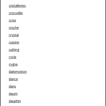
cristalleries
crocodile
croix
cruche
crystal
cuisine
cutting
cycle
cygne
dailymotion
dance
dans
daum
dauphin