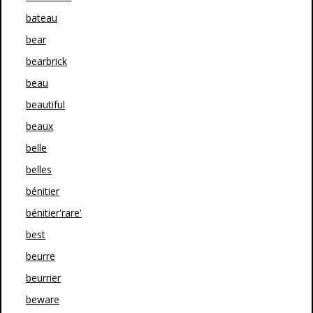
bateau
bear
bearbrick
beau
beautiful
beaux
belle
belles
bénitier
bénitier'rare'
best
beurre
beurrier
beware