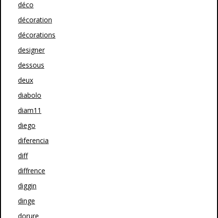
déco
décoration
décorations
designer
dessous
deux
diabolo
diam11
diego
diferencia
diff
diffrence
diggin
dinge
dorure