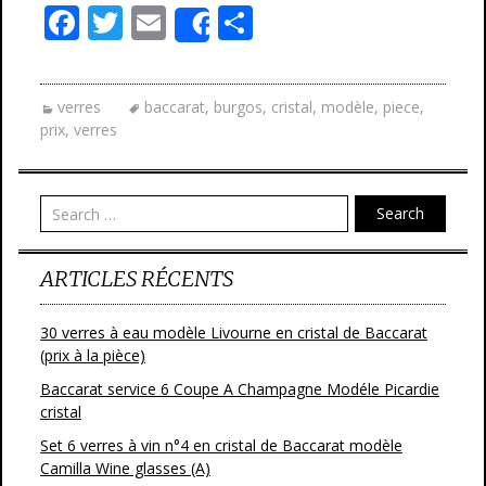
F
T
E
P
Share
ac
w
m
ar
e
itt
ai
ta
verres
baccarat
,
burgos
,
cristal
,
modèle
,
piece
,
b
er
l
g
prix
,
verres
o
er
o
Search
k
ARTICLES RÉCENTS
30 verres à eau modèle Livourne en cristal de Baccarat
(prix à la pièce)
Baccarat service 6 Coupe A Champagne Modéle Picardie
cristal
Set 6 verres à vin n°4 en cristal de Baccarat modèle
Camilla Wine glasses (A)