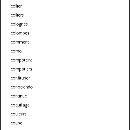
collier
colliers
colognes
colombes
comment
como
compoteira
compotiers
confiturier
conociendo
continue
coquillage
couleurs
coupe