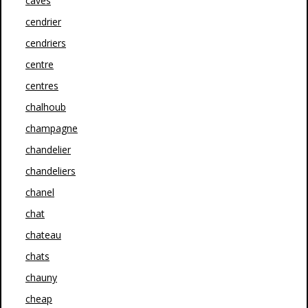
caves
cendrier
cendriers
centre
centres
chalhoub
champagne
chandelier
chandeliers
chanel
chat
chateau
chats
chauny
cheap