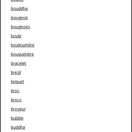
bouddha
bougeoir
bougeoirs
boule
boulesphère
bouquetière
bracelet
brezil
briquet
broc
brocs
broyeur
bubble
buddha