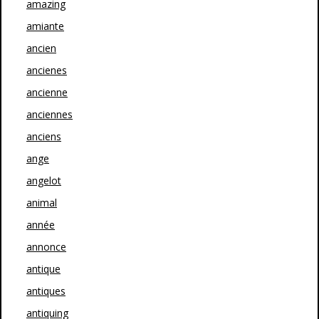
amazing
amiante
ancien
ancienes
ancienne
anciennes
anciens
ange
angelot
animal
année
annonce
antique
antiques
antiquing