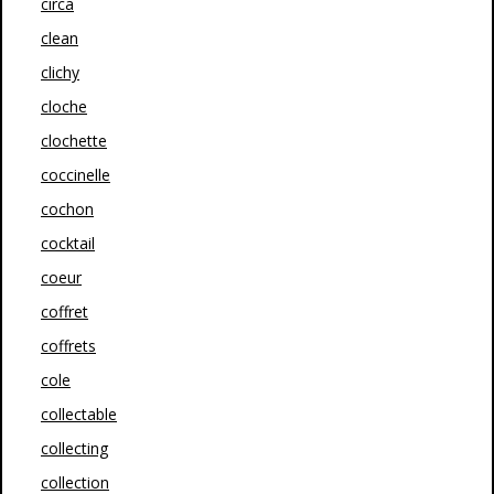
circa
clean
clichy
cloche
clochette
coccinelle
cochon
cocktail
coeur
coffret
coffrets
cole
collectable
collecting
collection