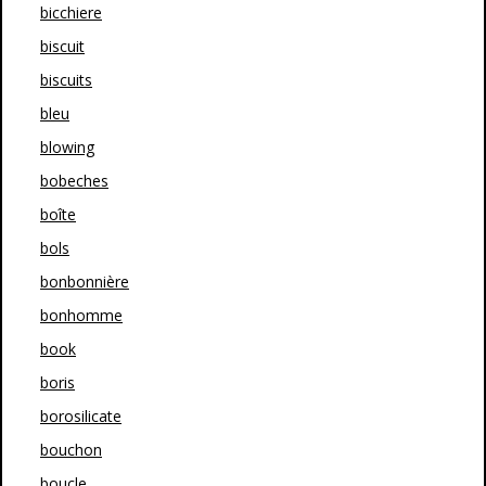
bicchiere
biscuit
biscuits
bleu
blowing
bobeches
boîte
bols
bonbonnière
bonhomme
book
boris
borosilicate
bouchon
boucle