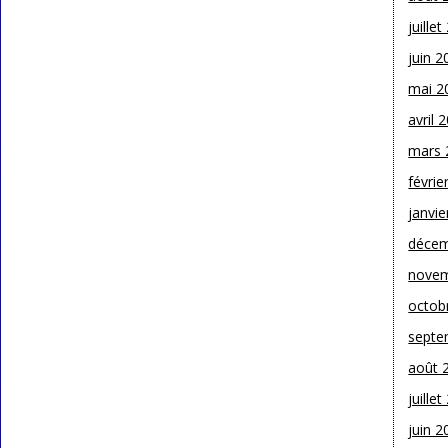
juille
juin 2
mai 2
avril 
mars 
févrie
janvie
décem
novem
octob
septe
août 
juille
juin 2