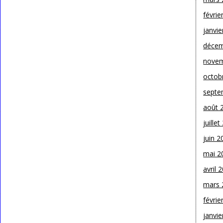
févrie
janvie
décem
novem
octob
septe
août 
juille
juin 2
mai 2
avril 
mars 
févrie
janvie