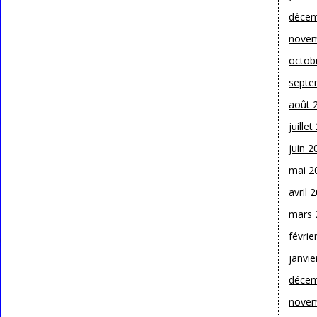
décem
novem
octob
septe
août 
juille
juin 2
mai 2
avril 
mars 
févrie
janvie
décem
novem