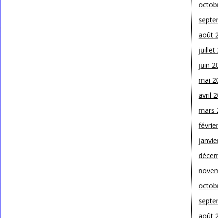
octob
septe
août 
juille
juin 2
mai 2
avril 
mars 
févrie
janvie
décem
novem
octob
septe
août 