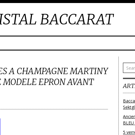
ISTAL BACCARAT
ES A CHAMPAGNE MARTINY
E MODELE EPRON AVANT
ART
Bacca
Sektg
Ancie
BLEU
5 ver