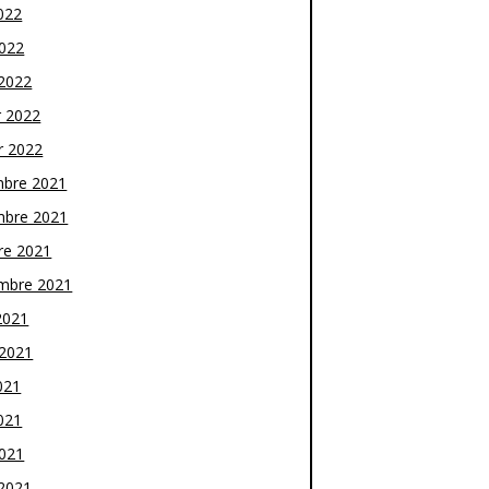
022
2022
2022
r 2022
r 2022
bre 2021
bre 2021
re 2021
mbre 2021
2021
t 2021
021
021
2021
2021