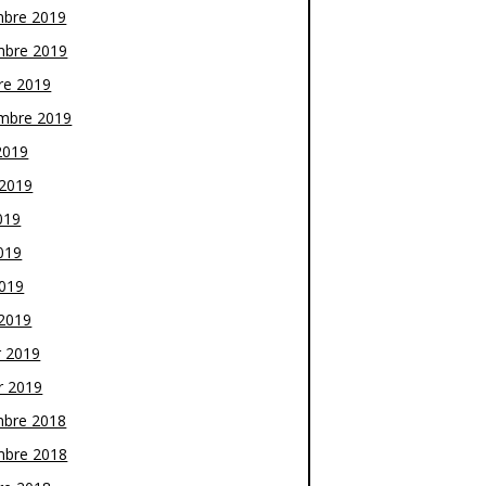
bre 2019
bre 2019
re 2019
mbre 2019
2019
t 2019
019
019
2019
2019
r 2019
r 2019
bre 2018
bre 2018