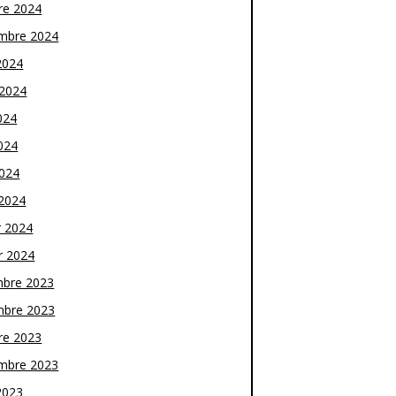
re 2024
mbre 2024
2024
t 2024
024
024
2024
2024
r 2024
r 2024
bre 2023
bre 2023
re 2023
mbre 2023
2023