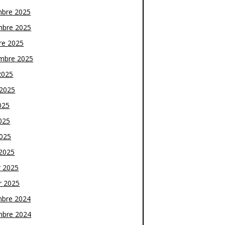
bre 2025
bre 2025
re 2025
mbre 2025
2025
t 2025
025
025
2025
2025
r 2025
r 2025
bre 2024
bre 2024