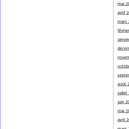
mai 2
avril 
mars 
févrie
janvie
décem
novem
octob
septe
août 
juille
juin 2
mai 2
avril 
mars 