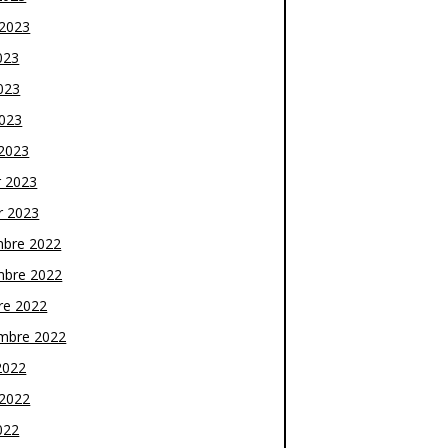
t 2023
023
023
2023
2023
r 2023
r 2023
bre 2022
bre 2022
re 2022
mbre 2022
2022
t 2022
022