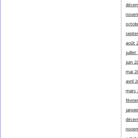
décem
novem
octob
septe
août 
juille
juin 2
mai 2
avril 
mars 
févrie
janvie
décem
novem