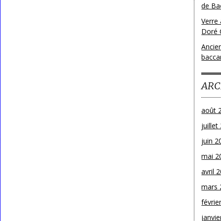
de Bac
Verre 
Doré 
Ancien
bacca
ARC
août 
juille
juin 2
mai 2
avril 
mars 
févrie
janvie