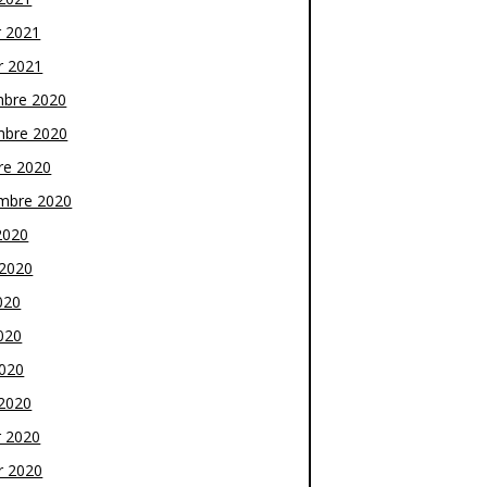
r 2021
r 2021
bre 2020
bre 2020
re 2020
mbre 2020
2020
t 2020
020
020
2020
2020
r 2020
r 2020