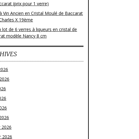
carat (prix pour 1 verre)
à Vin Ancien en Cristal Moulé de Baccarat
Charles X 19ème
 lot de 6 verres à liqueurs en cristal de
rat modèle Nancy 8 cm
HIVES
2026
t 2026
026
026
2026
2026
r 2026
r 2026