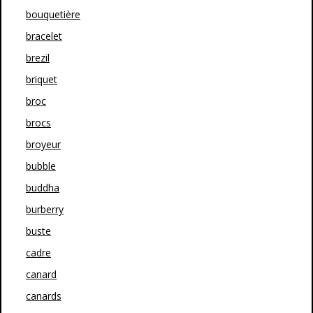
bouquetière
bracelet
brezil
briquet
broc
brocs
broyeur
bubble
buddha
burberry
buste
cadre
canard
canards