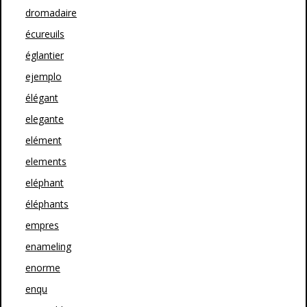
dromadaire
écureuils
églantier
ejemplo
élégant
elegante
elément
elements
eléphant
éléphants
empres
enameling
enorme
enqu