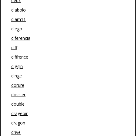
deux
diabolo
diam11
diego
diferencia
diff
diffrence
diggin
dinge
dorure
dossier
double
drageoir
dragon
drive