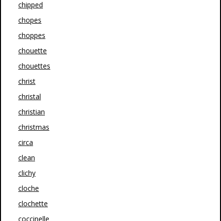
chipped
chopes
choppes
chouette
chouettes
christ
christal
christian
christmas
circa
clean
clichy
cloche
clochette
coccinelle