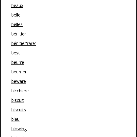
beaux
belle
belles
bénitier
bénitier'rare'
best
beurre
beurrier
beware
bicchiere
biscuit
biscuits
bleu
blowing