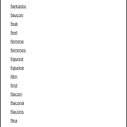
fantastic
faucon
feat
feel
femme
femmes
figured
figurine
film
first
flacon
flaconà
flacons
flea