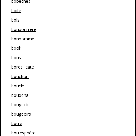
bobeches
boîte
bols
bonbonnière
bonhomme
book
boris
borosilicate
bouchon
boucle
bouddha
bougeoir
bougeoirs
boule
boulesphère