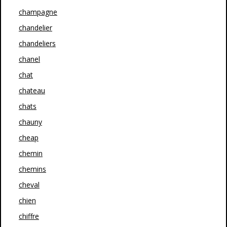
champagne
chandelier
chandeliers
chanel
chat
chateau
chats
chauny
cheap
chemin
chemins
cheval
chien
chiffre