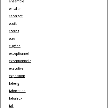
ensemble
escalier
escargot
etoile
etoiles
etre
eugène
exceptionnel
exceptionnelle
executive
exposition
faberg
fabrication
fabuleux
fall