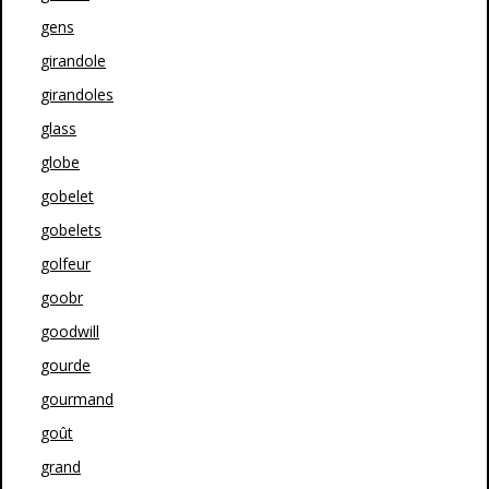
gens
girandole
girandoles
glass
globe
gobelet
gobelets
golfeur
goobr
goodwill
gourde
gourmand
goût
grand