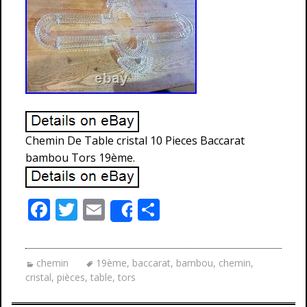
Chemin De Table cristal 10 Pieces Baccarat
bambou Tors 19ème.
F
T
E
P
Share
ac
w
m
ar
e
itt
ai
ta
chemin
19ème
,
baccarat
,
bambou
,
chemin
,
b
er
l
g
cristal
,
pièces
,
table
,
tors
o
er