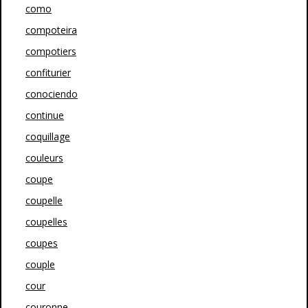
como
compoteira
compotiers
confiturier
conociendo
continue
coquillage
couleurs
coupe
coupelle
coupelles
coupes
couple
cour
couronne