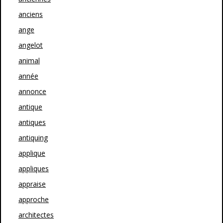
anciens
ange
angelot
animal
année
annonce
antique
antiques
antiquing
applique
appliques
appraise
approche
architectes