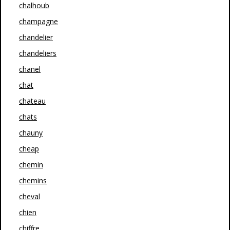
chalhoub
champagne
chandelier
chandeliers
chanel
chat
chateau
chats
chauny
cheap
chemin
chemins
cheval
chien
chiffre