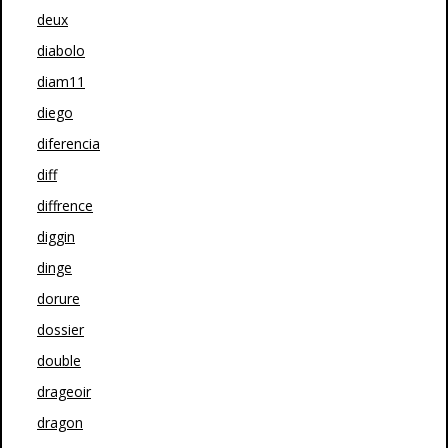
deux
diabolo
diam11
diego
diferencia
diff
diffrence
diggin
dinge
dorure
dossier
double
drageoir
dragon