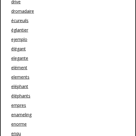
drive
dromadaire
écureuils
églantier
ejemplo
élégant
elegante
elément
elements
eléphant
éléphants
empres
enameling
enorme
enqu