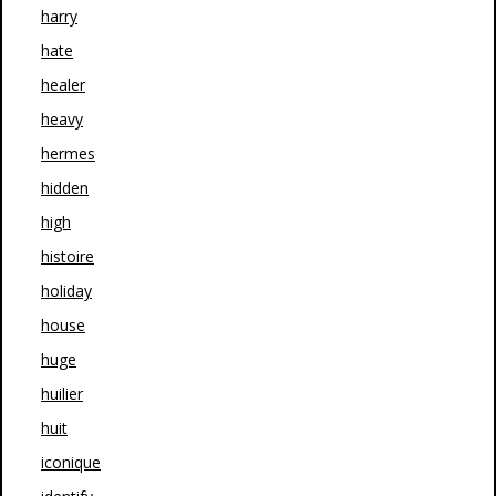
harry
hate
healer
heavy
hermes
hidden
high
histoire
holiday
house
huge
huilier
huit
iconique