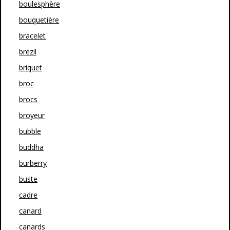
boulesphère
bouquetière
bracelet
brezil
briquet
broc
brocs
broyeur
bubble
buddha
burberry
buste
cadre
canard
canards