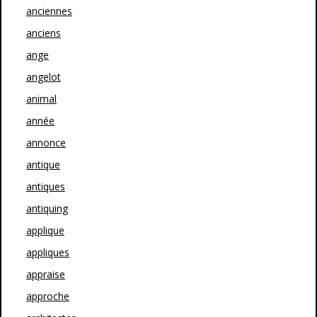
anciennes
anciens
ange
angelot
animal
année
annonce
antique
antiques
antiquing
applique
appliques
appraise
approche