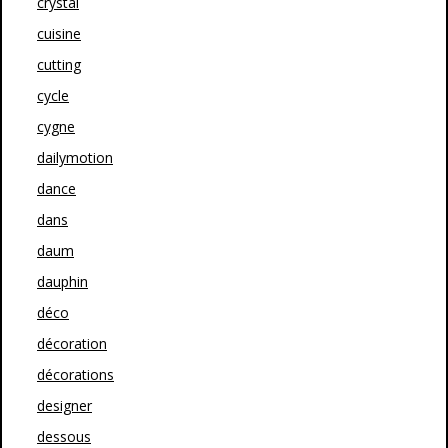
crystal
cuisine
cutting
cycle
cygne
dailymotion
dance
dans
daum
dauphin
déco
décoration
décorations
designer
dessous