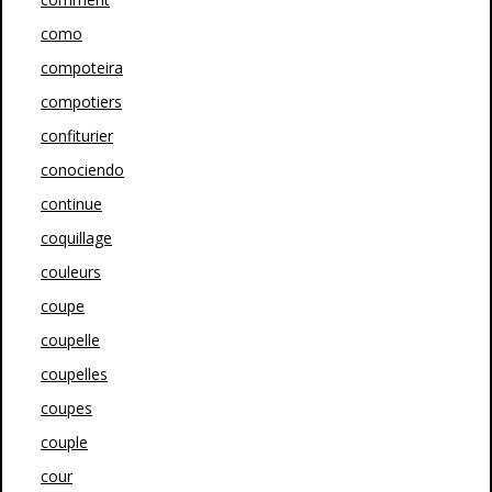
como
compoteira
compotiers
confiturier
conociendo
continue
coquillage
couleurs
coupe
coupelle
coupelles
coupes
couple
cour