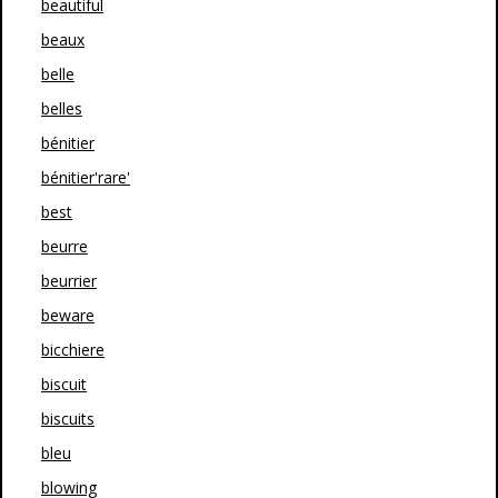
beautiful
beaux
belle
belles
bénitier
bénitier'rare'
best
beurre
beurrier
beware
bicchiere
biscuit
biscuits
bleu
blowing