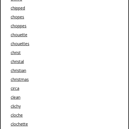
chipped
chopes
choppes
chouette
chouettes
christ
christal
christian
christmas
circa
clean
clichy
cloche
clochette