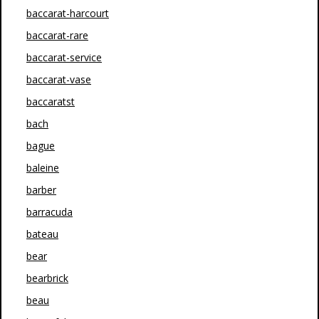
baccarat-harcourt
baccarat-rare
baccarat-service
baccarat-vase
baccaratst
bach
bague
baleine
barber
barracuda
bateau
bear
bearbrick
beau