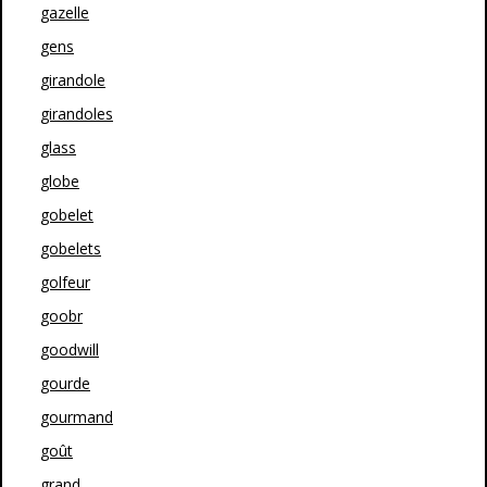
gazelle
gens
girandole
girandoles
glass
globe
gobelet
gobelets
golfeur
goobr
goodwill
gourde
gourmand
goût
grand