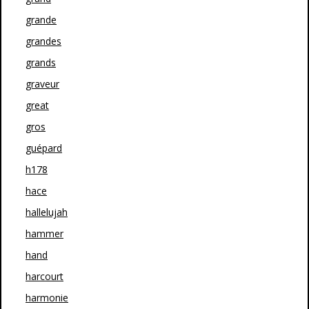
grande
grandes
grands
graveur
great
gros
guépard
h178
hace
hallelujah
hammer
hand
harcourt
harmonie