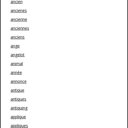
ancien
ancienes
ancienne
anciennes
anciens
ange
angelot
animal
année
annonce
antique
antiques
antiquing
applique
appliques