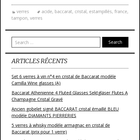
e
itt
ai
ta
verres
acide
,
baccarat
,
cristal
,
estampillés
,
france
,
b
er
l
g
tampon
,
verres
o
er
o
Search
k
ARTICLES RÉCENTS
Set 6 verres à vin n°4 en cristal de Baccarat modèle
Camilla Wine glasses (A)
Baccarat Athenienne 4 Fluted Glasses Sektgläser Flutes A
Champagne Cristal Gravé
Ancien gobelet signé BACCARAT cristal émaillé BLEU
modèle DIAMANTS PIERRERIES
5 verres à whisky modèle armagnac en cristal de
Baccarat (prix pour 1 verre)