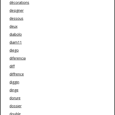
décorations
designer
dessous
deux
diabolo
diam11
diego
diferencia
diff
diffrence
diggin
dinge
dorure
dossier
double