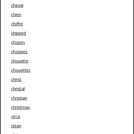
cheval
chien
chiffre
chipped
chopes
choppes
chouette
chouettes
christ
christal
christian
christmas
circa
clean