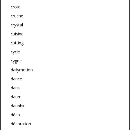
croix
cruche
crystal
cuisine
cutting
cycle
cygne
dailymotion
dance
dans
daum
dauphin
déco
décoration