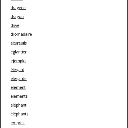
drageoir
dragon
drive
dromadaire
écureuils
églantier
ejemplo
élégant
elegante
elément
elements
eléphant
éléphants
empres