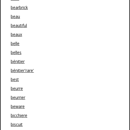
bearbrick
beau
beautiful
beaux
belle
belles
bénitier
bénitier'rare'
best
beurre
beurrier
beware
bicchiere
biscuit