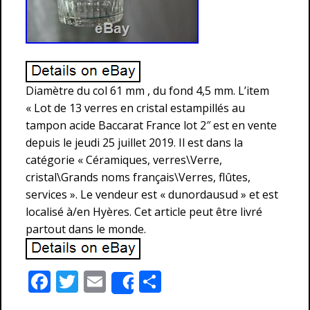
Diamètre du col 61 mm , du fond 4,5 mm. L’item
« Lot de 13 verres en cristal estampillés au
tampon acide Baccarat France lot 2″ est en vente
depuis le jeudi 25 juillet 2019. Il est dans la
catégorie « Céramiques, verres\Verre,
cristal\Grands noms français\Verres, flûtes,
services ». Le vendeur est « dunordausud » et est
localisé à/en Hyères. Cet article peut être livré
partout dans le monde.
F
T
E
P
Share
ac
w
m
ar