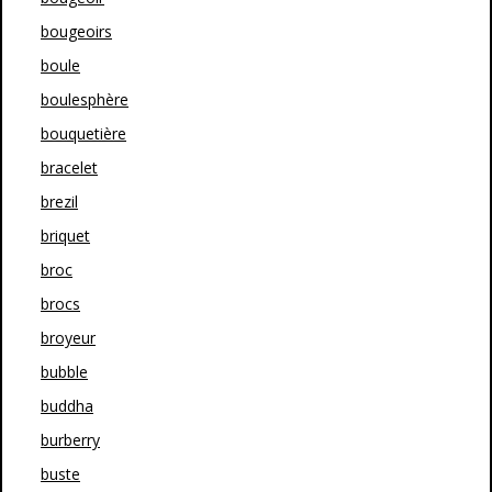
bougeoirs
boule
boulesphère
bouquetière
bracelet
brezil
briquet
broc
brocs
broyeur
bubble
buddha
burberry
buste