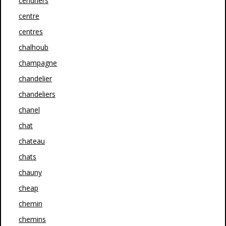
cendriers
centre
centres
chalhoub
champagne
chandelier
chandeliers
chanel
chat
chateau
chats
chauny
cheap
chemin
chemins