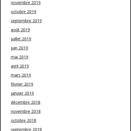
novembre 2019
octobre 2019
septembre 2019
août 2019
juillet 2019
juin 2019
mai 2019
avril 2019
mars 2019
février 2019
janvier 2019
décembre 2018
novembre 2018
octobre 2018
septembre 2018