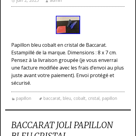
juin 2, 2025
admin
Papillon bleu cobalt en cristal de Baccarat.
Estampillé de la marque. Dimensions : 8 x 7 cm.
Pensez à la livraison groupée (je vous enverrai
une facture modifiée avec les frais d’envoi au plus
juste avant votre paiement). Envoi protégé et
sécurisé.
papillon
baccarat
,
bleu
,
cobalt
,
cristal
,
papillon
BACCARAT JOLI PAPILLON