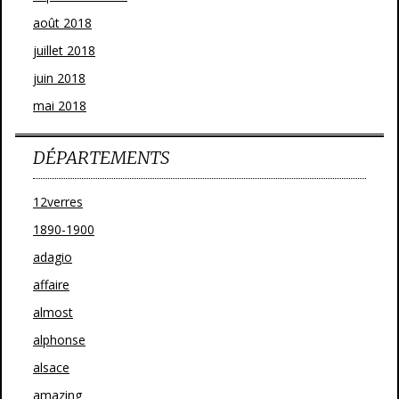
août 2018
juillet 2018
juin 2018
mai 2018
DÉPARTEMENTS
12verres
1890-1900
adagio
affaire
almost
alphonse
alsace
amazing