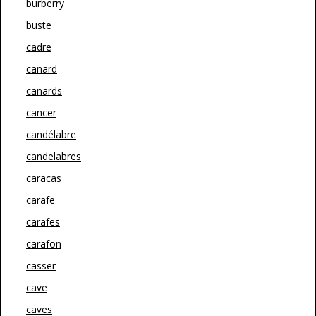
burberry
buste
cadre
canard
canards
cancer
candélabre
candelabres
caracas
carafe
carafes
carafon
casser
cave
caves