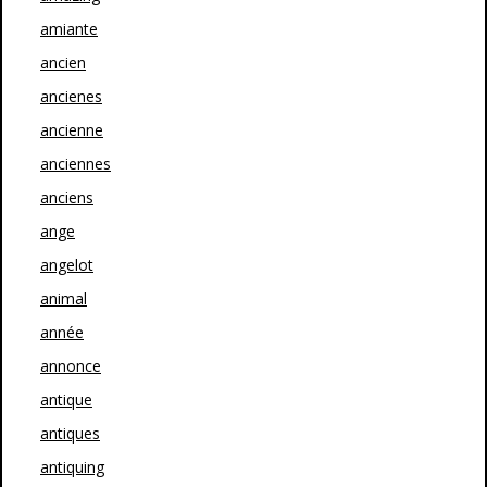
amiante
ancien
ancienes
ancienne
anciennes
anciens
ange
angelot
animal
année
annonce
antique
antiques
antiquing