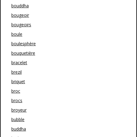
bouddha
bougeoir
bougeoirs
boule
boulesphère
bouquetière
bracelet
brezil
briquet
broc
brocs
broyeur
bubble
buddha