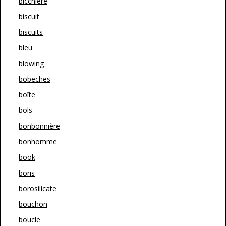
bicchiere
biscuit
biscuits
bleu
blowing
bobeches
boîte
bols
bonbonnière
bonhomme
book
boris
borosilicate
bouchon
boucle