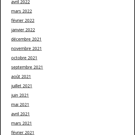
avril 2022
mars 2022
février 2022
janvier 2022
décembre 2021
novembre 2021
octobre 2021
septembre 2021
août 2021
juillet 2021
juin 2021
mai 2021
avril 2021
mars 2021
février 2021