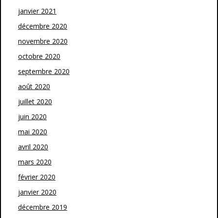
janvier 2021
décembre 2020
novembre 2020
octobre 2020
septembre 2020
août 2020
juillet 2020
juin 2020
mai 2020
avril 2020
mars 2020
février 2020
janvier 2020
décembre 2019