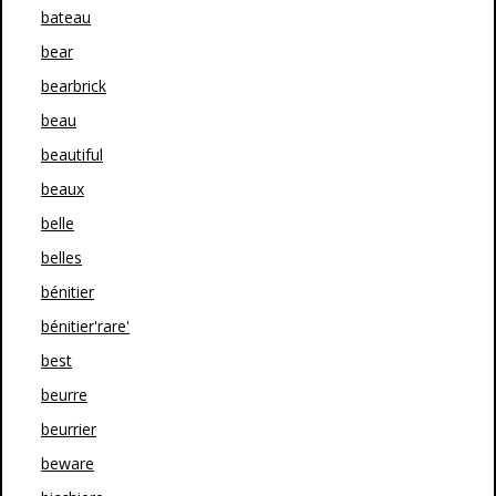
bateau
bear
bearbrick
beau
beautiful
beaux
belle
belles
bénitier
bénitier'rare'
best
beurre
beurrier
beware