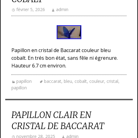
février 5, 2026
admin
Papillon en cristal de Baccarat couleur bleu
cobalt. En trés bon état, sans fêle ni égrenure.
Hauteur 6.7 cm environ.
papillon
baccarat
,
bleu
,
cobalt
,
couleur
,
cristal
,
papillon
PAPILLON CLAIR EN
CRISTAL DE BACCARAT
novembre 28, 2025
admin