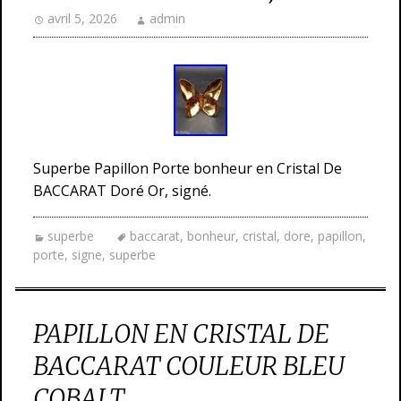
avril 5, 2026
admin
Superbe Papillon Porte bonheur en Cristal De
BACCARAT Doré Or, signé.
superbe
baccarat
,
bonheur
,
cristal
,
dore
,
papillon
,
porte
,
signe
,
superbe
PAPILLON EN CRISTAL DE
BACCARAT COULEUR BLEU
COBALT