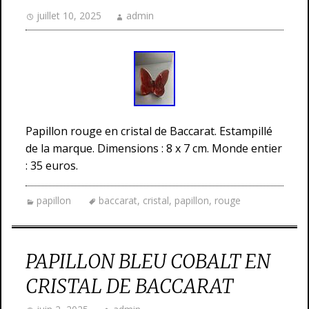
juillet 10, 2025
admin
Papillon rouge en cristal de Baccarat. Estampillé
de la marque. Dimensions : 8 x 7 cm. Monde entier
: 35 euros.
papillon
baccarat
,
cristal
,
papillon
,
rouge
PAPILLON BLEU COBALT EN
CRISTAL DE BACCARAT