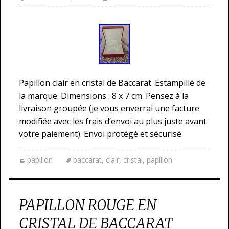
Papillon clair en cristal de Baccarat. Estampillé de
la marque. Dimensions : 8 x 7 cm. Pensez à la
livraison groupée (je vous enverrai une facture
modifiée avec les frais d’envoi au plus juste avant
votre paiement). Envoi protégé et sécurisé.
papillon
baccarat
,
clair
,
cristal
,
papillon
PAPILLON ROUGE EN
CRISTAL DE BACCARAT