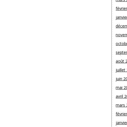
févrie
janvie
décem
novem
octob
septe
août 
juille
juin 2
mai 2
avril 
mars 
févrie
janvie