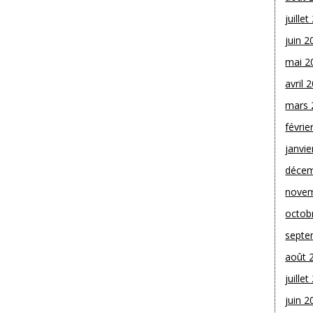
juille
juin 2
mai 2
avril 
mars 
févrie
janvie
décem
novem
octob
septe
août 
juille
juin 2