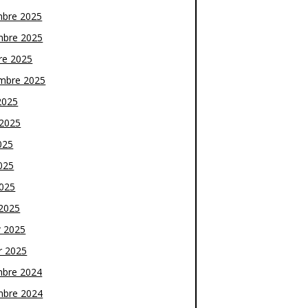
bre 2025
bre 2025
re 2025
mbre 2025
2025
t 2025
025
025
2025
2025
r 2025
r 2025
bre 2024
bre 2024