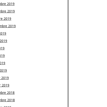
bre 2019
bre 2019
re 2019
mbre 2019
2019
t 2019
019
019
2019
2019
r 2019
r 2019
bre 2018
bre 2018