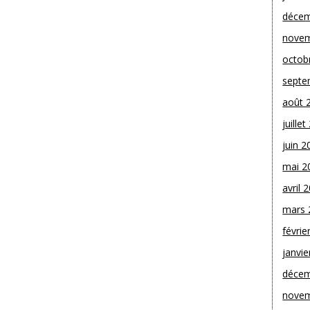
décem
novem
octob
septe
août 
juille
juin 2
mai 2
avril 
mars 
févrie
janvie
décem
novem