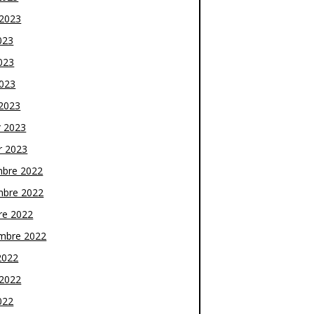
t 2023
023
023
2023
2023
r 2023
r 2023
bre 2022
bre 2022
re 2022
mbre 2022
2022
t 2022
022