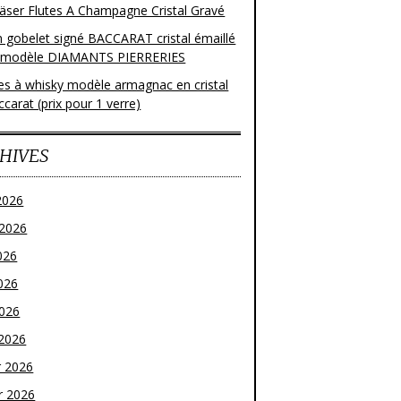
läser Flutes A Champagne Cristal Gravé
n gobelet signé BACCARAT cristal émaillé
 modèle DIAMANTS PIERRERIES
res à whisky modèle armagnac en cristal
carat (prix pour 1 verre)
HIVES
2026
t 2026
026
026
2026
2026
r 2026
r 2026