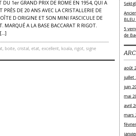
 DU 1er GRAND PRIX DE ROME EN 1954, QUI A
Sektg
PRÈS DE 20 ANS AVEC LA CRISTALLERIE DE
Ancie
OÎTE D ORIGINE ET SON MINI FASCICULE DE
BLEU
. MARQUÉ A LA BASE BACCARAT R RIGOT.
5 ver
[…]
de Bac
at
,
boite
,
cristal
,
etat
,
excellent
,
koala
,
rigot
,
signe
ARC
août 
juille
juin 2
mai 2
avril 
mars 
févrie
janvie