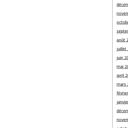
décem
novem
octob
septe
août 
juille
juin 2
mai 2
avril 
mars 
févrie
janvie
décem
novem