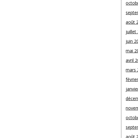
octob
septe
août 
juille
juin 2
mai 2
avril 
mars 
févrie
janvie
décem
novem
octob
septe
août 