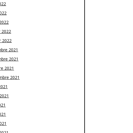
022
2022
2022
r 2022
r 2022
bre 2021
bre 2021
re 2021
mbre 2021
2021
t 2021
021
021
2021
2021