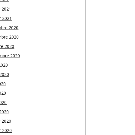
r 2021
r 2021
bre 2020
bre 2020
re 2020
mbre 2020
2020
t 2020
020
020
2020
2020
r 2020
r 2020