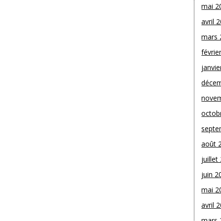
mai 2
avril 
mars 
févrie
janvie
décem
novem
octob
septe
août 
juille
juin 2
mai 2
avril 
mars 