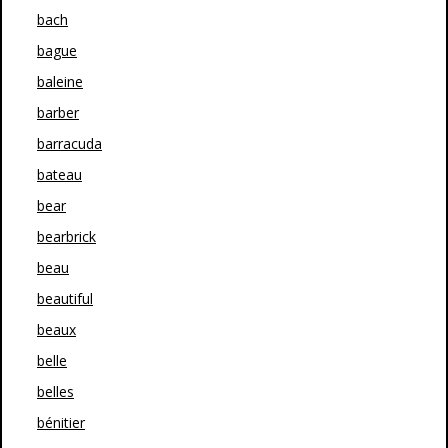
bach
bague
baleine
barber
barracuda
bateau
bear
bearbrick
beau
beautiful
beaux
belle
belles
bénitier