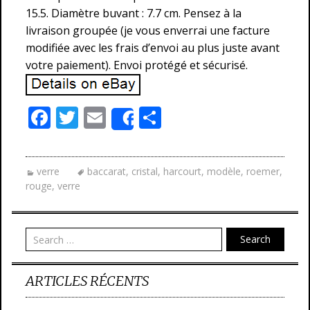
15.5. Diamètre buvant : 7.7 cm. Pensez à la
livraison groupée (je vous enverrai une facture
modifiée avec les frais d’envoi au plus juste avant
votre paiement). Envoi protégé et sécurisé.
F
T
E
P
Share
ac
w
m
ar
e
itt
ai
ta
verre
baccarat
,
cristal
,
harcourt
,
modèle
,
roemer
,
b
er
l
g
rouge
,
verre
o
er
o
Search
k
ARTICLES RÉCENTS