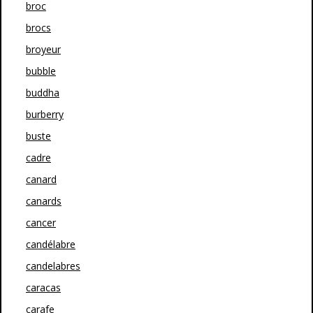
broc
brocs
broyeur
bubble
buddha
burberry
buste
cadre
canard
canards
cancer
candélabre
candelabres
caracas
carafe