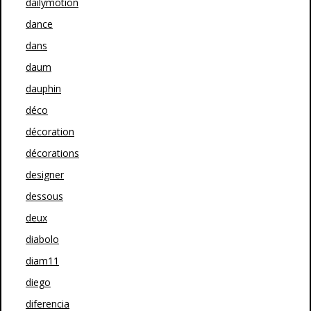
dailymotion
dance
dans
daum
dauphin
déco
décoration
décorations
designer
dessous
deux
diabolo
diam11
diego
diferencia