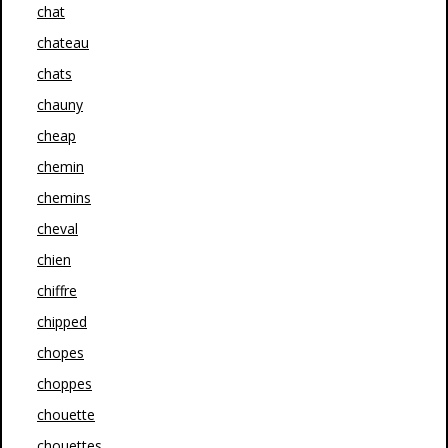
chat
chateau
chats
chauny
cheap
chemin
chemins
cheval
chien
chiffre
chipped
chopes
choppes
chouette
chouettes