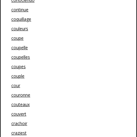
conociendo
continue
coquillage
couleurs
coupe
coupelle
coupelles
coupes
couple
cour
couronne
couteaux
couvert
crachoir
craziest