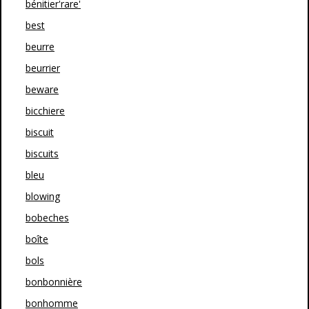
bénitier'rare'
best
beurre
beurrier
beware
bicchiere
biscuit
biscuits
bleu
blowing
bobeches
boîte
bols
bonbonnière
bonhomme