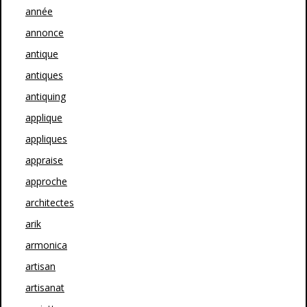
année
annonce
antique
antiques
antiquing
applique
appliques
appraise
approche
architectes
arik
armonica
artisan
artisanat