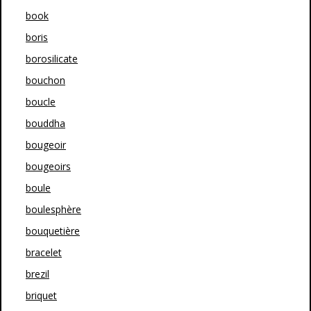
book
boris
borosilicate
bouchon
boucle
bouddha
bougeoir
bougeoirs
boule
boulesphère
bouquetière
bracelet
brezil
briquet