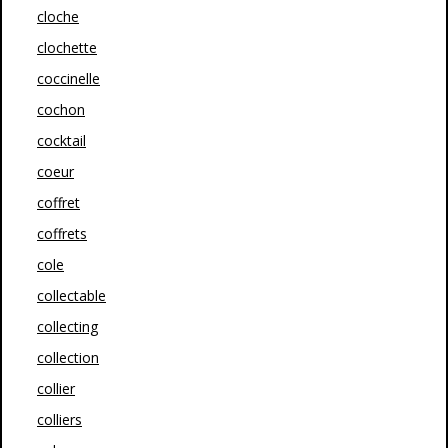
cloche
clochette
coccinelle
cochon
cocktail
coeur
coffret
coffrets
cole
collectable
collecting
collection
collier
colliers