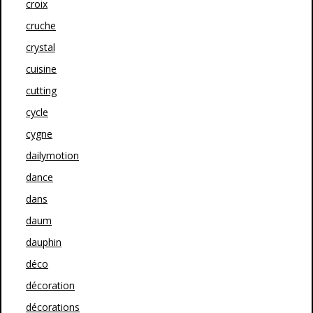
croix
cruche
crystal
cuisine
cutting
cycle
cygne
dailymotion
dance
dans
daum
dauphin
déco
décoration
décorations