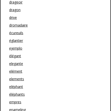
drageoir
dragon
drive
dromadaire
écureuils
églantier
ejemplo
élégant
elegante
elément
elements
eléphant
éléphants
empres
enameling