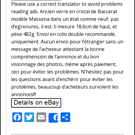
Please use a correct translator to avoid problems
reading ads. Ancien verre en cristal de Baccarat
modèle Massena dans un état comme neuf, pas
d’egrenures, il est. Il mesure 18,6cm de haut, et
pèse 482g. Envoi en colis double recommandé,
uniquement. Aucun envoi pour l’étranger sans un
message de l’acheteur attestant la bonne
compréhension de l’annonce et du bon
visionnage des photos, même après paiement,
ceci pour éviter les problèmes. N’hésitez pas pour
les questions avant d’enchérir pour éviter les
problèmes, beaucoup d’acheteurs survolent les
annonces!!!
F
T
E
P
Share
ac
w
m
ar