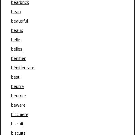
bearbrick
beau
beautiful
beaux
belle
belles
bénitier
bénitier'rare'
best
beurre
beurrier
beware
bicchiere
biscuit
biscuits