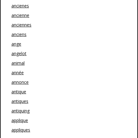
ancienes
ancienne
anciennes
anciens
ange
angelot
animal
année
annonce
antique
antiques
antiquing
applique
appliques