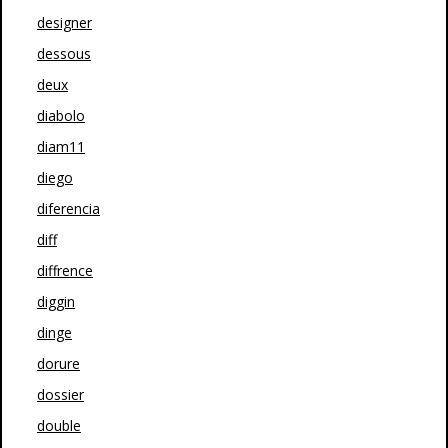
designer
dessous
deux
diabolo
diam11
diego
diferencia
diff
diffrence
diggin
dinge
dorure
dossier
double