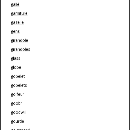
gallé
garniture
gazelle
gens
girandole
girandoles
glass
globe
gobelet
gobelets
golfeur
goobr
goodwill
gourde