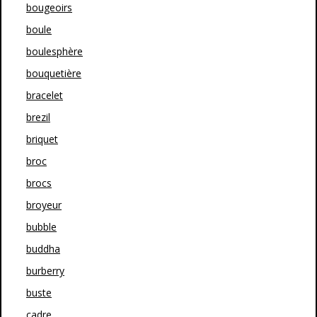
bougeoirs
boule
boulesphère
bouquetière
bracelet
brezil
briquet
broc
brocs
broyeur
bubble
buddha
burberry
buste
cadre