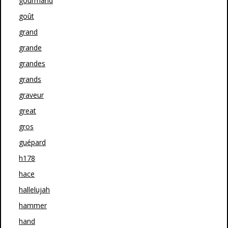
gourmand
goût
grand
grande
grandes
grands
graveur
great
gros
guépard
h178
hace
hallelujah
hammer
hand