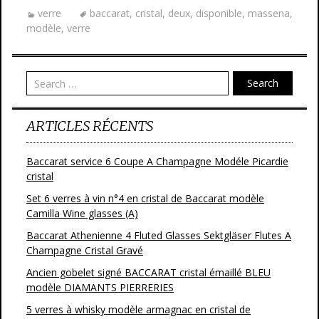
e
itt
ai
ta
verre
baccarat
,
cristal
,
deux
,
disponible
,
massena
,
b
er
l
g
modèle
,
verre
o
er
o
Search
k
ARTICLES RÉCENTS
Baccarat service 6 Coupe A Champagne Modéle Picardie
cristal
Set 6 verres à vin n°4 en cristal de Baccarat modèle
Camilla Wine glasses (A)
Baccarat Athenienne 4 Fluted Glasses Sektgläser Flutes A
Champagne Cristal Gravé
Ancien gobelet signé BACCARAT cristal émaillé BLEU
modèle DIAMANTS PIERRERIES
5 verres à whisky modèle armagnac en cristal de