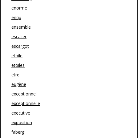
enorme
enqu
ensemble
escalier
escargot
etoile
etoiles
etre
eugène
exceptionnel
exceptionnelle
executive
exposition
faberg