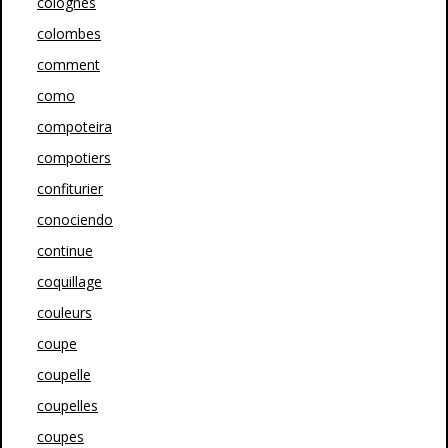
colognes
colombes
comment
como
compoteira
compotiers
confiturier
conociendo
continue
coquillage
couleurs
coupe
coupelle
coupelles
coupes