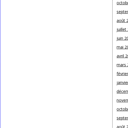
octob
septe
août 
juille
juin 2
mai 2
avril 
mars 
févrie
janvie
décem
novem
octob
septe
août 