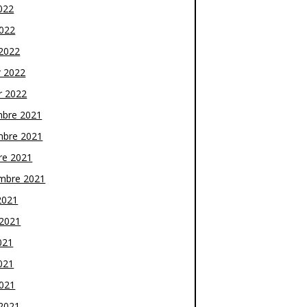
022
2022
2022
r 2022
r 2022
bre 2021
bre 2021
re 2021
mbre 2021
2021
t 2021
021
021
2021
2021