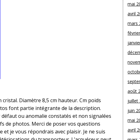
mai 2
avril 
mars 
févrie
janvie
décem
novem
octob
septe
août 
n cristal. Diamètre 8,5 cm hauteur. Cm poids
juille
s font partie intégrante de la description.
juin 2
 défaut ou anomalie constatés et non signalées
mai 2
tifs de photos. Merci de poser vos questions
avril 
e et je vous répondrais avec plaisir. Je ne suis
tériorations du transporteur. L’acquéreur peut
mars 