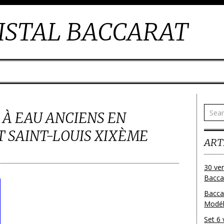
ISTAL BACCARAT
S À EAU ANCIENS EN
T SAINT-LOUIS XIXÈME
ART
30 ver
Baccar
Bacca
Modéle
Set 6 