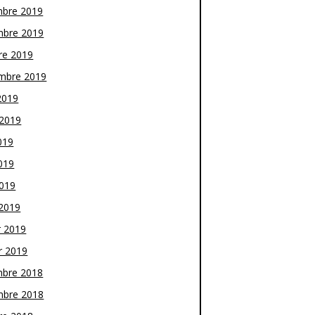
bre 2019
bre 2019
re 2019
mbre 2019
2019
t 2019
019
019
2019
2019
r 2019
r 2019
bre 2018
bre 2018