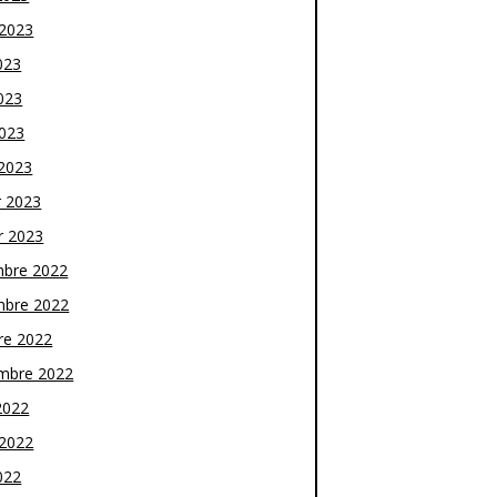
t 2023
023
023
2023
2023
r 2023
r 2023
bre 2022
bre 2022
re 2022
mbre 2022
2022
t 2022
022