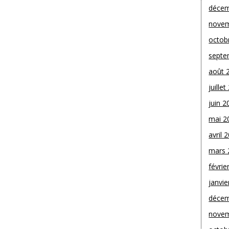
décem
novem
octob
septe
août 
juille
juin 2
mai 2
avril 
mars 
févrie
janvie
décem
novem