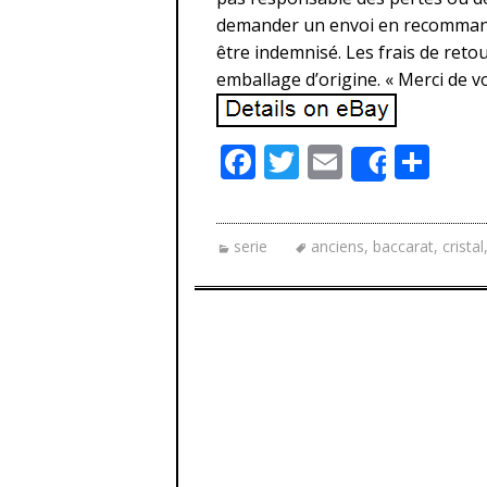
demander un envoi en recommandé
être indemnisé. Les frais de reto
emballage d’origine. « Merci de vot
F
T
E
P
Share
ac
w
m
ar
e
itt
ai
ta
serie
anciens
,
baccarat
,
cristal
b
er
l
g
o
er
o
k