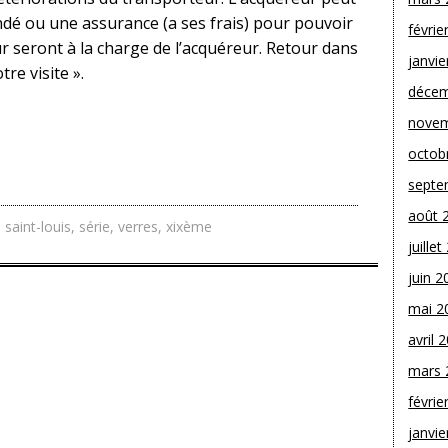
 ou une assurance (a ses frais) pour pouvoir
févrie
ur seront à la charge de l’acquéreur. Retour dans
janvie
re visite ».
décem
novem
octob
septe
août 
,
saint-louis
,
série
,
verres
,
xixème
juille
juin 2
mai 2
avril 
mars 
févrie
janvie