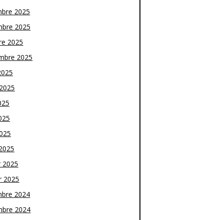
bre 2025
bre 2025
re 2025
mbre 2025
2025
t 2025
025
025
2025
2025
r 2025
r 2025
bre 2024
bre 2024