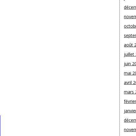
décem
novem
octob
septe
août 
juille
juin 2
mai 2
avril 
mars 
févrie
janvie
décem
novem