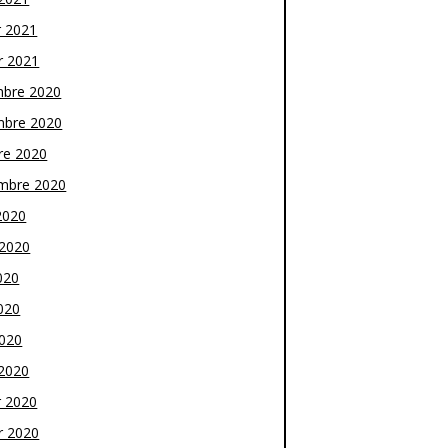
r 2021
r 2021
bre 2020
bre 2020
re 2020
mbre 2020
2020
t 2020
020
020
2020
2020
r 2020
r 2020