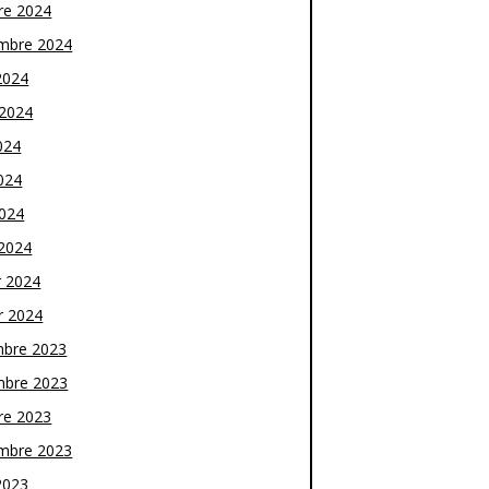
re 2024
mbre 2024
2024
t 2024
024
024
2024
2024
r 2024
r 2024
bre 2023
bre 2023
re 2023
mbre 2023
2023