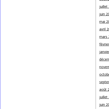
juille
juin 2
mai 2
avril 
mars 
févrie
janvie
décem
novem
octob
septe
août 
juille
juin 2