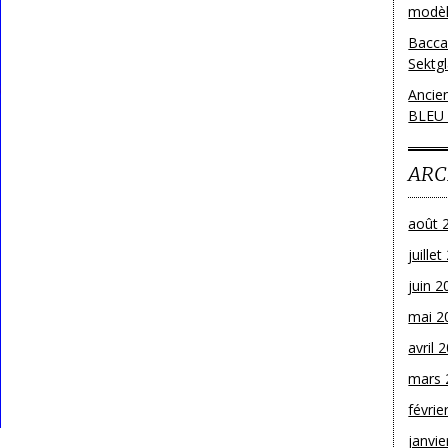
modèl
Bacca
Sektg
Ancie
BLEU
ARC
août 
juille
juin 2
mai 2
avril 
mars 
févrie
janvie