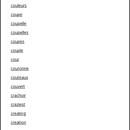
couleurs
coupe
coupelle
coupelles
coupes
couple
cour
couronne
couteaux
couvert
crachoir
craziest
creating
creation