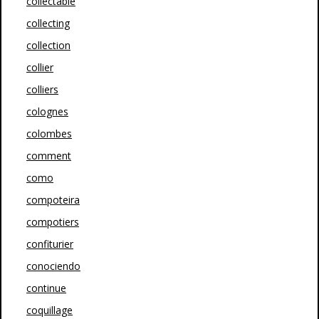
collectable
collecting
collection
collier
colliers
colognes
colombes
comment
como
compoteira
compotiers
confiturier
conociendo
continue
coquillage