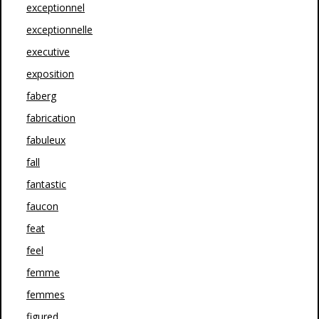
exceptionnel
exceptionnelle
executive
exposition
faberg
fabrication
fabuleux
fall
fantastic
faucon
feat
feel
femme
femmes
figured