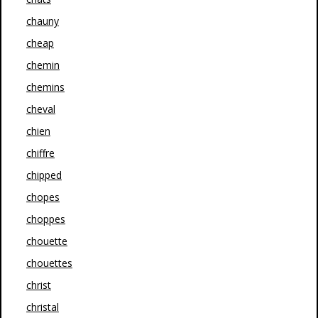
chauny
cheap
chemin
chemins
cheval
chien
chiffre
chipped
chopes
choppes
chouette
chouettes
christ
christal