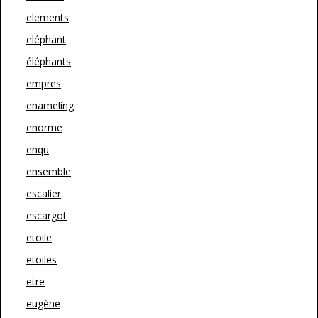
elements
eléphant
éléphants
empres
enameling
enorme
enqu
ensemble
escalier
escargot
etoile
etoiles
etre
eugène