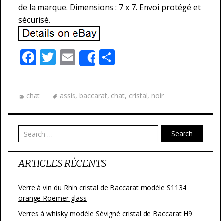
de la marque. Dimensions : 7 x 7. Envoi protégé et
sécurisé.
F
T
E
P
Share
ac
w
m
ar
e
itt
ai
ta
chat
assis
,
baccarat
,
chat
,
cristal
,
noir
b
er
l
g
o
er
o
Search
k
ARTICLES RÉCENTS
Verre à vin du Rhin cristal de Baccarat modèle S1134
orange Roemer glass
Verres à whisky modèle Sévigné cristal de Baccarat H9