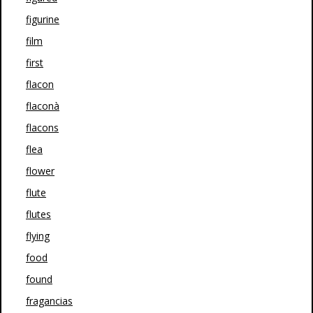
figurine
film
first
flacon
flaconà
flacons
flea
flower
flute
flutes
flying
food
found
fragancias