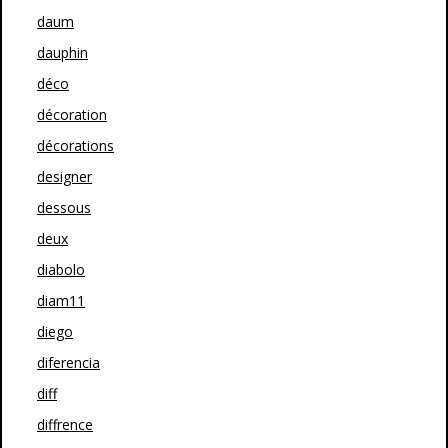
daum
dauphin
déco
décoration
décorations
designer
dessous
deux
diabolo
diam11
diego
diferencia
diff
diffrence