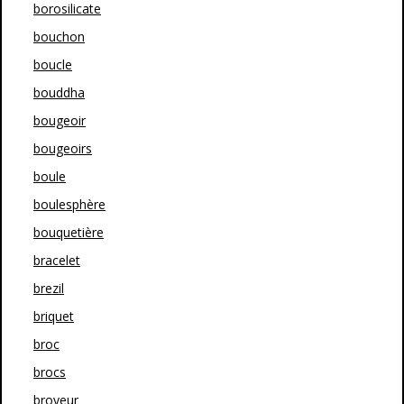
borosilicate
bouchon
boucle
bouddha
bougeoir
bougeoirs
boule
boulesphère
bouquetière
bracelet
brezil
briquet
broc
brocs
broyeur