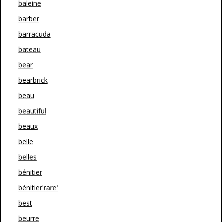
baleine
barber
barracuda
bateau
bear
bearbrick
beau
beautiful
beaux
belle
belles
bénitier
bénitier'rare'
best
beurre