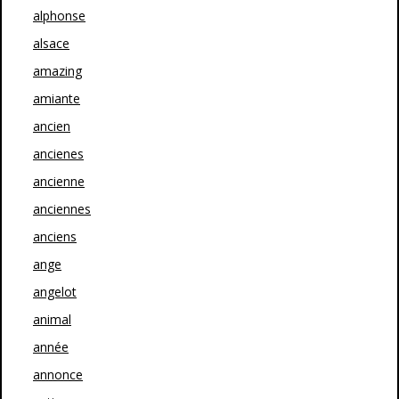
alphonse
alsace
amazing
amiante
ancien
ancienes
ancienne
anciennes
anciens
ange
angelot
animal
année
annonce