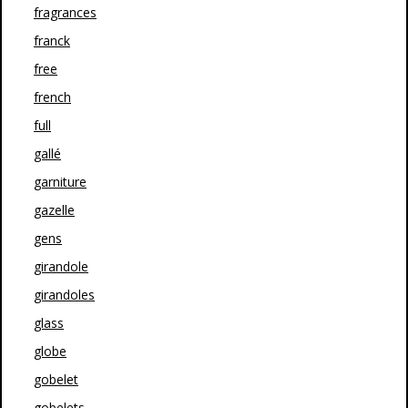
fragrances
franck
free
french
full
gallé
garniture
gazelle
gens
girandole
girandoles
glass
globe
gobelet
gobelets