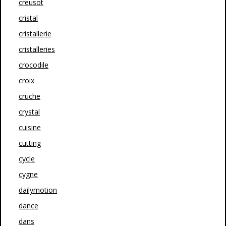
creusot
cristal
cristallerie
cristalleries
crocodile
croix
cruche
crystal
cuisine
cutting
cycle
cygne
dailymotion
dance
dans