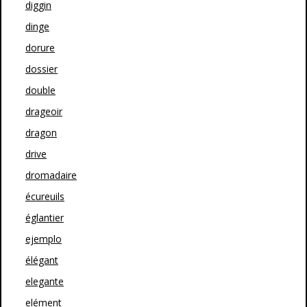
diggin
dinge
dorure
dossier
double
drageoir
dragon
drive
dromadaire
écureuils
églantier
ejemplo
élégant
elegante
elément