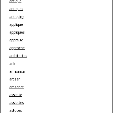
antique
antiques
antiquing
applique
appliques
appraise
approche
architectes
arik
armonica
artisan
artisanat
assiette
assiettes
astuces