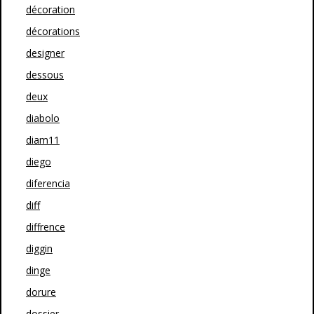
décoration
décorations
designer
dessous
deux
diabolo
diam11
diego
diferencia
diff
diffrence
diggin
dinge
dorure
dossier