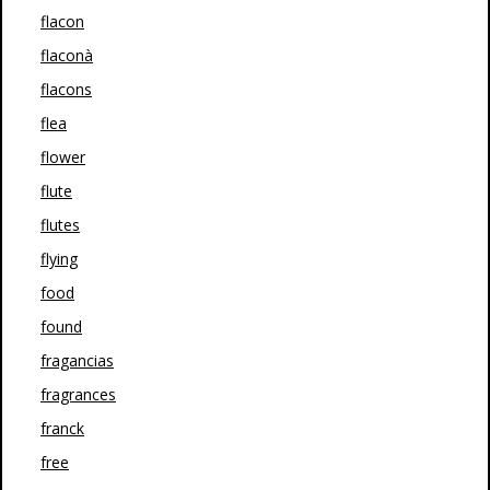
flacon
flaconà
flacons
flea
flower
flute
flutes
flying
food
found
fragancias
fragrances
franck
free