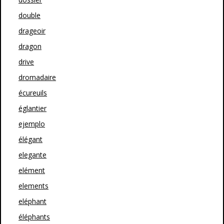
double
drageoir
dragon
drive
dromadaire
écureuils
églantier
ejemplo
élégant
elegante
elément
elements
eléphant
éléphants