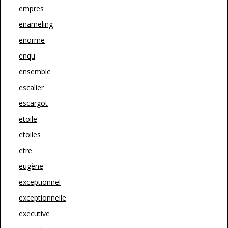
empres
enameling
enorme
enqu
ensemble
escalier
escargot
etoile
etoiles
etre
eugène
exceptionnel
exceptionnelle
executive