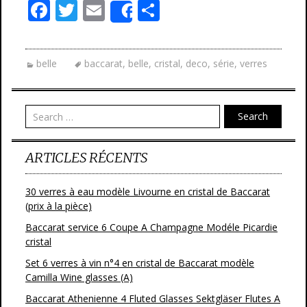
F
T
E
P
Share
ac
w
m
ar
e
itt
ai
ta
belle
baccarat
,
belle
,
cristal
,
deco
,
série
,
verres
b
er
l
g
o
er
o
Search
k
ARTICLES RÉCENTS
30 verres à eau modèle Livourne en cristal de Baccarat
(prix à la pièce)
Baccarat service 6 Coupe A Champagne Modéle Picardie
cristal
Set 6 verres à vin n°4 en cristal de Baccarat modèle
Camilla Wine glasses (A)
Baccarat Athenienne 4 Fluted Glasses Sektgläser Flutes A