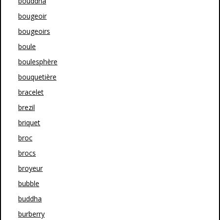
bouddha
bougeoir
bougeoirs
boule
boulesphère
bouquetière
bracelet
brezil
briquet
broc
brocs
broyeur
bubble
buddha
burberry