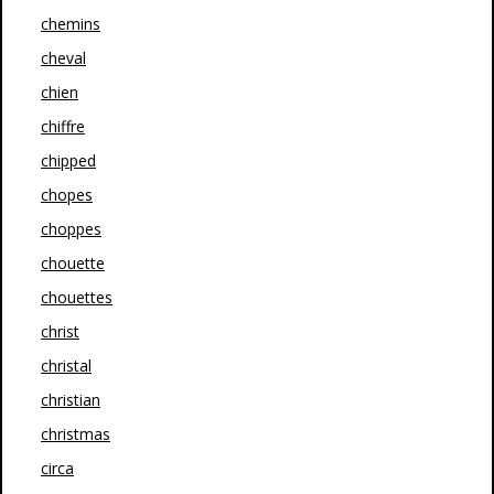
chemins
cheval
chien
chiffre
chipped
chopes
choppes
chouette
chouettes
christ
christal
christian
christmas
circa