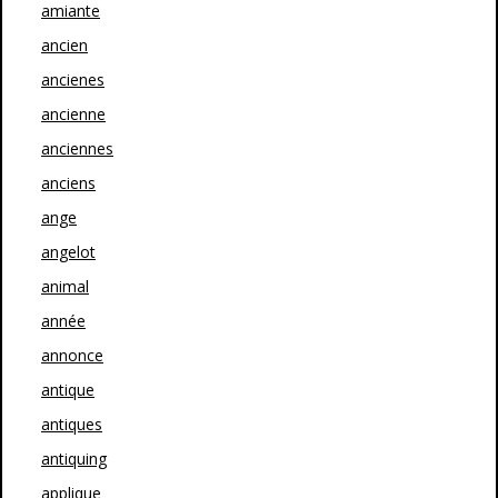
amiante
ancien
ancienes
ancienne
anciennes
anciens
ange
angelot
animal
année
annonce
antique
antiques
antiquing
applique