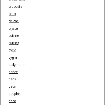
crocodile
croix
cruche
crystal
cuisine
cutting
cycle
cygne
dailymotion
dance
dans
daum
dauphin
déco