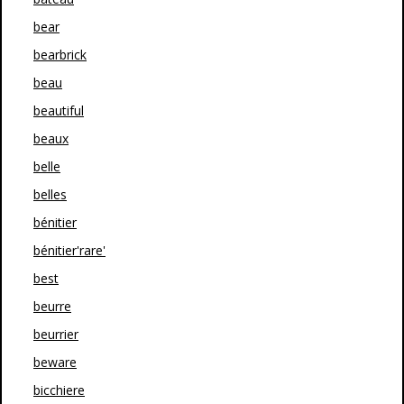
bear
bearbrick
beau
beautiful
beaux
belle
belles
bénitier
bénitier'rare'
best
beurre
beurrier
beware
bicchiere