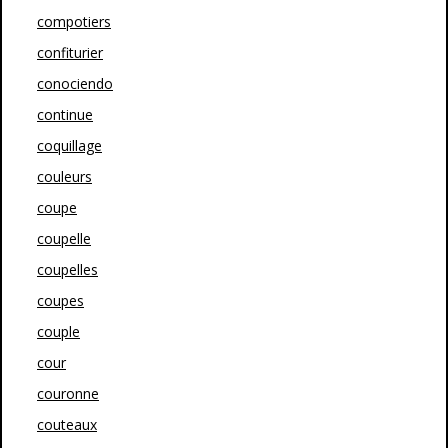
compotiers
confiturier
conociendo
continue
coquillage
couleurs
coupe
coupelle
coupelles
coupes
couple
cour
couronne
couteaux