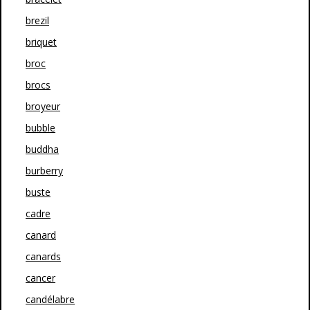
brezil
briquet
broc
brocs
broyeur
bubble
buddha
burberry
buste
cadre
canard
canards
cancer
candélabre