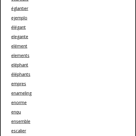
églantier
ejemplo
élégant
elegante
elément
elements
eléphant
éléphants
empres
enameling
enorme
enqu
ensemble
escalier