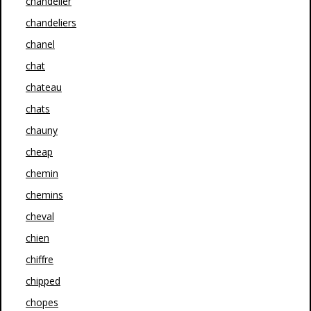
chandelier
chandeliers
chanel
chat
chateau
chats
chauny
cheap
chemin
chemins
cheval
chien
chiffre
chipped
chopes