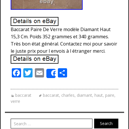
Baccarat Paire De Verre modèle Diamant Haut
15,3 Cm. Poids 352 grammes et 340 grammes.
Très bon état général. Contactez moi pour savoir
le juste prix pour l envois à l étranger merci.
F
T
E
P
Share
ac
w
m
ar
e
itt
ai
ta
baccarat
baccarat
,
charles
,
diamant
,
haut
,
paire
,
b
er
l
g
verre
o
er
o
Search
k