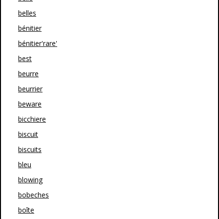
belles
bénitier
bénitier'rare'
best
beurre
beurrier
beware
bicchiere
biscuit
biscuits
bleu
blowing
bobeches
boîte