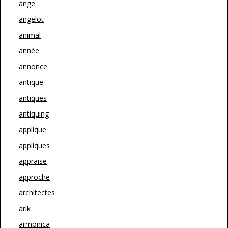
ange
angelot
animal
année
annonce
antique
antiques
antiquing
applique
appliques
appraise
approche
architectes
arik
armonica