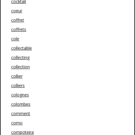
cocktail
coeur
coffret
coffrets
cole
collectable
collecting
collection
collier
colliers
colognes
colombes
comment
como
compoteira