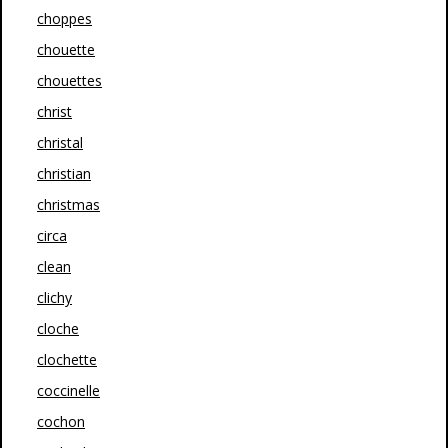
choppes
chouette
chouettes
christ
christal
christian
christmas
circa
clean
clichy
cloche
clochette
coccinelle
cochon