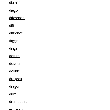
diam11
diego
diferencia
diff
diffrence
diggin
dinge
dorure
dossier
double
drageoir
dragon
drive
dromadaire
écureuils