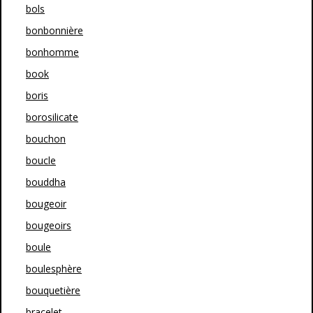
bols
bonbonnière
bonhomme
book
boris
borosilicate
bouchon
boucle
bouddha
bougeoir
bougeoirs
boule
boulesphère
bouquetière
bracelet