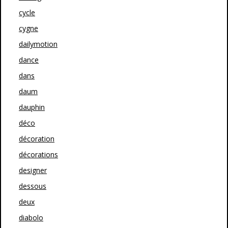
cycle
cygne
dailymotion
dance
dans
daum
dauphin
déco
décoration
décorations
designer
dessous
deux
diabolo