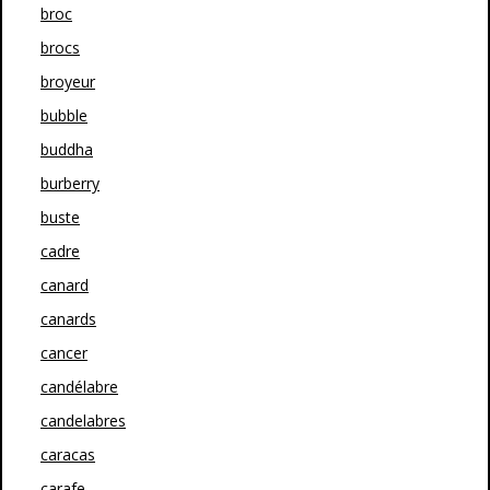
broc
brocs
broyeur
bubble
buddha
burberry
buste
cadre
canard
canards
cancer
candélabre
candelabres
caracas
carafe