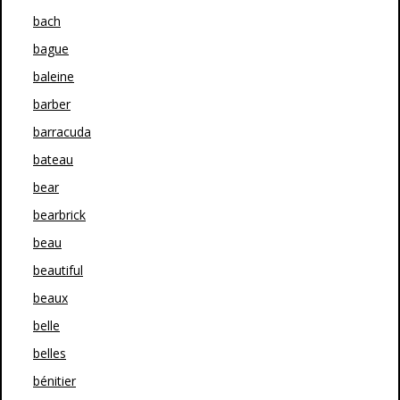
bach
bague
baleine
barber
barracuda
bateau
bear
bearbrick
beau
beautiful
beaux
belle
belles
bénitier