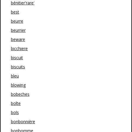
bénitier'rare'
best
beurre
beurrier
beware
bicchiere
biscuit
biscuits
bleu
blowing
bobeches
boîte
bols
bonbonnière
bonhomme