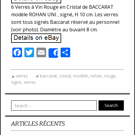
6 Verres à Vin Rouge en Cristal de BACCARAT
modèle ROHAN UNI , signé, H 10 cm. Les verres
sont tous signés Baccarat réservé au personnel
(voir photo). Diamètre au buvant 8 cm.
F
T
E
P
Share
ac
w
m
ar
e
itt
ai
ta
verres
baccarat
,
cristal
,
modèle
,
rohan
,
rouge
,
b
er
l
g
signe
,
verres
o
er
o
Search
k
ARTICLES RÉCENTS