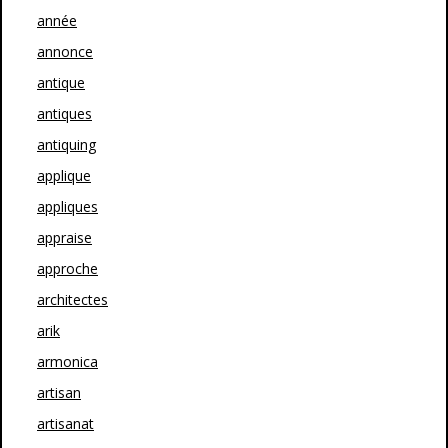
année
annonce
antique
antiques
antiquing
applique
appliques
appraise
approche
architectes
arik
armonica
artisan
artisanat