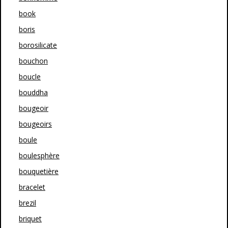
book
boris
borosilicate
bouchon
boucle
bouddha
bougeoir
bougeoirs
boule
boulesphère
bouquetière
bracelet
brezil
briquet