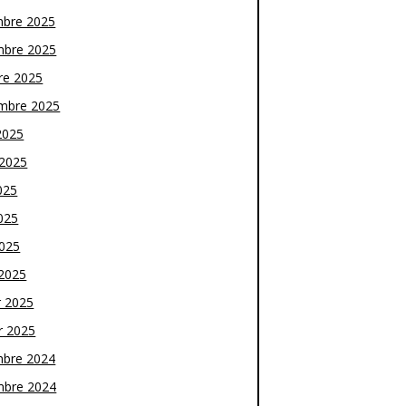
bre 2025
bre 2025
re 2025
mbre 2025
2025
t 2025
025
025
2025
2025
r 2025
r 2025
bre 2024
bre 2024