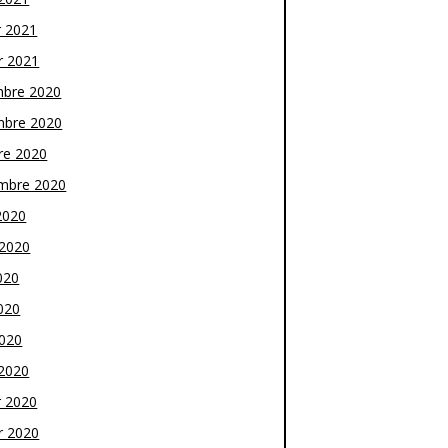
r 2021
r 2021
bre 2020
bre 2020
re 2020
mbre 2020
2020
t 2020
020
020
2020
2020
r 2020
r 2020