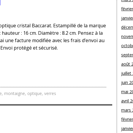
févrie
janvie
tique cristal Baccarat. Estampillé de la marque
décem
 hauteur : 16 cm. Diamètre : 8.2 cm. Pensez à la
novem
ai une facture modifiée avec les frais d’envoi au
octob
 Envoi protégé et sécurisé.
septe
août 
juille
juin 2
mai 2
e
,
montaigne
,
optique
,
verres
avril 
mars 
févrie
janvie