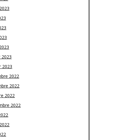
t 2023
023
023
2023
2023
r 2023
r 2023
bre 2022
bre 2022
re 2022
mbre 2022
2022
t 2022
022