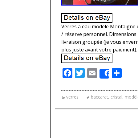
Verres à eau modèle Montaigne op
/ réserve personnel. Dimensions :
livraison groupée (je vous enverr
plus juste avant votre paiement).
F
T
E
P
Share
ac
w
m
ar
e
itt
ai
ta
verres
baccarat
,
cristal
,
modèl
b
er
l
g
o
er
o
k