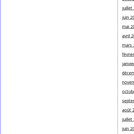
juille
juin 2
mai 2
avril 
mars 
févrie
janvie
décem
novem
octob
septe
août 
juille
juin 2