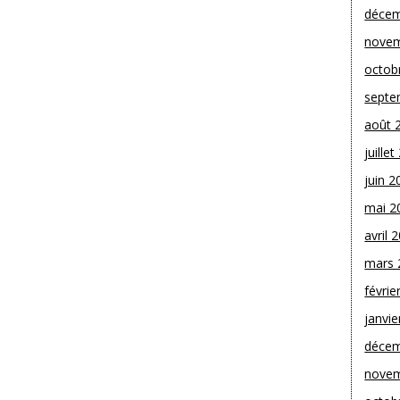
décem
novem
octob
septe
août 
juille
juin 2
mai 2
avril 
mars 
févrie
janvie
décem
novem