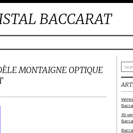
ISTAL BACCARAT
DÈLE MONTAIGNE OPTIQUE
T
ART
Verres
Bacca
30 ver
Baccar
Bacca