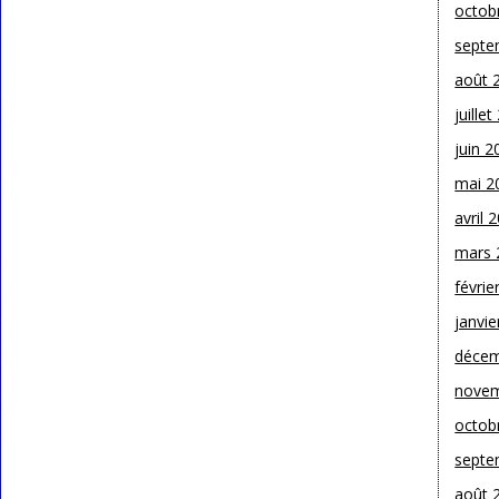
octob
septe
août 
juille
juin 2
mai 2
avril 
mars 
févrie
janvie
décem
novem
octob
septe
août 