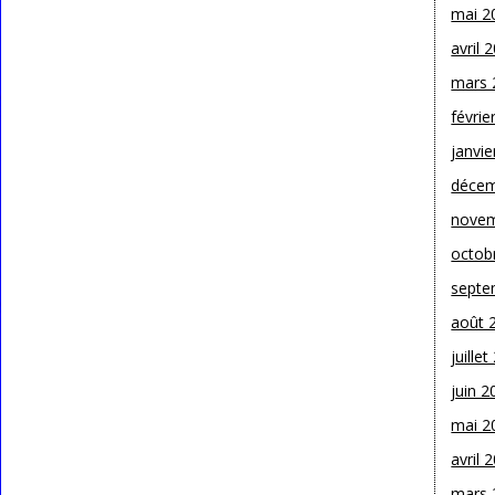
mai 2
avril 
mars 
févrie
janvie
décem
novem
octob
septe
août 
juille
juin 2
mai 2
avril 
mars 