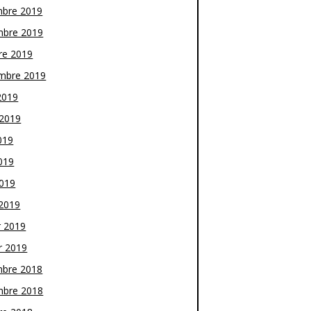
bre 2019
bre 2019
re 2019
mbre 2019
2019
t 2019
019
019
2019
2019
r 2019
r 2019
bre 2018
bre 2018