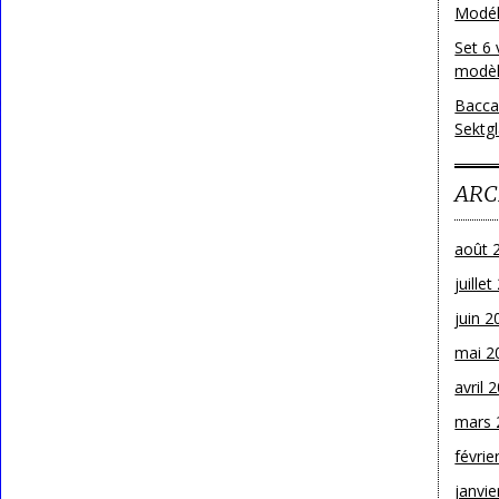
Modéle
Set 6 
modèl
Bacca
Sektg
ARC
août 
juille
juin 2
mai 2
avril 
mars 
févrie
janvie