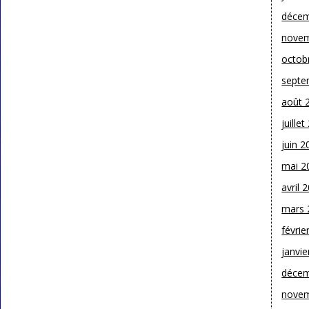
décem
novem
octob
septe
août 
juille
juin 2
mai 2
avril 
mars 
févrie
janvie
décem
novem