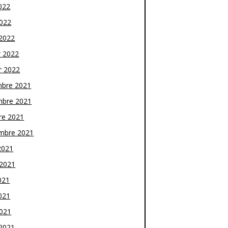
022
2022
2022
r 2022
r 2022
bre 2021
bre 2021
re 2021
mbre 2021
2021
t 2021
021
021
2021
2021