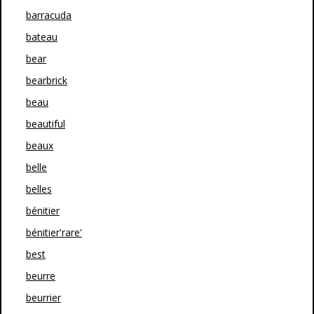
barracuda
bateau
bear
bearbrick
beau
beautiful
beaux
belle
belles
bénitier
bénitier'rare'
best
beurre
beurrier