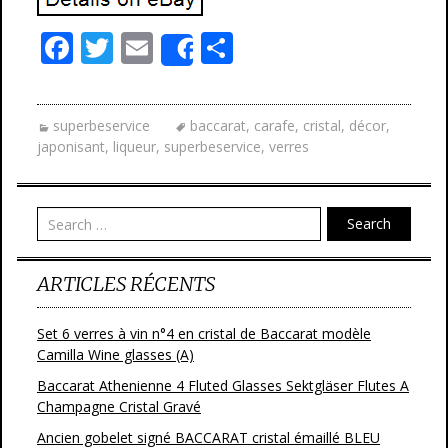
F
T
E
P
Share
ac
w
m
ar
e
itt
ai
ta
superbeservice
baccarat
,
carafe
,
cristal
,
décor
,
b
er
l
g
japonisant
,
liqueur
,
superbeservice
,
verres
o
er
o
Search
k
ARTICLES RÉCENTS
Set 6 verres à vin n°4 en cristal de Baccarat modèle
Camilla Wine glasses (A)
Baccarat Athenienne 4 Fluted Glasses Sektgläser Flutes A
Champagne Cristal Gravé
Ancien gobelet signé BACCARAT cristal émaillé BLEU