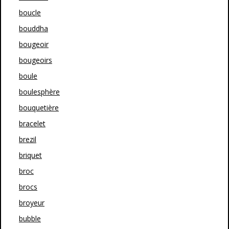
boucle
bouddha
bougeoir
bougeoirs
boule
boulesphère
bouquetière
bracelet
brezil
briquet
broc
brocs
broyeur
bubble