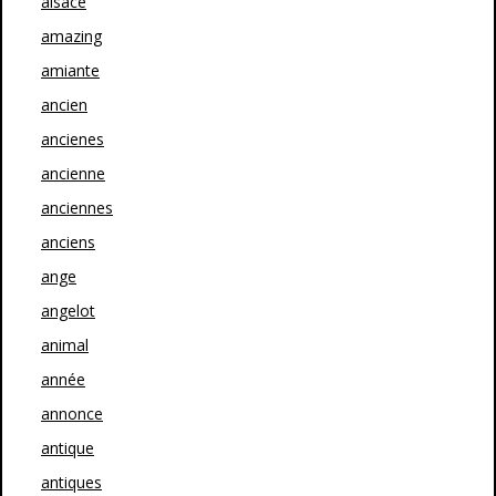
alsace
amazing
amiante
ancien
ancienes
ancienne
anciennes
anciens
ange
angelot
animal
année
annonce
antique
antiques