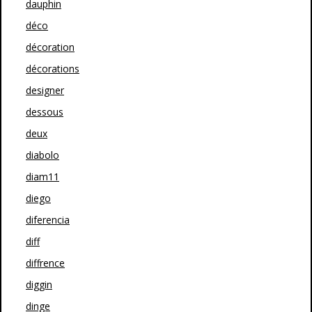
dauphin
déco
décoration
décorations
designer
dessous
deux
diabolo
diam11
diego
diferencia
diff
diffrence
diggin
dinge