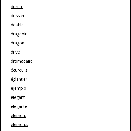
dorure
dossier
double
drageoir
dragon
drive
dromadaire
écureuils
églantier
ejemplo
élégant
elegante
elément
elements