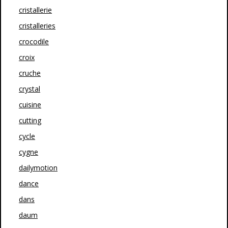
cristallerie
cristalleries
crocodile
croix
cruche
crystal
cuisine
cutting
cycle
cygne
dailymotion
dance
dans
daum