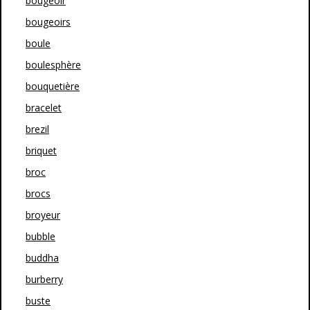
bougeoir
bougeoirs
boule
boulesphère
bouquetière
bracelet
brezil
briquet
broc
brocs
broyeur
bubble
buddha
burberry
buste