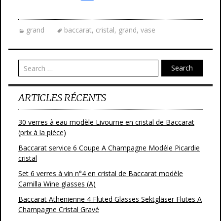
ac
w
m
ar
e
itt
ai
ta
grand
baccarat
,
cristal
,
grand
,
vase
b
er
l
g
o
er
o
Search
k
ARTICLES RÉCENTS
30 verres à eau modèle Livourne en cristal de Baccarat
(prix à la pièce)
Baccarat service 6 Coupe A Champagne Modéle Picardie
cristal
Set 6 verres à vin n°4 en cristal de Baccarat modèle
Camilla Wine glasses (A)
Baccarat Athenienne 4 Fluted Glasses Sektgläser Flutes A
Champagne Cristal Gravé