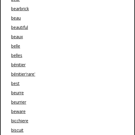
bearbrick
beau
beautiful
beaux
belle
belles
bénitier
bénitier'rare'
best
beurre
beurrier
beware
bicchiere
biscuit