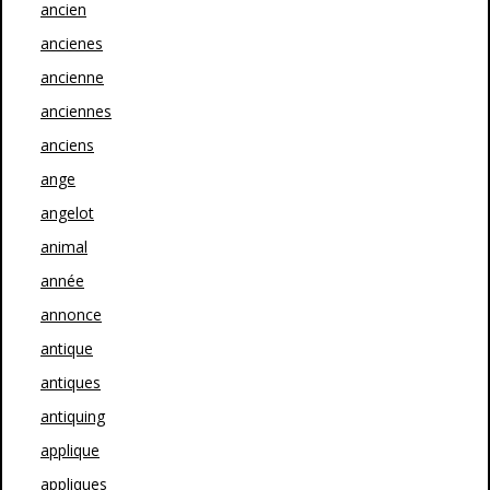
ancien
ancienes
ancienne
anciennes
anciens
ange
angelot
animal
année
annonce
antique
antiques
antiquing
applique
appliques