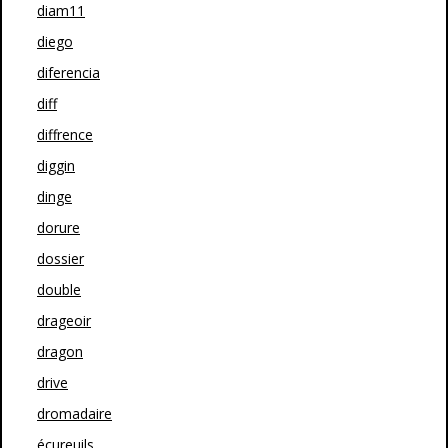
diam11
diego
diferencia
diff
diffrence
diggin
dinge
dorure
dossier
double
drageoir
dragon
drive
dromadaire
écureuils