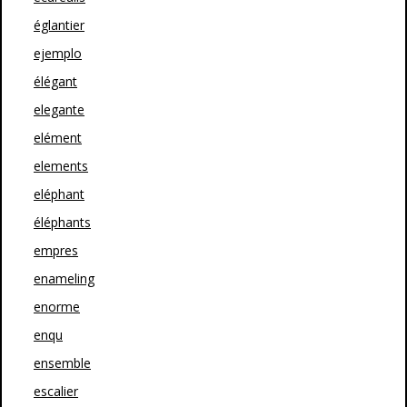
églantier
ejemplo
élégant
elegante
elément
elements
eléphant
éléphants
empres
enameling
enorme
enqu
ensemble
escalier