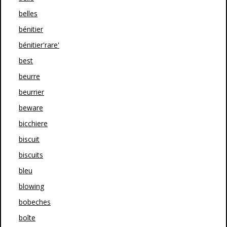
belles
bénitier
bénitier'rare'
best
beurre
beurrier
beware
bicchiere
biscuit
biscuits
bleu
blowing
bobeches
boîte