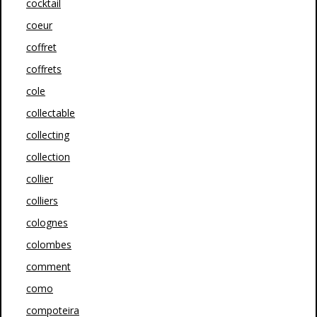
cocktail
coeur
coffret
coffrets
cole
collectable
collecting
collection
collier
colliers
colognes
colombes
comment
como
compoteira