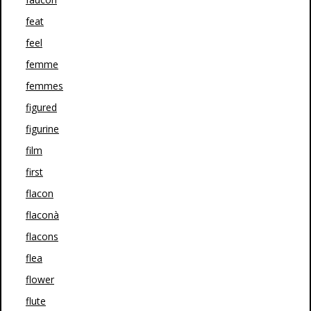
feat
feel
femme
femmes
figured
figurine
film
first
flacon
flaconà
flacons
flea
flower
flute