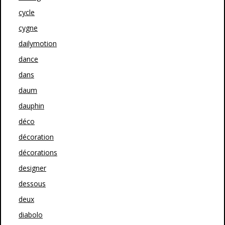
cycle
cygne
dailymotion
dance
dans
daum
dauphin
déco
décoration
décorations
designer
dessous
deux
diabolo