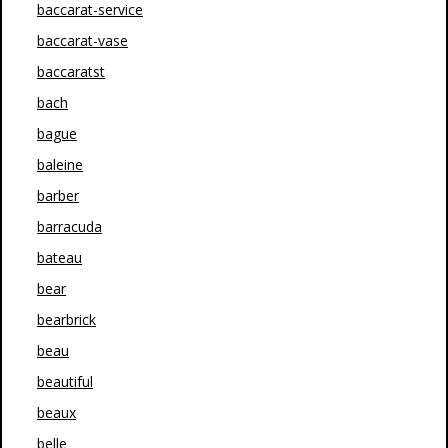
baccarat-service
baccarat-vase
baccaratst
bach
bague
baleine
barber
barracuda
bateau
bear
bearbrick
beau
beautiful
beaux
belle