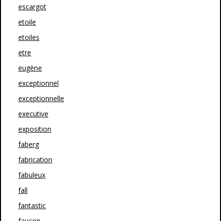
escargot
etoile
etoiles
etre
eugène
exceptionnel
exceptionnelle
executive
exposition
faberg
fabrication
fabuleux
fall
fantastic
faucon