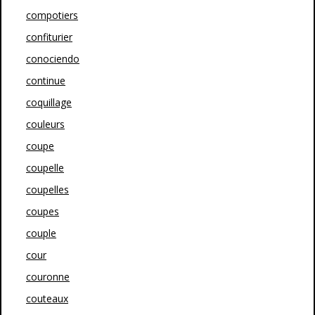
compotiers
confiturier
conociendo
continue
coquillage
couleurs
coupe
coupelle
coupelles
coupes
couple
cour
couronne
couteaux