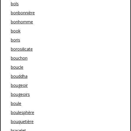
bols
bonbonnière
bonhomme
book
boris
borosilicate
bouchon
boucle
bouddha
bougeoir
bougeoirs
boule
boulesphère
bouquetière
bracelet