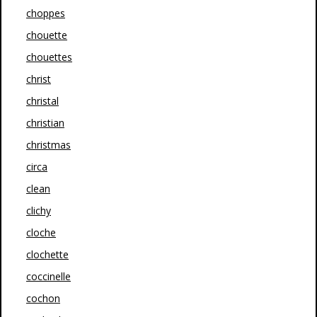
choppes
chouette
chouettes
christ
christal
christian
christmas
circa
clean
clichy
cloche
clochette
coccinelle
cochon