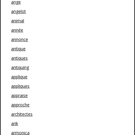
ange
angelot
animal
année
annonce
antique
antiques
antiquing
applique
appliques
appraise
approche
architectes
arik
armonica