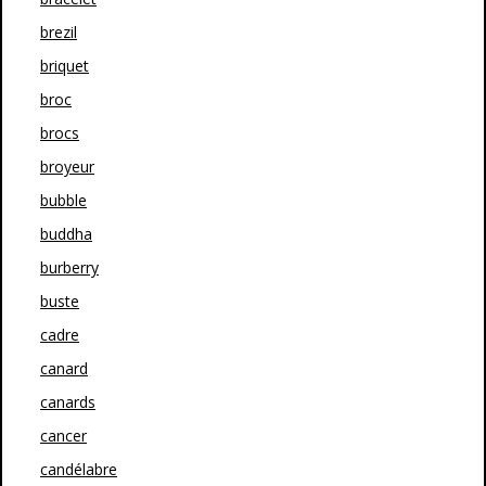
brezil
briquet
broc
brocs
broyeur
bubble
buddha
burberry
buste
cadre
canard
canards
cancer
candélabre