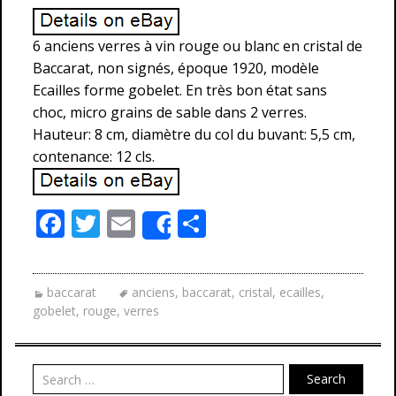
6 anciens verres à vin rouge ou blanc en cristal de
Baccarat, non signés, époque 1920, modèle
Ecailles forme gobelet. En très bon état sans
choc, micro grains de sable dans 2 verres.
Hauteur: 8 cm, diamètre du col du buvant: 5,5 cm,
contenance: 12 cls.
F
T
E
P
Share
ac
w
m
ar
e
itt
ai
ta
baccarat
anciens
,
baccarat
,
cristal
,
ecailles
,
b
er
l
g
gobelet
,
rouge
,
verres
o
er
o
Search
k