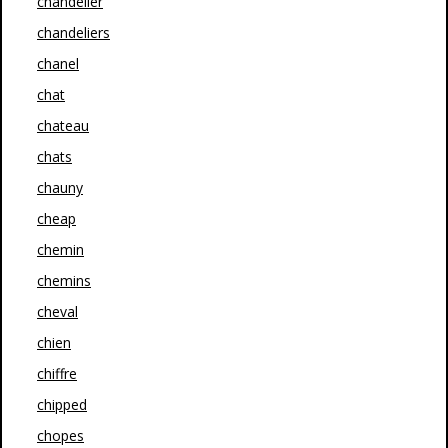
chandelier
chandeliers
chanel
chat
chateau
chats
chauny
cheap
chemin
chemins
cheval
chien
chiffre
chipped
chopes